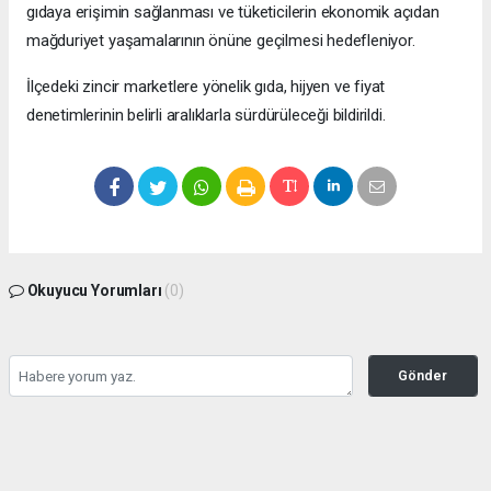
gıdaya erişimin sağlanması ve tüketicilerin ekonomik açıdan
mağduriyet yaşamalarının önüne geçilmesi hedefleniyor.
İlçedeki zincir marketlere yönelik gıda, hijyen ve fiyat
denetimlerinin belirli aralıklarla sürdürüleceği bildirildi.
Okuyucu Yorumları
(0)
Gönder
Yorum yazarak Topluluk Kuralları’nı kabul etmiş bulunuyor ve bolbolhaber.com
sitesine yaptığınız yorumunuzla ilgili doğrudan veya dolaylı tüm sorumluluğu tek
başınıza üstleniyorsunuz. Yazılan tüm yorumlardan site yönetimi hiçbir şekilde
sorumlu tutulamaz.