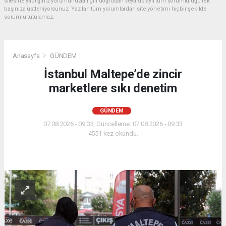
sitesine yaptığınız yorumunuzla ilgili doğrudan veya dolaylı tüm sorumluluğu tek
başınıza üstleniyorsunuz. Yazılan tüm yorumlardan site yönetimi hiçbir şekilde
sorumlu tutulamaz.
Anasayfa
GÜNDEM
İstanbul Maltepe’de zincir
marketlere sıkı denetim
GÜNDEM
07.08.2026 - 09:33, Güncelleme: 07.08.2026 - 09:33
4551 kez okundu.