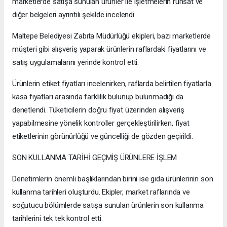
marketlerde satışa sunulan ürünler ile işletmelerin ruhsat ve
diğer belgeleri ayrıntılı şekilde incelendi.
Maltepe Belediyesi Zabıta Müdürlüğü ekipleri, bazı marketlerde
müşteri gibi alışveriş yaparak ürünlerin raflardaki fiyatlarını ve
satış uygulamalarını yerinde kontrol etti.
Ürünlerin etiket fiyatları incelenirken, raflarda belirtilen fiyatlarla
kasa fiyatları arasında farklılık bulunup bulunmadığı da
denetlendi. Tüketicilerin doğru fiyat üzerinden alışveriş
yapabilmesine yönelik kontroller gerçekleştirilirken, fiyat
etiketlerinin görünürlüğü ve güncelliği de gözden geçirildi.
SON KULLANMA TARİHİ GEÇMİŞ ÜRÜNLERE İŞLEM
Denetimlerin önemli başlıklarından birini ise gıda ürünlerinin son
kullanma tarihleri oluşturdu. Ekipler, market raflarında ve
soğutucu bölümlerde satışa sunulan ürünlerin son kullanma
tarihlerini tek tek kontrol etti.