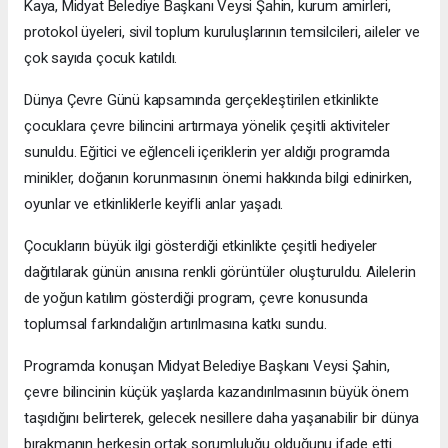
Kaya, Midyat Belediye Başkanı Veysi Şahin, kurum amirleri,
protokol üyeleri, sivil toplum kuruluşlarının temsilcileri, aileler ve
çok sayıda çocuk katıldı.
Dünya Çevre Günü kapsamında gerçekleştirilen etkinlikte
çocuklara çevre bilincini artırmaya yönelik çeşitli aktiviteler
sunuldu. Eğitici ve eğlenceli içeriklerin yer aldığı programda
minikler, doğanın korunmasının önemi hakkında bilgi edinirken,
oyunlar ve etkinliklerle keyifli anlar yaşadı.
Çocukların büyük ilgi gösterdiği etkinlikte çeşitli hediyeler
dağıtılarak günün anısına renkli görüntüler oluşturuldu. Ailelerin
de yoğun katılım gösterdiği program, çevre konusunda
toplumsal farkındalığın artırılmasına katkı sundu.
Programda konuşan Midyat Belediye Başkanı Veysi Şahin,
çevre bilincinin küçük yaşlarda kazandırılmasının büyük önem
taşıdığını belirterek, gelecek nesillere daha yaşanabilir bir dünya
bırakmanın herkesin ortak sorumluluğu olduğunu ifade etti.