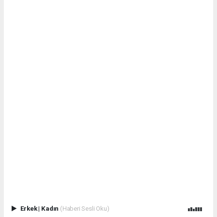
Erkek
|
Kadın
(Haberi Sesli Oku)