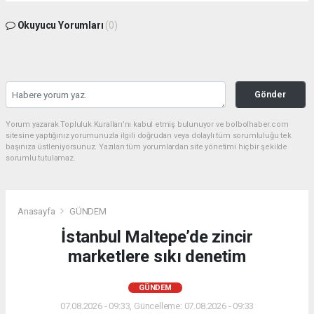
Okuyucu Yorumları
(0)
Gönder
Yorum yazarak Topluluk Kuralları’nı kabul etmiş bulunuyor ve bolbolhaber.com
sitesine yaptığınız yorumunuzla ilgili doğrudan veya dolaylı tüm sorumluluğu tek
başınıza üstleniyorsunuz. Yazılan tüm yorumlardan site yönetimi hiçbir şekilde
sorumlu tutulamaz.
Anasayfa
GÜNDEM
İstanbul Maltepe’de zincir
marketlere sıkı denetim
GÜNDEM
07.08.2026 - 09:33, Güncelleme: 07.08.2026 - 09:33