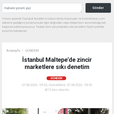
Gönder
Yorum yazarak Topluluk Kuralları’nı kabul etmiş bulunuyor ve bolbolhaber.com
sitesine yaptığınız yorumunuzla ilgili doğrudan veya dolaylı tüm sorumluluğu tek
başınıza üstleniyorsunuz. Yazılan tüm yorumlardan site yönetimi hiçbir şekilde
sorumlu tutulamaz.
Anasayfa
GÜNDEM
İstanbul Maltepe’de zincir
marketlere sıkı denetim
GÜNDEM
07.08.2026 - 09:33, Güncelleme: 07.08.2026 - 09:33
4213 kez okundu.