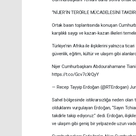
“NİJER’İN TERÖRLE MÜCADELESİNİ TAKDİR
Ortak basın toplantısında konuşan Cumhurbaşkan
karşılıklı saygı ve kazan-kazan ilkeleri temeli
Türkiye’nin Afrika ile ilişkilerini yalnızca ti
güvenlik, eğitim, kültür ve ulaşım gibi alanlar
Nijer Cumhurbaşkanı Abdourahamane Tiani il
https://t.co/Gcv7cXrQyY
— Recep Tayyip Erdoğan (@RTErdogan) Jun
Sahel bölgesinde istikrarsızlığa neden olan 
olduklarını vurgulayan Erdoğan, “Sayın Tchiani
takdirle takip ediyoruz.” dedi. Erdoğan, ilişki
ve ulaşım gibi geniş bir yelpazede uzun vadeli 