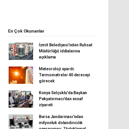
En Çok Okunanlar
İzmit Belediyesi'nden Ruhsat
Müdürlüğü iddialarına
açıklama
Meteoroloji uyardı:
Termometreler 40 dereceyi
görecek
Konya Selçuklu'da Başkan
Pekyatırmacı'dan esnaf
ziyareti
Bursa Jandarması'ndan
milyonluk dolandırıcılık
operasyonu: 7 tutuklama!