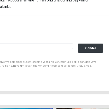
aşkanı Abdourahamane Tchiani onuruna Cumhurbaşkanlığı
dirildi.
Gönder
nuyor ve bolbolhaber.com sitesine yaptığınız yorumunuzla ilgili doğrudan veya
. Yazılan tüm yorumlardan site yönetimi hiçbir şekilde sorumlu tutulamaz.