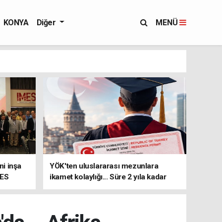
KONYA
Diğer
MENÜ
i inşa
YÖK'ten uluslararası mezunlara
MES
ikamet kolaylığı... Süre 2 yıla kadar
uzatılabilecek