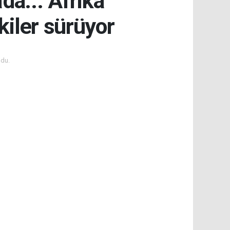
da... Afrika
şkiler sürüyor
du.