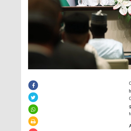
C
b
C
g
t
A