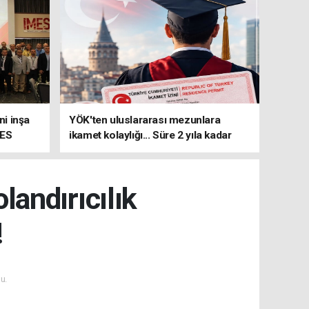
i inşa
YÖK'ten uluslararası mezunlara
MES
ikamet kolaylığı... Süre 2 yıla kadar
uzatılabilecek
andırıcılık
!
u.