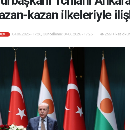
rbaşkanı Tchiani Ankara'
azan-kazan ilkeleriyle ili
04.06.2026 - 17:26, Güncelleme: 04.06.2026 - 17:26
2561+ kez okun
DEM