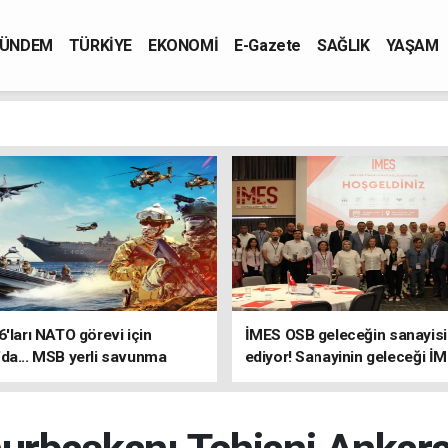
ÜNDEM
TÜRKİYE
EKONOMİ
E-Gazete
SAĞLIK
YAŞAM
6'ları NATO görevi için
İMES OSB geleceğin sanayisin
da... MSB yerli savunma
ediyor! Sanayinin geleceği İ
riyle güçleniyor
OSB'de konuşuldu