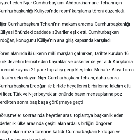
iyaret eden Nijer Cumhurbaşkanı Abdourahamane Tchiani için
umhurbaşkanlığı Külliyesi’nde resmî karşılama töreni düzenledi.
ijer Cumhurbaşkanı Tchiani’nin makam aracına, Cumhurbaşkanlığı
ülliyesi önündeki caddede süvariler eşlik etti. Cumhurbaşkanı
rdoğan, konuğunu Külliye’nin ana giriş kapısında karşıladı.
ören alanında iki ülkenin millî marşları çalınırken, tarihte kurulan 16
ürk devletini temsil eden bayraklar ve askerler de yer aldı. Karşılama
öreninde ayrıca 21 pare top atışı gerçekleştirildi. Muhafız Alayı Tören
ıtası’nı selamlayan Nijer Cumhurbaşkanı Tchiani, daha sonra
umhurbaşkanı Erdoğan ile birlikte heyetlerini birbirlerine takdim etti.
ki lider, Türk ve Nijer bayrakları önünde basın mensuplarına poz
erdikten sonra baş başa görüşmeye geçti.
örüşmeler sonrasında heyetler arası toplantıya başkanlık eden
iderler, iki ülke arasında çeşitli alanlarda iş birliğini öngören
nlaşmaların imza törenine katıldı. Cumhurbaşkanı Erdoğan ve
ın toplantısı düzenledi.