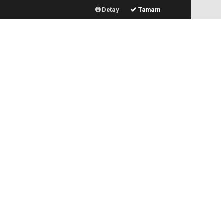
Detay
Tamam
İlginizi Çekebilir
Konya'da Başkan Altay
öğrencilerin heyecanına ortak
oldu