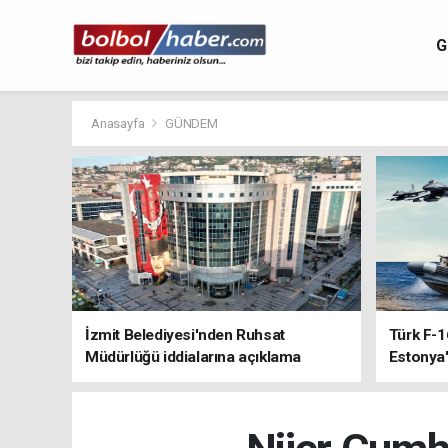
G
Anasayfa
GÜNDEM
İzmit Belediyesi'nden Ruhsat
Türk F-1
Müdürlüğü iddialarına açıklama
Estonya'
sistemle