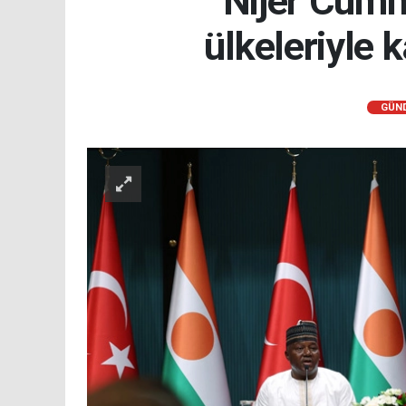
Nijer Cumhu
ülkeleriyle k
GÜN