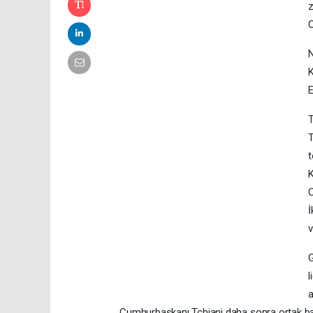
z
C
N
K
E
T
T
t
K
C
İ
v
G
l
a
Cumhurbaşkanı Tchiani daha sonra ortak bas