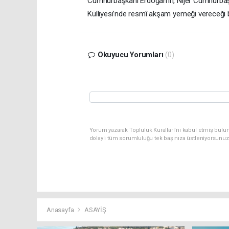
Cumhurbaşkanı Erdoğan’ın, Nijer Cumhurb
Külliyesi’nde resmî akşam yemeği vereceği bil
Okuyucu Yorumları
(0)
Yorum yazarak Topluluk Kuralları’nı kabul etmiş bulu
dolaylı tüm sorumluluğu tek başınıza üstleniyorsunuz
Anasayfa
ASAYİŞ