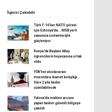
İlginizi Çekebilir
Türk F-16'ları NATO görevi
için Estonya'da... MSB yerli
savunma sistemleriyle
güçleniyor
Konya'da Başkan Altay
öğrencilerin heyecanına ortak
oldu
YÖK'ten uluslararası
mezunlara ikamet kolaylığı...
Süre 2 yıla kadar
uzatılabilecek
Yalova'da makine arızası
yapan tanker güvenli bölgeye
çekildi