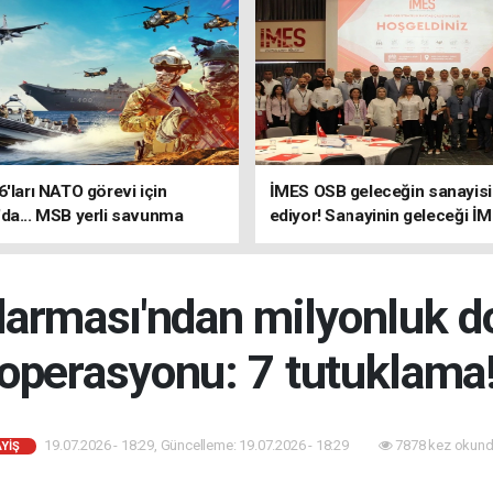
6'ları NATO görevi için
İMES OSB geleceğin sanayisin
da... MSB yerli savunma
ediyor! Sanayinin geleceği İ
riyle güçleniyor
OSB'de konuşuldu
arması'ndan milyonluk dol
operasyonu: 7 tutuklama
19.07.2026 - 18:29, Güncelleme: 19.07.2026 - 18:29
7878 kez okund
YİŞ