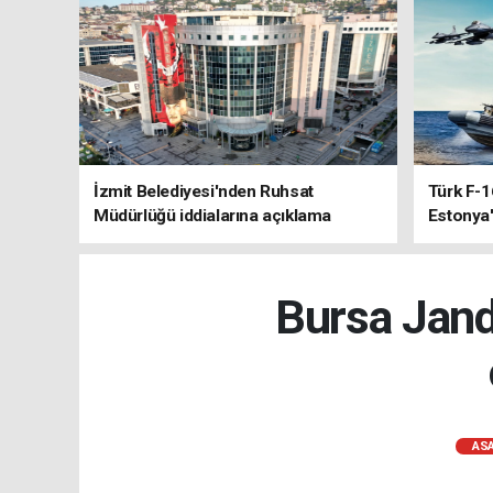
İzmit Belediyesi'nden Ruhsat
Türk F-1
Müdürlüğü iddialarına açıklama
Estonya'
sistemle
Bursa Jand
ASA