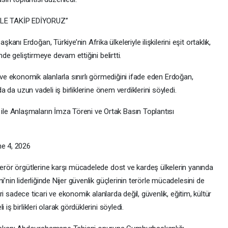
LE TAKİP EDİYORUZ”
ı Erdoğan, Türkiye’nin Afrika ülkeleriyle ilişkilerini eşit ortaklık,
nde geliştirmeye devam ettiğini belirtti.
cari ve ekonomik alanlarla sınırlı görmediğini ifade eden Erdoğan,
da da uzun vadeli iş birliklerine önem verdiklerini söyledi.
e Anlaşmaların İmza Töreni ve Ortak Basın Toplantısı
e 4, 2026
terör örgütlerine karşı mücadelede dost ve kardeş ülkelerin yanında
’nin liderliğinde Nijer güvenlik güçlerinin terörle mücadelesini de
leri sadece ticari ve ekonomik alanlarda değil, güvenlik, eğitim, kültür
iş birlikleri olarak gördüklerini söyledi.