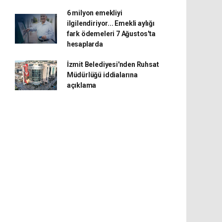
6 milyon emekliyi
ilgilendiriyor... Emekli aylığı
fark ödemeleri 7 Ağustos'ta
hesaplarda
İzmit Belediyesi'nden Ruhsat
Müdürlüğü iddialarına
açıklama