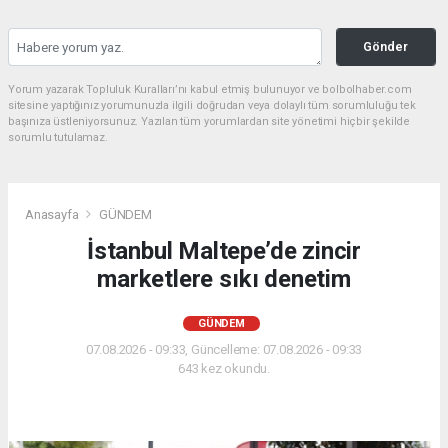
Gönder
Yorum yazarak Topluluk Kuralları’nı kabul etmiş bulunuyor ve bolbolhaber.com
sitesine yaptığınız yorumunuzla ilgili doğrudan veya dolaylı tüm sorumluluğu tek
başınıza üstleniyorsunuz. Yazılan tüm yorumlardan site yönetimi hiçbir şekilde
sorumlu tutulamaz.
Anasayfa
GÜNDEM
İstanbul Maltepe’de zincir
marketlere sıkı denetim
GÜNDEM
07.08.2026 - 09:33, Güncelleme: 07.08.2026 - 09:33
643 kez okundu.