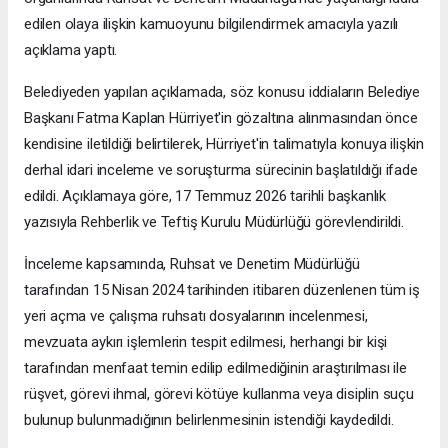
edilen olaya ilişkin kamuoyunu bilgilendirmek amacıyla yazılı
açıklama yaptı.
Belediyeden yapılan açıklamada, söz konusu iddiaların Belediye
Başkanı Fatma Kaplan Hürriyet'in gözaltına alınmasından önce
kendisine iletildiği belirtilerek, Hürriyet'in talimatıyla konuya ilişkin
derhal idari inceleme ve soruşturma sürecinin başlatıldığı ifade
edildi. Açıklamaya göre, 17 Temmuz 2026 tarihli başkanlık
yazısıyla Rehberlik ve Teftiş Kurulu Müdürlüğü görevlendirildi.
İnceleme kapsamında, Ruhsat ve Denetim Müdürlüğü
tarafından 15 Nisan 2024 tarihinden itibaren düzenlenen tüm iş
yeri açma ve çalışma ruhsatı dosyalarının incelenmesi,
mevzuata aykırı işlemlerin tespit edilmesi, herhangi bir kişi
tarafından menfaat temin edilip edilmediğinin araştırılması ile
rüşvet, görevi ihmal, görevi kötüye kullanma veya disiplin suçu
bulunup bulunmadığının belirlenmesinin istendiği kaydedildi.