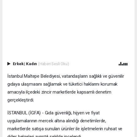
Erkek
|
Kadın
(Haberi Sesli Oku)
İstanbul Maltepe Belediyesi, vatandaşların sağlıklı ve güvenilir
gıdaya ulaşmasını sağlamak ve tüketici haklarını korumak
amacıyla ilçedeki zincir marketlerde kapsamlı denetim
gerçekleştirdi.
İSTANBUL (İGFA) - Gıda güvenliği, hijyen ve fiyat
uygulamalarının mercek altına alındığı denetimlerde,
marketlerde satışa sunulan ürünler ile işletmelerin ruhsat ve
diğer belgeleri ayrıntılı şekilde incelendi.