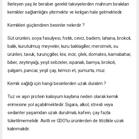
İlerleyen yaş ile beraber gerekli takviyelerden mahrum bırakılan
kemikler sağlamlığını yitirmekte ve kırılgan hale gelmektedir.
Kemikleri güçlendiren besinler nelerdir ?
Süt ürünleri, soya fasulyesi, fıstık, ceviz, badem, lahana, brokoli,
balık, kurutulmuş meyveler, kuru baklagiller, mercimek, su
ürünleri, tavuk, turunçgiller, kivi, incir, çilek, domates, karnabahar,
biber, zeytinyağı, yeşil sebzeler, ıspanak, bamya, brokoli,
şalgam, pancar, yeşil çay, kırmızı et, yumurta, muz.
Kemik sağlığı için hangi besinlerden uzak duralım ?
Tuz ve aşırı protein kalsiyum kaybına neden olarak kemik
erimesine yol açabilmektedir. Sigara, alkol, stresli veya
sedanter yaşamdan uzak durulmalı, kafein, çay fazla
tüketilmemelidir. Asitli ve GDO’lu ürünlerden de titizlikle uzak
kalınmalıdır.