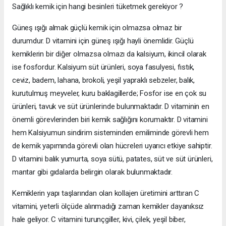
Sağlıklı kemik için hangi besinleri tüketmek gerekiyor ?
Güneş ışığı almak güçlü kemik için olmazsa olmaz bir
durumdur. D vitamini için güneş ışığı hayli önemlidir. Güçlü
kemiklerin bir diğer olmazsa olmazı da kalsiyum, ikincil olarak
ise fosfordur. Kalsiyum süt ürünleri, soya fasulyesi, fıstık,
ceviz, badem, lahana, brokoli, yeşil yapraklı sebzeler, balık,
kurutulmuş meyveler, kuru baklagillerde; Fosfor ise en çok su
ürünleri, tavuk ve süt ürünlerinde bulunmaktadır. D vitaminin en
önemli görevlerinden biri kemik sağlığını korumaktır. D vitamini
hem Kalsiyumun sindirim sisteminden emiliminde görevli hem
de kemik yapımında görevli olan hücreleri uyarıcı etkiye sahiptir.
D vitamini balık yumurta, soya sütü, patates, süt ve süt ürünleri,
mantar gibi gıdalarda belirgin olarak bulunmaktadır.
Kemiklerin yapı taşlarından olan kollajen üretimini arttıran C
vitamini, yeterli ölçüde alınmadığı zaman kemikler dayanıksız
hale geliyor. C vitamini turunçgiller, kivi, çilek, yeşil biber,