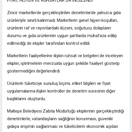
FİYAT, HİJYEN VE RUHSATLAR DA İNCELENDİ
Zincir marketlerde gerçekleştirilen denetimlerde yalnızca gıda
ürünleriyle sınırlı kalınmadı. Marketlerin genel hijyen koşulları,
ürünlerin raf ve reyonlardaki düzeni, soğutucu dolapların
durumu ve gıda ürünlerinin uygun şartlarda muhafaza edilip
edilmediği de ekipler tarafından kontrol edildi.
Marketlerin faaliyetlerine ilişkin ruhsat ve belgeleri de inceleyen
ekipler, işletmelerin mevzuata uygun şekilde faaliyet gösterip
göstermediğini değerlendirdi.
Ürünlerin tüketiciye sunuluş biçimi, etiket bilgileri ve fiyat
uygulamalarına ilişkin kontroller de denetim sürecinin diğer
başlıklarını oluşturdu.
Maltepe Belediyesi Zabıta Müdürlüğü ekiplerinin gerçekleştirdiği
denetimlerle, vatandaşların sağlığının korunması, güvenilir
gıdaya erişimin sağlanması ve tüketicilerin ekonomik açıdan