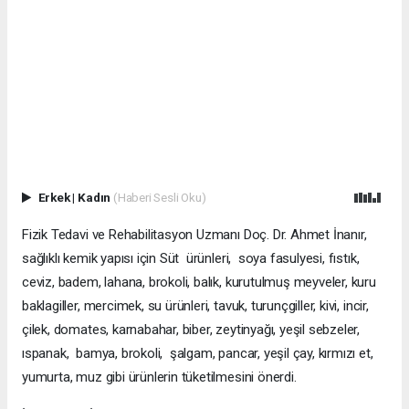
Erkek
|
Kadın
(Haberi Sesli Oku)
Fizik Tedavi ve Rehabilitasyon Uzmanı Doç. Dr. Ahmet İnanır,
sağlıklı kemik yapısı için Süt ürünleri, soya fasulyesi, fıstık,
ceviz, badem, lahana, brokoli, balık, kurutulmuş meyveler, kuru
baklagiller, mercimek, su ürünleri, tavuk, turunçgiller, kivi, incir,
çilek, domates, karnabahar, biber, zeytinyağı, yeşil sebzeler,
ıspanak, bamya, brokoli, şalgam, pancar, yeşil çay, kırmızı et,
yumurta, muz gibi ürünlerin tüketilmesini önerdi.