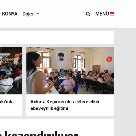
KONYA
Diğer
MENÜ
rkı’nda
Ankara Keçiören'de ailelere etkili
ebeveynlik eğitimi