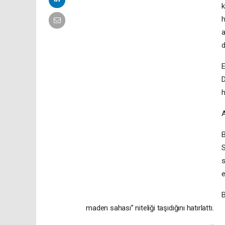
k
h
a
d
E
D
h
B
S
s
e
B
maden sahası” niteliği taşıdığını hatırlattı.