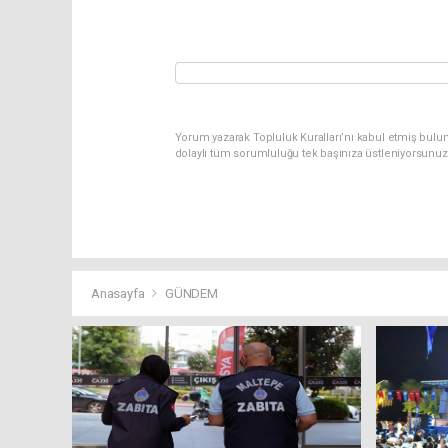
Yorum yazarak Topluluk Kuralları’nı kabul etmiş bulu
dolaylı tüm sorumluluğu tek başınıza üstleniyorsunuz
Anasayfa
GÜNDEM