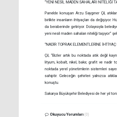
“YENİ NESİL MADEN SAHALARI NİTELİĞİ T
Panelde konuşan Arzu Saygıner Çil, atıkları
birlikte insanların ihtiyaçları da değişiyor. 
da beraberinde getiriyor. Dolayısıyla beledi
yeni nesil maden sahaları niteliği taşıyor” ş
“NADİR TOPRAK ELEMENTLERİNE İHTİYAÇ
Çil, “Bizler artık bu noktada atık değil k
lityum, kobalt, nikel, bakır, grafit ve nadi
noktada yerel yönetimlerin sistemleri saye
sahiptir. Geleceğin şehirleri yalnızca atıkl
konuştu.
Sakarya Büyükşehir Belediyesi de her yıl to
Okuyucu Yorumları
(0)