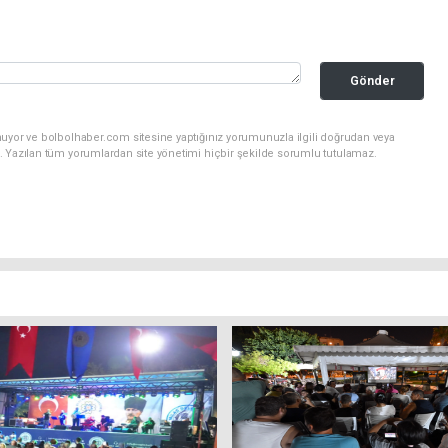
Gönder
nuyor ve bolbolhaber.com sitesine yaptığınız yorumunuzla ilgili doğrudan veya
. Yazılan tüm yorumlardan site yönetimi hiçbir şekilde sorumlu tutulamaz.