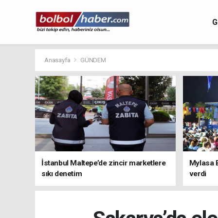
G
Anasayfa
GÜNDEM
İstanbul Maltepe’de zincir marketlere
Mylasa 
sıkı denetim
verdi