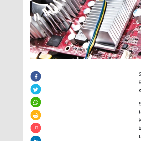
S
B
K
t
K
b
t