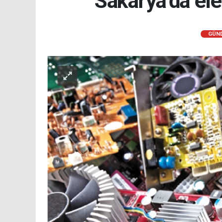
Sakarya’da ele
GÜN