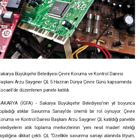
akarya Büyükşehir Belediyesi Çevre Koruma ve Kontrol Dairesi
aşkanı Arzu Saygıner Çil, 5 Haziran Dünya Çevre Günü kapsamında
ocaeli’de düzenlenen panele katıldı.
SAKARYA (İGFA) - Sakarya Büyükşehir Belediyesi’nin yıl boyunca
opladığı atıklar Savunma Sanayi’de önemli bir rol oynuyor. Çevre
oruma ve Kontrol Dairesi Başkanı Arzu Saygıner Çil, katıldığı panelde
elediyelerin atık toplama merkezlerinin ‘yeni nesil maden’ niteliği
aşıdığına dikkat çekti. Çil, “Özellikle savunma sanayi alanında lityum,