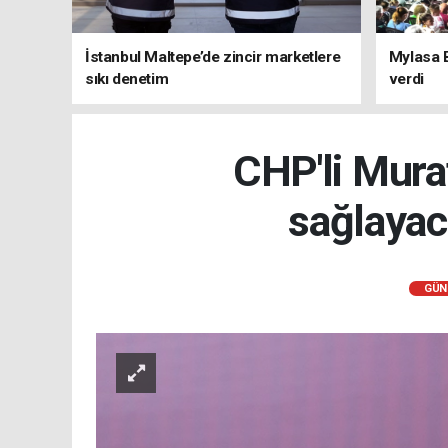
İstanbul Maltepe’de zincir marketlere
Mylasa 
sıkı denetim
verdi
CHP'li Murat
sağlayac
GÜN