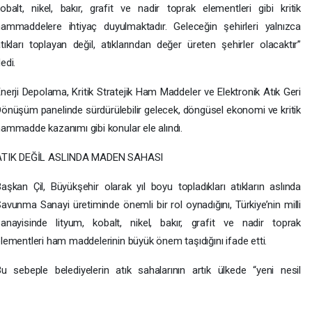
obalt, nikel, bakır, grafit ve nadir toprak elementleri gibi kritik
ammaddelere ihtiyaç duyulmaktadır. Geleceğin şehirleri yalnızca
tıkları toplayan değil, atıklarından değer üreten şehirler olacaktır”
edi.
nerji Depolama, Kritik Stratejik Ham Maddeler ve Elektronik Atık Geri
önüşüm panelinde sürdürülebilir gelecek, döngüsel ekonomi ve kritik
ammadde kazanımı gibi konular ele alındı.
ATIK DEĞİL ASLINDA MADEN SAHASI
aşkan Çil, Büyükşehir olarak yıl boyu topladıkları atıkların aslında
avunma Sanayi üretiminde önemli bir rol oynadığını, Türkiye’nin milli
anayisinde lityum, kobalt, nikel, bakır, grafit ve nadir toprak
lementleri ham maddelerinin büyük önem taşıdığını ifade etti.
u sebeple belediyelerin atık sahalarının artık ülkede “yeni nesil