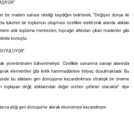
AŞIYOR”
n bir maden sahası niteliği taşıdığını belirterek, “Değişen dünya ile
Hızla tüketen bir toplumun oluşması özellikle elektronik alanda atıkları
yelerin atık toplama merkezleri, toprağın altından çıkan madenler gibi
eklinde konuştu.
 DUYULUYOR”
aynak yönetiminden bahsetmeliyiz. Özellikle savunma sanayi alanında
r toprak elementleri gibi kritik hammaddelere ihtiyaç duyulmaktadır. Bu
sinde bu atıkların geri dönüşüme kazandırılması stratejik bir öneme
arı toplayan değil, atıklarından değer üreten şehirler olacaktır” diye
nlarca atığı geri dönüşüme alarak ekonomiye kazandırıyor.