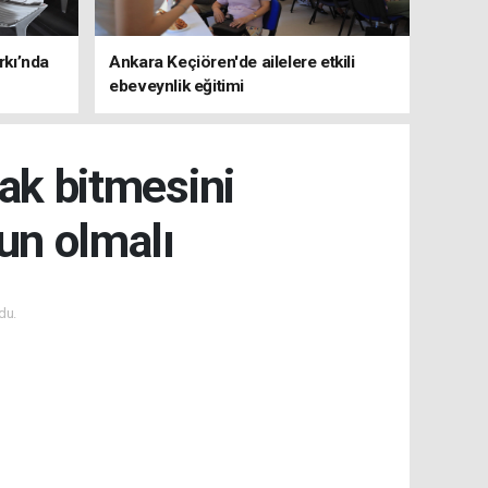
rkı’nda
Ankara Keçiören'de ailelere etkili
ebeveynlik eğitimi
rak bitmesini
un olmalı
du.