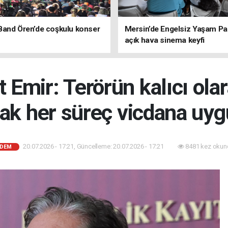
Band Ören’de coşkulu konser
Mersin’de Engelsiz Yaşam Pa
açık hava sinema keyfi
 Emir: Terörün kalıcı ola
ak her süreç vicdana uyg
20.07.2026 - 17:21, Güncelleme: 20.07.2026 - 17:21
8481 kez okun
DEM