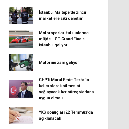
İstanbul Maltepe’de zincir
marketlere sıkı denetim
Motorsporları tutkunlarına
müjde... GT Grand Finals
İstanbul geliyor
Motorine zam geliyor
CHP'li Murat Emir: Terörün
kalıcı olarak bitmesini
sağlayacak her süreç vicdana
uygun olmalı
YKS sonuçları 22 Temmuz'da
açıklanacak