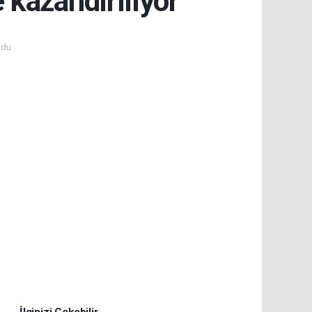
 kazandırılıyor
du.