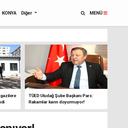
KONYA
Diğer
MENÜ
 gazilere
TÜED Uludağ Şube Başkanı Pars:
ndi
Rakamlar karın doyurmuyor!