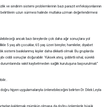
lsizlik ve sindirim sistemi problemlerinin bazı parazit enfeksiyonlarının
, belirtilerin uzun sürmesi halinde mutlaka uzman değerlendirmesi
lebileceği ancak bazı bireylerde çok daha ağır sonuçlara yol
kle 5 yaş altı çocuklar, 65 yaş üzeri bireyler, hamileler, diyabet
lık sistemi baskılanmış kişiler daha dikkatli olmalı. Bu gruplarda
aybı ciddi sonuçlar doğurabilir. Yüksek ateş, şiddetli ishal, sürekli
ik durumlarında vakit kaybetmeden sağlık kuruluşuna başvurulmalı.”
bilir…
oğru hijyen uygulamalarıyla önlenebileceğini belirten Dr. Dilek Leyla
 ortadan kaldırmak mümkün olmasa da doğru önlemlerle büyük