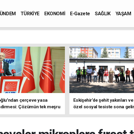
ÜNDEM
TÜRKİYE
EKONOMİ
E-Gazete
SAĞLIK
YAŞAM
oğlu'ndan çerçeve yasa
Eskişehir’de şehit yakınları ve
ndirmesi: Çözümün tek meşru
özel sosyal tesiste sona geli
TBMM'dir