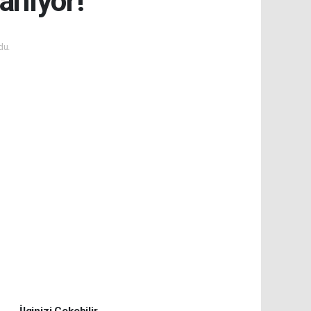
anıyor!
du.