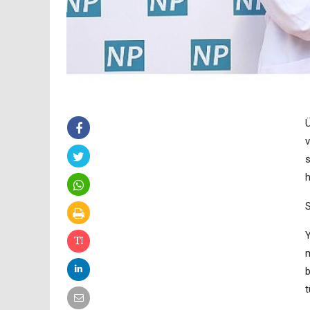
Ü
v
s
h
S
Y
m
b
t