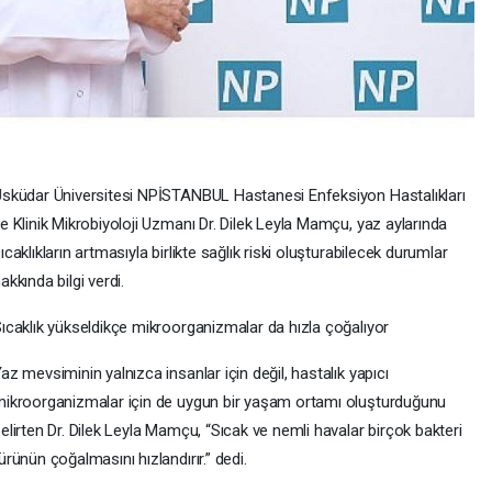
sküdar Üniversitesi NPİSTANBUL Hastanesi Enfeksiyon Hastalıkları
e Klinik Mikrobiyoloji Uzmanı Dr. Dilek Leyla Mamçu, yaz aylarında
ıcaklıkların artmasıyla birlikte sağlık riski oluşturabilecek durumlar
akkında bilgi verdi.
ıcaklık yükseldikçe mikroorganizmalar da hızla çoğalıyor
az mevsiminin yalnızca insanlar için değil, hastalık yapıcı
ikroorganizmalar için de uygun bir yaşam ortamı oluşturduğunu
elirten Dr. Dilek Leyla Mamçu, “Sıcak ve nemli havalar birçok bakteri
ürünün çoğalmasını hızlandırır.” dedi.