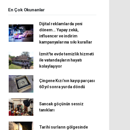
En Çok Okunanlar
Dijital reklamlarda yeni
dönem... Yapay zekâ,
influencer ve indirim
kampanyalarına sıkı kurallar
İzmit'te evde temizlik hizmeti
ile vatandaşların hayatı
kolaylaşıyor
Çingene Kızı’nın kayıp parçası
60 yıl sonra yurda döndü
Sancak göçünün sessiz
tanıkları
Tarihi surların gölgesinde