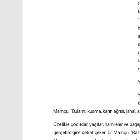
Ö
t
“
h
a
s
o
k
e
Y
Y
k
Mamçu, “Bulantı, kusma, karın ağrısı, ishal, at
Özellikle çocuklar, yaşlılar, hamileler ve bağı
gelişebildiğine dikkat çeken Dr. Mamçu, “Baz