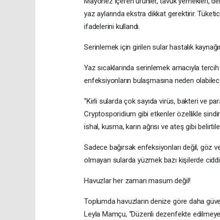
Mayonez içeren ürünler, tavuk yemekleri, den
yaz aylarında ekstra dikkat gerektirir. Tüketici
ifadelerini kullandı.
Serinlemek için girilen sular hastalık kaynağ
Yaz sıcaklarında serinlemek amacıyla tercih e
enfeksiyonların bulaşmasına neden olabileceğ
“Kirli sularda çok sayıda virüs, bakteri ve pa
Cryptosporidium gibi etkenler özellikle sind
ishal, kusma, karın ağrısı ve ateş gibi belirtil
Sadece bağırsak enfeksiyonları değil, göz ve
olmayan sularda yüzmek bazı kişilerde ciddi s
Havuzlar her zaman masum değil!
Toplumda havuzların denize göre daha güvenl
Leyla Mamçu, “Düzenli dezenfekte edilmeyen 