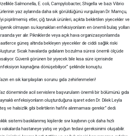
zellikle Salmonella, E. coli, Campylobacter, Shigella ve bazı Vibrio
ürlerinin yaz aylarında daha sık görüldüğünü vurgulayan Dr. Mamçu,
İyi pişirilmemiş etler, çiğ tavuk ürünleri, açıkta bekletilen yiyecekler ve
ijyenik olmayan su kaynakları enfeksiyonların en önemli bulaş yolları
rasında yer alır. Pikniklerde veya açık hava organizasyonlarında
aatlerce güneş altında bekleyen yiyecekler de ciddi sağlık riski
luşturur. Sıcak havalarda gıdaların bozulma süresi önemli ölçüde
ısalıyor. Güvenli görünen bir yiyecek bile kısa süre içerisinde
nfeksiyon kaynağına dönüşebiliyor.” şeklinde konuştu.
azın en sık karşılaşılan sorunu gıda zehirlenmeleri!
az döneminde acil servislere başvuruların önemli bir bölümünü gıda
aynaklı enfeksiyonların oluşturduğuna işaret eden Dr. Dilek Leyla
eş ve halsizlik gibi belirtilerin hafife alınmaması gerekir.” dedi.
şıklık sistemi baskılanmış kişilerde sıvı kaybının çok daha hızlı
ı vakalarda hastaneye yatış ve yoğun tedavi gereksinimi oluşabilir.