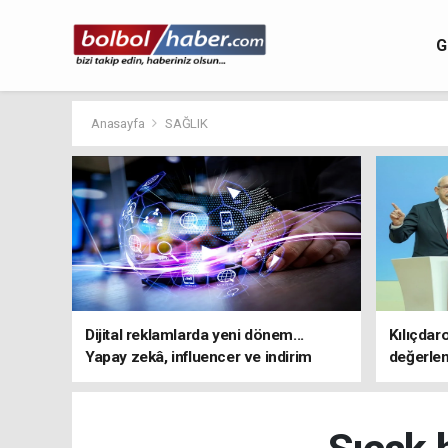
G
Anasayfa
SAĞLIK
Dijital reklamlarda yeni dönem...
Kılıçdar
Yapay zekâ, influencer ve indirim
değerle
kampanyalarına sıkı kurallar
adresi 