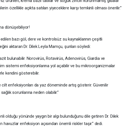
iz ürünleri, krema bazlı tatlılar ve soğuk zinciri korunmamış gıdalar
lerin özellikle açıkta satılan yiyeceklere karşı temkinli olması önerilir.”
ına dönüşebiliyor!
dilen bazı göl, dere ve kontrolsüz su kaynaklarının çeşitli
ini aktaran Dr. Dilek Leyla Mamçu, şunları söyledi:
razit bulunabilir. Norovirüs, Rotavirüs, Adenovirüs, Giardia ve
irim sistemi enfeksiyonlarına yol açabilir ve bu mikroorganizmalar
erle kendini gösterebilir.
 cilt enfeksiyonları da yaz döneminde artış gösterir. Güvenilir
ağlık sorunlarına neden olabilir.”
i olduğu yönünde yaygın bir algı bulunduğunu dile getiren Dr. Dilek
havuzlar enfeksiyon açısından önemli riskler taşır.” dedi.