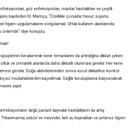
feksiyonları, göz enfeksiyonları, mantar hastalıkları ve çeşitli
üğünü kaydeden Dr. Mamçu, “Özellikle çocuklar havuz suyunu
n hijyen uygulamalarını sorgulamalı. Ortak kullanım alanlarında
u önlemdir.” diye konuştu.
malı!
üyüşlerinin beraberinde kene temaslarını da artırdığına dikkat çeken
un otluk ve ormanlık alanlarda daha dikkatli olunması gerekir. Her kene
emesi gerekir. Doğa aktivitelerinden sonra vücut dikkatlice kontrol
inçsiz müdahalelerden kaçınılmalı. Sağlık kuruluşlarına başvurularak
masını yaptı.
feksiyonların değil, parazit kaynaklı hastalıkların da artış
“Yıkanmamış sebze ve meyveler, kirli su kaynakları ve yetersiz hijyen
.