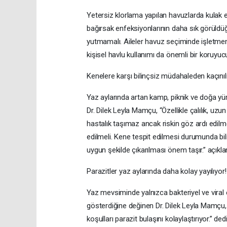
Yetersiz klorlama yapılan havuzlarda kulak en
bağırsak enfeksiyonlarının daha sık görüld
yutmamalı. Aileler havuz seçiminde işletmeni
kişisel havlu kullanımı da önemli bir koruyuc
Kenelere karşı bilinçsiz müdahaleden kaçınıl
Yaz aylarında artan kamp, piknik ve doğa yür
Dr. Dilek Leyla Mamçu, “Özellikle çalılık, uz
hastalık taşımaz ancak riskin göz ardı edilm
edilmeli. Kene tespit edilmesi durumunda bil
uygun şekilde çıkarılması önem taşır.” açıkla
Parazitler yaz aylarında daha kolay yayılıyor!
Yaz mevsiminde yalnızca bakteriyel ve viral en
gösterdiğine değinen Dr. Dilek Leyla Mamçu, 
koşulları parazit bulaşını kolaylaştırıyor.” dedi