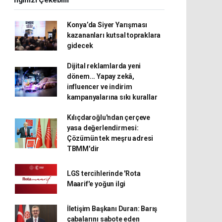
İlginizi Çekebilir
Konya’da Siyer Yarışması
kazananları kutsal topraklara
gidecek
Dijital reklamlarda yeni
dönem... Yapay zekâ,
influencer ve indirim
kampanyalarına sıkı kurallar
Kılıçdaroğlu'ndan çerçeve
yasa değerlendirmesi:
Çözümün tek meşru adresi
TBMM'dir
LGS tercihlerinde 'Rota
Maarif'e yoğun ilgi
İletişim Başkanı Duran: Barış
çabalarını sabote eden