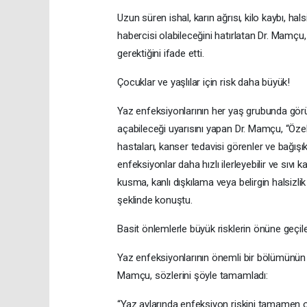
Uzun süren ishal, karın ağrısı, kilo kaybı, ha
habercisi olabileceğini hatırlatan Dr. Mamçu
gerektiğini ifade etti.
Çocuklar ve yaşlılar için risk daha büyük!
Yaz enfeksiyonlarının her yaş grubunda görü
açabileceği uyarısını yapan Dr. Mamçu, “Özelli
hastaları, kanser tedavisi görenler ve bağışık
enfeksiyonlar daha hızlı ilerleyebilir ve sıvı k
kusma, kanlı dışkılama veya belirgin halsizl
şeklinde konuştu.
Basit önlemlerle büyük risklerin önüne geçile
Yaz enfeksiyonlarının önemli bir bölümünün d
Mamçu, sözlerini şöyle tamamladı:
“Yaz aylarında enfeksiyon riskini tamamen