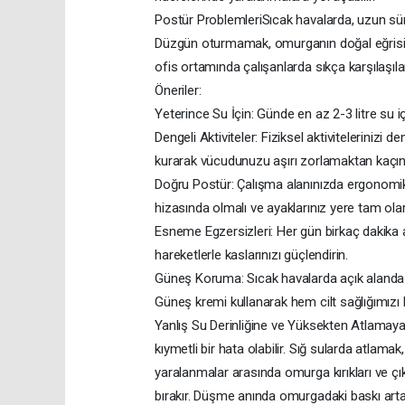
Postür ProblemleriSıcak havalarda, uzun süre
Düzgün oturmamak, omurganın doğal eğrisini b
ofis ortamında çalışanlarda sıkça karşılaşıla
Öneriler:
Yeterince Su İçin: Günde en az 2-3 litre su iç
Dengeli Aktiviteler: Fiziksel aktivitelerinizi
kurarak vücudunuzu aşırı zorlamaktan kaçın
Doğru Postür: Çalışma alanınızda ergonomik
hizasında olmalı ve ayaklarınız yere tam ola
Esneme Egzersizleri: Her gün birkaç dakika ay
hareketlerle kaslarınızı güçlendirin.
Güneş Koruma: Sıcak havalarda açık alanda 
Güneş kremi kullanarak hem cilt sağlığımızı 
Yanlış Su Derinliğine ve Yüksekten Atlamay
kıymetli bir hata olabilir. Sığ sularda atlama
yaralanmalar arasında omurga kırıkları ve çı
bırakır. Düşme anında omurgadaki baskı arta