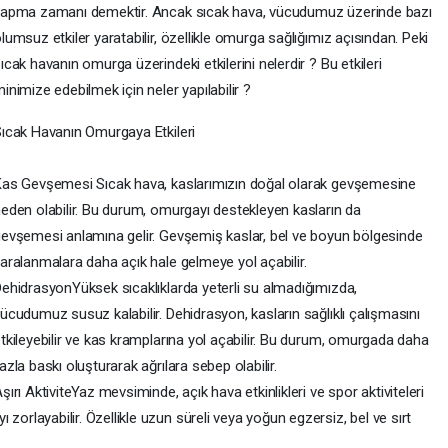
apma zamanı demektir. Ancak sıcak hava, vücudumuz üzerinde bazı
lumsuz etkiler yaratabilir, özellikle omurga sağlığımız açısından. Peki
ıcak havanın omurga üzerindeki etkilerini nelerdir ? Bu etkileri
inimize edebilmek için neler yapılabilir ?
ıcak Havanın Omurgaya Etkileri
as Gevşemesi Sıcak hava, kaslarımızın doğal olarak gevşemesine
eden olabilir. Bu durum, omurgayı destekleyen kasların da
evşemesi anlamına gelir. Gevşemiş kaslar, bel ve boyun bölgesinde
aralanmalara daha açık hale gelmeye yol açabilir.
ehidrasyonYüksek sıcaklıklarda yeterli su almadığımızda,
ücudumuz susuz kalabilir. Dehidrasyon, kasların sağlıklı çalışmasını
tkileyebilir ve kas kramplarına yol açabilir. Bu durum, omurgada daha
azla baskı oluşturarak ağrılara sebep olabilir.
şırı AktiviteYaz mevsiminde, açık hava etkinlikleri ve spor aktiviteleri
ayı zorlayabilir. Özellikle uzun süreli veya yoğun egzersiz, bel ve sırt