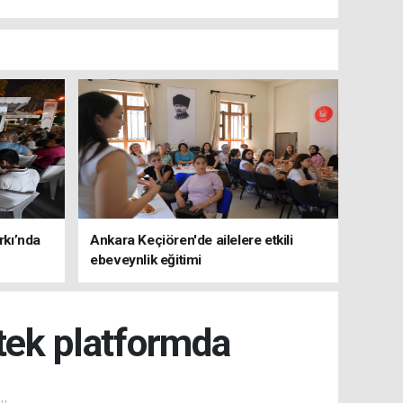
rkı’nda
Ankara Keçiören'de ailelere etkili
ebeveynlik eğitimi
 tek platformda
u.