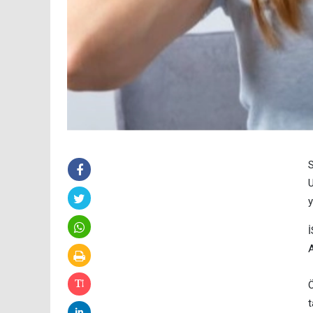
S
U
y
İ
A
Ö
t