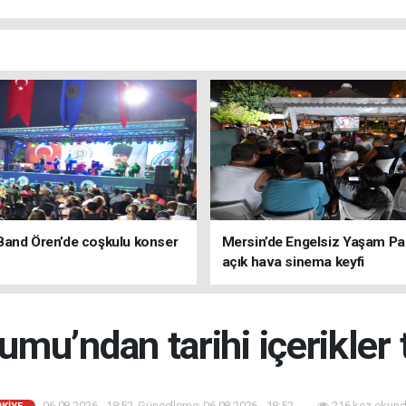
Band Ören’de coşkulu konser
Mersin’de Engelsiz Yaşam Pa
açık hava sinema keyfi
umu’ndan tarihi içerikler
06.08.2026 - 18:52, Güncelleme: 06.08.2026 - 18:52
216 kez okund