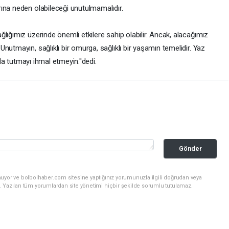
ına neden olabileceği unutulmamalıdır.
lığımız üzerinde önemli etkilere sahip olabilir. Ancak, alacağımız
nutmayın, sağlıklı bir omurga, sağlıklı bir yaşamın temelidir. Yaz
nda tutmayı ihmal etmeyin.''dedi.
Gönder
nuyor ve bolbolhaber.com sitesine yaptığınız yorumunuzla ilgili doğrudan veya
. Yazılan tüm yorumlardan site yönetimi hiçbir şekilde sorumlu tutulamaz.