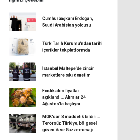
İlginizi Çekebilir
Cumhurbaşkanı Erdoğan,
Suudi Arabistan yolcusu
Türk Tarih Kurumu’ndan tarihi
içerikler tek platformda
İstanbul Maltepe’de zincir
marketlere sıkı denetim
Fındık alım fiyatları
açıklandı... Alımlar 24
Ağustos'ta başlıyor
MGK'dan 8 maddelik bildiri...
Terörsüz Türkiye, bölgesel
güvenlik ve Gazze mesajı