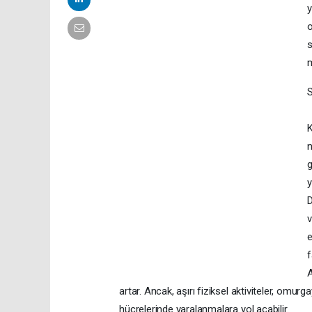
y
o
s
m
S
K
n
g
y
D
v
e
f
A
artar. Ancak, aşırı fiziksel aktiviteler, omurg
hücrelerinde yaralanmalara yol açabilir.