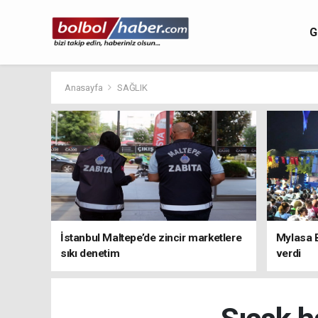
G
Anasayfa
SAĞLIK
İstanbul Maltepe’de zincir marketlere
Mylasa 
sıkı denetim
verdi