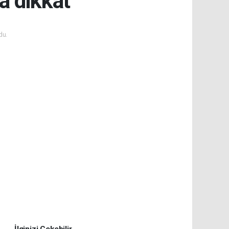
a dikkat
du.