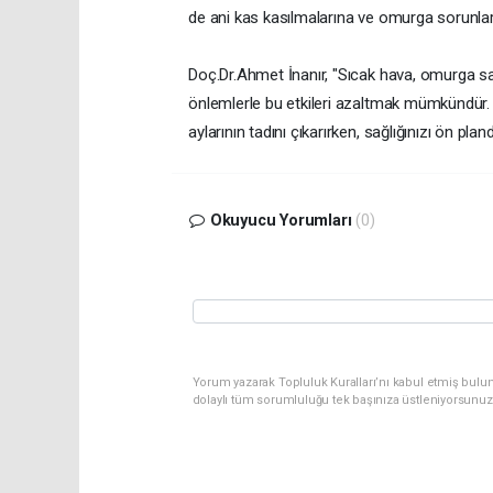
de ani kas kasılmalarına ve omurga sorunlar
Doç.Dr.Ahmet İnanır, "Sıcak hava, omurga sağ
önlemlerle bu etkileri azaltmak mümkündür. U
aylarının tadını çıkarırken, sağlığınızı ön pla
Okuyucu Yorumları
(0)
Yorum yazarak Topluluk Kuralları’nı kabul etmiş bulu
dolaylı tüm sorumluluğu tek başınıza üstleniyorsunuz