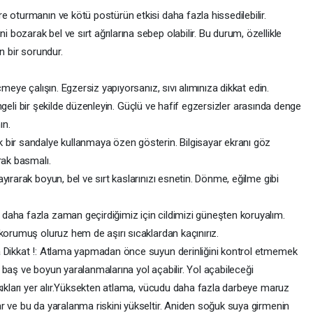
 oturmanın ve kötü postürün etkisi daha fazla hissedilebilir.
ozarak bel ve sırt ağrılarına sebep olabilir. Bu durum, özellikle
n bir sorundur.
meye çalışın. Egzersiz yapıyorsanız, sıvı alımınıza dikkat edin.
 dengeli bir şekilde düzenleyin. Güçlü ve hafif egzersizler arasında denge
ın.
 bir sandalye kullanmaya özen gösterin. Bilgisayar ekranı göz
rak basmalı.
ırarak boyun, bel ve sırt kaslarınızı esnetin. Dönme, eğilme gibi
daha fazla zaman geçirdiğimiz için cildimizi güneşten koruyalım.
korumuş oluruz hem de aşırı sıcaklardan kaçınırız.
a Dikkat !: Atlama yapmadan önce suyun derinliğini kontrol etmemek
k, baş ve boyun yaralanmalarına yol açabilir. Yol açabileceği
kıkları yer alır.Yüksekten atlama, vücudu daha fazla darbeye maruz
r ve bu da yaralanma riskini yükseltir. Aniden soğuk suya girmenin