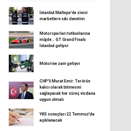
İstanbul Maltepe’de zincir
marketlere sıkı denetim
Motorsporları tutkunlarına
müjde... GT Grand Finals
İstanbul geliyor
Motorine zam geliyor
CHP'li Murat Emir: Terörün
kalıcı olarak bitmesini
sağlayacak her süreç vicdana
uygun olmalı
YKS sonuçları 22 Temmuz'da
açıklanacak