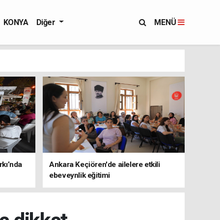
KONYA
Diğer
MENÜ
rkı’nda
Ankara Keçiören'de ailelere etkili
ebeveynlik eğitimi