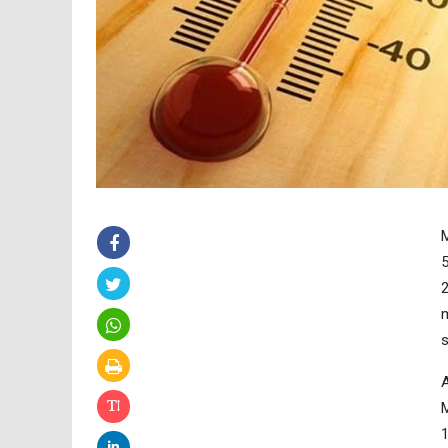
M
5
2
m
s
A
M
1