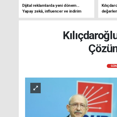
Dijital reklamlarda yeni dönem...
Kılıçdar
Yapay zekâ, influencer ve indirim
değerle
kampanyalarına sıkı kurallar
adresi 
Kılıçdaroğl
Çözüm
GÜN