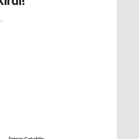
ırdı!
u.