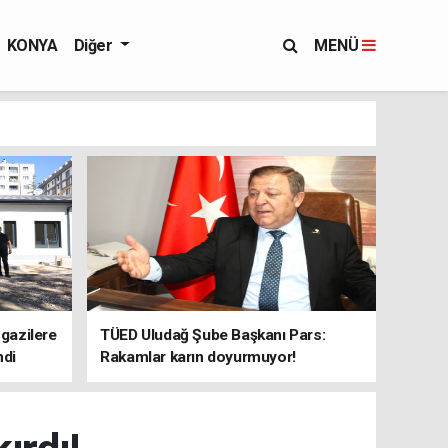
KONYA
Diğer
MENÜ
 gazilere
TÜED Uludağ Şube Başkanı Pars:
ndi
Rakamlar karın doyurmuyor!