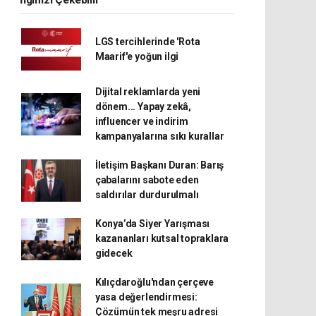
İlginizi Çekebilir
LGS tercihlerinde 'Rota
Maarif'e yoğun ilgi
Dijital reklamlarda yeni
dönem... Yapay zekâ,
influencer ve indirim
kampanyalarına sıkı kurallar
İletişim Başkanı Duran: Barış
çabalarını sabote eden
saldırılar durdurulmalı
Konya’da Siyer Yarışması
kazananları kutsal topraklara
gidecek
Kılıçdaroğlu'ndan çerçeve
yasa değerlendirmesi:
Çözümün tek meşru adresi