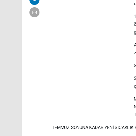
ö
1
ö
g
A
z
S
ç
M
N
T
TEMMUZ SONUNA KADAR YENİ SICAKLIK 