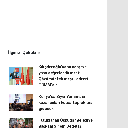
İlginizi Çekebilir
Kılıçdaroğlu'ndan çerçeve
yasa değerlendirmesi:
Çözümün tek meşru adresi
TBMM'dir
Konya’da Siyer Yarışması
kazananları kutsal topraklara
gidecek
Tutuklanan Üsküdar Belediye
Başkanı Sinem Dedetaş