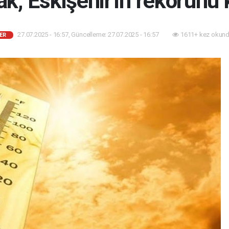
ak, Eskişehir'in rekorunu k
27.07.2025 - 16:57, Güncelleme: 27.07.2025 - 16:57
1611+ kez okund
ER