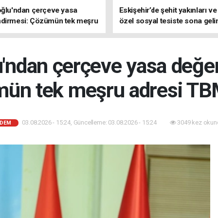
oğlu'ndan çerçeve yasa
Eskişehir’de şehit yakınları ve
ndirmesi: Çözümün tek meşru
özel sosyal tesiste sona geli
TBMM'dir
u'ndan çerçeve yasa değe
ün tek meşru adresi TB
03.08.2026 - 15:24, Güncelleme: 03.08.2026 - 15:24
3049 kez okun
DEM