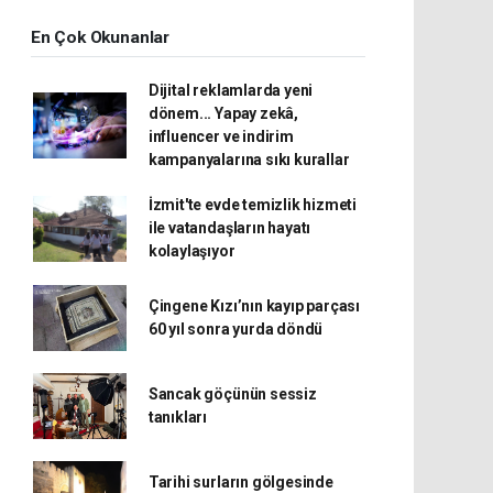
En Çok Okunanlar
Dijital reklamlarda yeni
dönem... Yapay zekâ,
influencer ve indirim
kampanyalarına sıkı kurallar
İzmit'te evde temizlik hizmeti
ile vatandaşların hayatı
kolaylaşıyor
Çingene Kızı’nın kayıp parçası
60 yıl sonra yurda döndü
Sancak göçünün sessiz
tanıkları
Tarihi surların gölgesinde