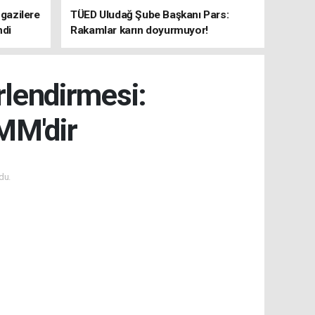
 gazilere
TÜED Uludağ Şube Başkanı Pars:
ndi
Rakamlar karın doyurmuyor!
rlendirmesi:
MM'dir
du.