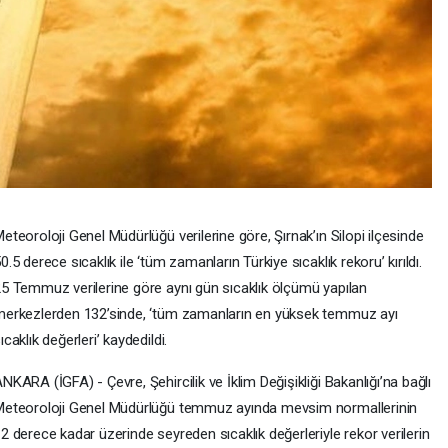
eteoroloji Genel Müdürlüğü verilerine göre, Şırnak’ın Silopi ilçesinde
0.5 derece sıcaklık ile ‘tüm zamanların Türkiye sıcaklık rekoru’ kırıldı.
5 Temmuz verilerine göre aynı gün sıcaklık ölçümü yapılan
erkezlerden 132’sinde, ‘tüm zamanların en yüksek temmuz ayı
ıcaklık değerleri’ kaydedildi.
NKARA (İGFA) - Çevre, Şehircilik ve İklim Değişikliği Bakanlığı’na bağlı
eteoroloji Genel Müdürlüğü temmuz ayında mevsim normallerinin
2 derece kadar üzerinde seyreden sıcaklık değerleriyle rekor verilerin