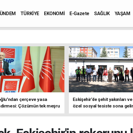
ÜNDEM
TÜRKİYE
EKONOMİ
E-Gazete
SAĞLIK
YAŞAM
oğlu'ndan çerçeve yasa
Eskişehir’de şehit yakınları ve
ndirmesi: Çözümün tek meşru
özel sosyal tesiste sona geli
TBMM'dir