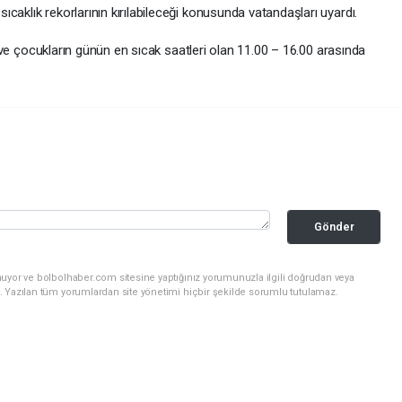
caklık rekorlarının kırılabileceği konusunda vatandaşları uyardı.
er ve çocukların günün en sıcak saatleri olan 11.00 – 16.00 arasında
Gönder
nuyor ve bolbolhaber.com sitesine yaptığınız yorumunuzla ilgili doğrudan veya
. Yazılan tüm yorumlardan site yönetimi hiçbir şekilde sorumlu tutulamaz.