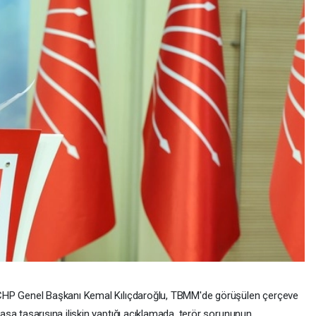
HP Genel Başkanı Kemal Kılıçdaroğlu, TBMM'de görüşülen çerçeve
asa tasarısına ilişkin yaptığı açıklamada, terör sorununun