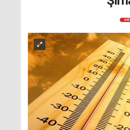
Şırn
DİĞ