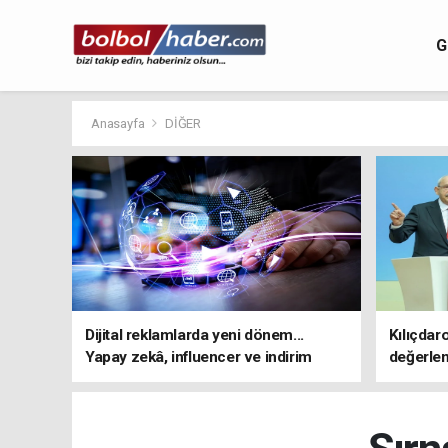
G
Anasayfa
DİĞER
Dijital reklamlarda yeni dönem...
Kılıçdar
Yapay zekâ, influencer ve indirim
değerle
kampanyalarına sıkı kurallar
adresi 