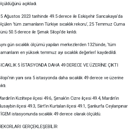
lçüldüğünü açıkladı.
5 Ağustos 2023 tarihinde 49.5 derece ile Eskişehir Sarıcakaya’da
lçülen ‘tüm zamanların Türkiye sıcaklık rekoru’, 25 Temmuz Cuma
ünü 50.5 derece ile Şırnak Silopi’de kırıldı.
ynı gün sıcaklık ölçümü yapılan merkezlerden 132’sinde, ‘tüm
amanların en yüksek temmuz ayı sıcaklık değerleri’ kaydedildi.
SICAKLIK 5 İSTASYONDA DAHA 49 DERECE VE ÜZERİNE ÇIKTI
ilopi’nin yanı sıra 5 istasyonda daha sıcaklık 49 derece ve üzerine
ıktı.
ardin’in Kızıltepe ilçesi 49.6, Şırnak’ın Cizre ilçesi 49.4, Mardin’in
usaybin ilçesi 49.3, Siirt’in Kurtalan ilçesi 49.1, Şanlıurfa Ceylanpınar
İGEM istasyonunda sıcaklık 49 derece olarak ölçüldü.
REKORLARI GERÇEKLEŞEBİLİR