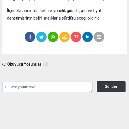
İlçedeki zincir marketlere yönelik gıda, hijyen ve fiyat
denetimlerinin belirli aralıklarla sürdürüleceği bildirildi.
Okuyucu Yorumları
(0)
Gönder
Yorum yazarak Topluluk Kuralları’nı kabul etmiş bulunuyor ve bolbolhaber.com
sitesine yaptığınız yorumunuzla ilgili doğrudan veya dolaylı tüm sorumluluğu tek
başınıza üstleniyorsunuz. Yazılan tüm yorumlardan site yönetimi hiçbir şekilde
sorumlu tutulamaz.