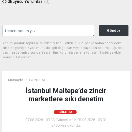
Okuyucu Yorumları
(0)
Gönder
Yorum yazarak Topluluk Kuralları’nı kabul etmiş bulunuyor ve bolbolhaber.com
sitesine yaptığınız yorumunuzla ilgili doğrudan veya dolaylı tüm sorumluluğu tek
başınıza üstleniyorsunuz. Yazılan tüm yorumlardan site yönetimi hiçbir şekilde
sorumlu tutulamaz.
Anasayfa
GÜNDEM
İstanbul Maltepe’de zincir
marketlere sıkı denetim
GÜNDEM
07.08.2026 - 09:33, Güncelleme: 07.08.2026 - 09:33
2460 kez okundu.