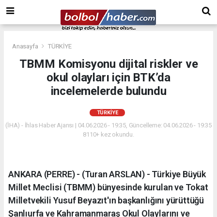
Anasayfa
TÜRKİYE
TBMM Komisyonu dijital riskler ve
okul olayları için BTK’da
incelemelerde bulundu
TÜRKİYE
(İHA) - İhlas Haber Ajansı | 04.06.2026 - 19:35, Güncelleme: 04.06.2026 - 19:35
8110+ kez okundu.
ANKARA (PERRE) - (Turan ARSLAN) - Türkiye Büyük
Millet Meclisi (TBMM) bünyesinde kurulan ve Tokat
Milletvekili Yusuf Beyazıt'ın başkanlığını yürüttüğü
Şanlıurfa ve Kahramanmaraş Okul Olaylarını ve