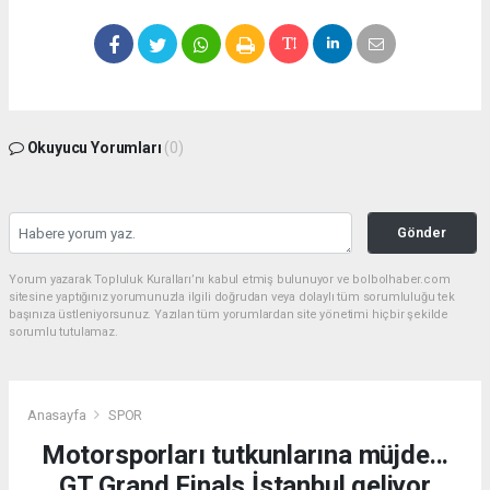
Okuyucu Yorumları
(0)
Gönder
Yorum yazarak Topluluk Kuralları’nı kabul etmiş bulunuyor ve bolbolhaber.com
sitesine yaptığınız yorumunuzla ilgili doğrudan veya dolaylı tüm sorumluluğu tek
başınıza üstleniyorsunuz. Yazılan tüm yorumlardan site yönetimi hiçbir şekilde
sorumlu tutulamaz.
Anasayfa
SPOR
Motorsporları tutkunlarına müjde...
GT Grand Finals İstanbul geliyor