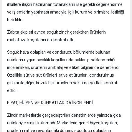
ihlallere ilişkin hazırlanan tutanakların ise gerekli değerlendirme
ve işlemlerin yapılması amacıyla ilgili kurum ve birimlere iletildiği
belirtildi.
Zabıta ekipleri ayrıca soğuk zincir gerektiren ürünlerin
muhafaza koşullarını da kontrol etti.
Soğuk hava dolapları ve dondurucu bölümlerde bulunan
ürünlerin uygun sıcaklık koşullarında saklanıp saklanmadığı
incelenirken, ürünlerin ambalaj ve etiket bilgileri de denetlendi.
Özellikle süt ve süt ürünleri, et ve et ürünleri, dondurulmuş
gıdalar ile diğer bozulabilir ürünlerin saklama şartları kontrol
edildi.
FİYAT, HİJYEN VE RUHSATLAR DA İNCELENDİ
Zincir marketlerde gerçekleştirilen denetimlerde yalnızca gıda
ürünleriyle sınırlı kalınmadı. Marketlerin genel hijyen koşulları,
ürünlerin raf ve reyonlardaki düzeni, soğutucu dolapların