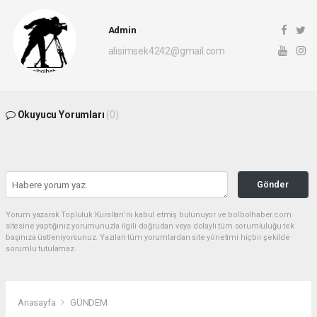
Admin
alisimsek4242@gmail.com
Okuyucu Yorumları
(0)
Gönder
Yorum yazarak Topluluk Kuralları’nı kabul etmiş bulunuyor ve bolbolhaber.com
sitesine yaptığınız yorumunuzla ilgili doğrudan veya dolaylı tüm sorumluluğu tek
başınıza üstleniyorsunuz. Yazılan tüm yorumlardan site yönetimi hiçbir şekilde
sorumlu tutulamaz.
Anasayfa
GÜNDEM