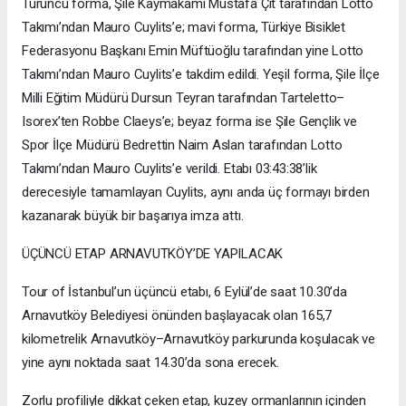
Turuncu forma, Şile Kaymakamı Mustafa Çit tarafından Lotto
Takımı’ndan Mauro Cuylits’e; mavi forma, Türkiye Bisiklet
Federasyonu Başkanı Emin Müftüoğlu tarafından yine Lotto
Takımı’ndan Mauro Cuylits’e takdim edildi. Yeşil forma, Şile İlçe
Milli Eğitim Müdürü Dursun Teyran tarafından Tarteletto–
Isorex’ten Robbe Claeys’e; beyaz forma ise Şile Gençlik ve
Spor İlçe Müdürü Bedrettin Naim Aslan tarafından Lotto
Takımı’ndan Mauro Cuylits’e verildi. Etabı 03:43:38’lik
derecesiyle tamamlayan Cuylits, aynı anda üç formayı birden
kazanarak büyük bir başarıya imza attı.
ÜÇÜNCÜ ETAP ARNAVUTKÖY’DE YAPILACAK
Tour of İstanbul’un üçüncü etabı, 6 Eylül’de saat 10.30’da
Arnavutköy Belediyesi önünden başlayacak olan 165,7
kilometrelik Arnavutköy–Arnavutköy parkurunda koşulacak ve
yine aynı noktada saat 14.30’da sona erecek.
Zorlu profiliyle dikkat çeken etap, kuzey ormanlarının içinden