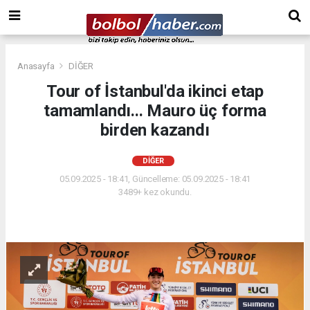
Anasayfa
DİĞER
Tour of İstanbul'da ikinci etap
tamamlandı... Mauro üç forma
birden kazandı
DİĞER
05.09.2025 - 18:41, Güncelleme: 05.09.2025 - 18:41
3489+ kez okundu.