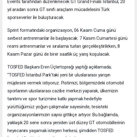
Events tarafından düzenlenecek GT Grand Finals İstanbul, 20
yıl aradan sonra GT sınıfı araçların mücadelesini Türk
sporseverler ile buluşturacak.
Sprint formatındaki organizasyon, 06 Kasım Cuma günü
serbest antrenmanlar ile başlayacak. 7 Kasım Cumartesi günü
resmi antrenmanlar ve sıralama turları gerçekleştirilirken, 8
Kasım Pazar günü de birer saatlik üç yarış koşulacak.
TOSFED Başkanı Eren Üçlertoprağı yaptığı açıklamada;
"TOSFED İstanbul Park’taki yeni bir uluslararası yarışın
müjdesini vermek istiyoruz. Pistimizi, bölgemizdeki otomobil
sporlarının uluslararası cazibe merkezi yaparak, ülkemizin
tanıtımı ve spor turizmine katkı yapmak hedefiyle
yürüttüğümüz yoğun çalışmalar sayesinde, tesisteki
organizasyonlarımızın sayısı gittikçe artıyor. Bu bağlamda,
yaklaşık 20 sene sonra yeniden üst düzey GT otomobillerinin
heyecanını yaşamak isteyen herkesi, şimdiden TOSFED