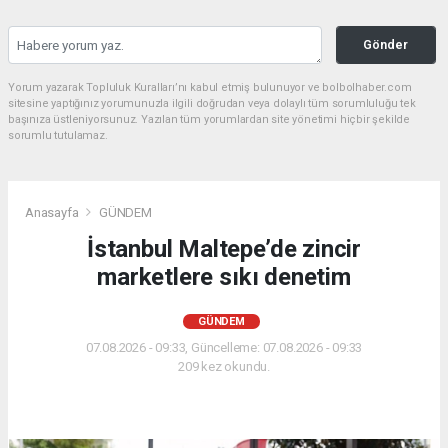
Gönder
Yorum yazarak Topluluk Kuralları’nı kabul etmiş bulunuyor ve bolbolhaber.com
sitesine yaptığınız yorumunuzla ilgili doğrudan veya dolaylı tüm sorumluluğu tek
başınıza üstleniyorsunuz. Yazılan tüm yorumlardan site yönetimi hiçbir şekilde
sorumlu tutulamaz.
Anasayfa
GÜNDEM
İstanbul Maltepe’de zincir
marketlere sıkı denetim
GÜNDEM
07.08.2026 - 09:33, Güncelleme: 07.08.2026 - 09:33
209 kez okundu.