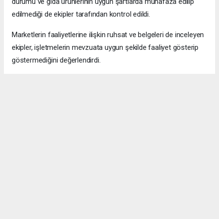
durumu ve gıda ürünlerinin uygun şartlarda muhafaza edilip
edilmediği de ekipler tarafından kontrol edildi.
Marketlerin faaliyetlerine ilişkin ruhsat ve belgeleri de inceleyen
ekipler, işletmelerin mevzuata uygun şekilde faaliyet gösterip
göstermediğini değerlendirdi.
Ürünlerin tüketiciye sunuluş biçimi, etiket bilgileri ve fiyat
uygulamalarına ilişkin kontroller de denetim sürecinin diğer
başlıklarını oluşturdu.
Maltepe Belediyesi Zabıta Müdürlüğü ekiplerinin gerçekleştirdiği
denetimlerle, vatandaşların sağlığının korunması, güvenilir
gıdaya erişimin sağlanması ve tüketicilerin ekonomik açıdan
mağduriyet yaşamalarının önüne geçilmesi hedefleniyor.
İlçedeki zincir marketlere yönelik gıda, hijyen ve fiyat
denetimlerinin belirli aralıklarla sürdürüleceği bildirildi.