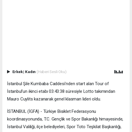
Erkek
|
Kadın
(Haberi Sesli Oku)
İstanbul Şile Kumbaba Caddesi'nden start alan Tour of
İstanbul’un ikinci etabı 03:43:38 süresiyle Lotto takımından
Mauro Cuylits kazanarak genel klasman lideri oldu.
İSTANBUL (İGFA) - Türkiye Bisiklet Federasyonu
koordinasyonunda, T.C. Gençlik ve Spor Bakanlığı himayesinde,
İstanbul Valiliği, ilçe belediyeleri, Spor Toto Teşkilat Başkanlığı,