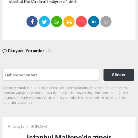
İstanbul Park'a davet ediyoruz" dedi.
Okuyucu Yorumları
(0)
Gönder
Yorum yazarak Topluluk Kuralları’nı kabul etmiş bulunuyor ve bolbolhaber.com
sitesine yaptığınız yorumunuzla ilgili doğrudan veya dolaylı tüm sorumluluğu tek
başınıza üstleniyorsunuz. Yazılan tüm yorumlardan site yönetimi hiçbir şekilde
sorumlu tutulamaz.
Anasayfa
GÜNDEM
İstanbul Maltepe’de zincir