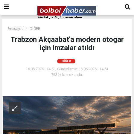
Anasayfa
DİĞER
Trabzon Akçaabat’a modern otogar
için imzalar atıldı
DİĞER
16.06.2026 - 14:51, Güncelleme: 16.06.2026 - 14:51
7631+ kez okundu.