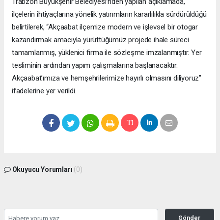
Trabzon Büyükşehir Belediyesi’nden yapılan açıklamada,
ilçelerin ihtiyaçlarına yönelik yatırımların kararlılıkla sürdürüldüğü
belirtilerek, “Akçaabat ilçemize modern ve işlevsel bir otogar
kazandırmak amacıyla yürüttüğümüz projede ihale süreci
tamamlanmış, yüklenici firma ile sözleşme imzalanmıştır. Yer
tesliminin ardından yapım çalışmalarına başlanacaktır.
Akçaabat’ımıza ve hemşehrilerimize hayırlı olmasını diliyoruz”
ifadelerine yer verildi.
Okuyucu Yorumları
(0)
Gönder