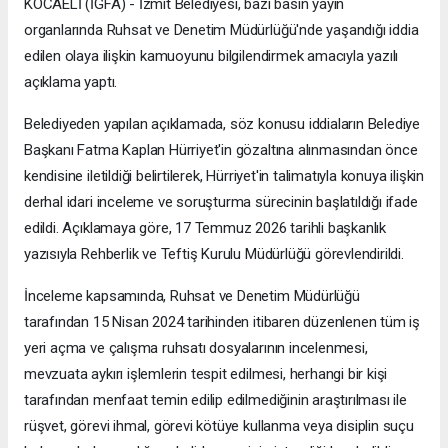
KOCAELİ (İGFA) - İzmit Belediyesi, bazı basın yayın
organlarında Ruhsat ve Denetim Müdürlüğü'nde yaşandığı iddia
edilen olaya ilişkin kamuoyunu bilgilendirmek amacıyla yazılı
açıklama yaptı.
Belediyeden yapılan açıklamada, söz konusu iddiaların Belediye
Başkanı Fatma Kaplan Hürriyet'in gözaltına alınmasından önce
kendisine iletildiği belirtilerek, Hürriyet'in talimatıyla konuya ilişkin
derhal idari inceleme ve soruşturma sürecinin başlatıldığı ifade
edildi. Açıklamaya göre, 17 Temmuz 2026 tarihli başkanlık
yazısıyla Rehberlik ve Teftiş Kurulu Müdürlüğü görevlendirildi.
İnceleme kapsamında, Ruhsat ve Denetim Müdürlüğü
tarafından 15 Nisan 2024 tarihinden itibaren düzenlenen tüm iş
yeri açma ve çalışma ruhsatı dosyalarının incelenmesi,
mevzuata aykırı işlemlerin tespit edilmesi, herhangi bir kişi
tarafından menfaat temin edilip edilmediğinin araştırılması ile
rüşvet, görevi ihmal, görevi kötüye kullanma veya disiplin suçu