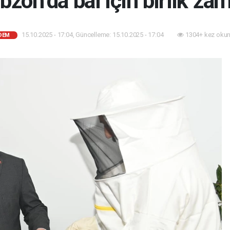
bzon’da bal için birlik za
15.10.2025 - 17:04, Güncelleme: 15.10.2025 - 17:04
1304+ kez okun
DEM