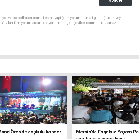
Gönder
nuyor ve bolbolhaber.com sitesine yaptığınız yorumunuzla ilgili doğrudan veya
. Yazılan tüm yorumlardan site yönetimi hiçbir şekilde sorumlu tutulamaz.
Band Ören’de coşkulu konser
Mersin’de Engelsiz Yaşam Pa
açık hava sinema keyfi