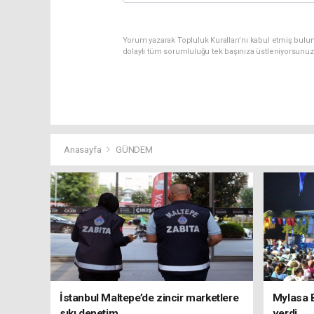
Yorum yazarak Topluluk Kuralları’nı kabul etmiş bulu
dolaylı tüm sorumluluğu tek başınıza üstleniyorsunuz
Anasayfa
GÜNDEM
İstanbul Maltepe’de zincir marketlere
Mylasa 
sıkı denetim
verdi