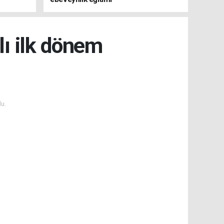
ı ilk dönem
u.