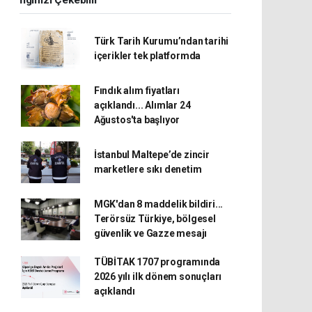
İlginizi Çekebilir
Türk Tarih Kurumu’ndan tarihi
içerikler tek platformda
Fındık alım fiyatları
açıklandı... Alımlar 24
Ağustos'ta başlıyor
İstanbul Maltepe’de zincir
marketlere sıkı denetim
MGK'dan 8 maddelik bildiri...
Terörsüz Türkiye, bölgesel
güvenlik ve Gazze mesajı
TÜBİTAK 1707 programında
2026 yılı ilk dönem sonuçları
açıklandı