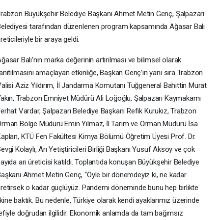
rabzon Büyükşehir Belediye Başkanı Ahmet Metin Genç, Şalpazarı
elediyesi tarafından düzenlenen program kapsamında Ağasar Balı
reticileriyle bir araya geldi.
ğasar Balı’nın marka değerinin artırılması ve bilimsel olarak
anıtılmasını amaçlayan etkinliğe, Başkan Genç’in yanı sıra Trabzon
alisi Aziz Yıldırım, İl Jandarma Komutanı Tuğgeneral Bahittin Murat
akın, Trabzon Emniyet Müdürü Ali Loğoğlu, Şalpazarı Kaymakamı
erhat Vardar, Şalpazarı Belediye Başkanı Refik Kurukız, Trabzon
rman Bölge Müdürü Emin Yılmaz, İl Tarım ve Orman Müdürü İsa
aplan, KTÜ Fen Fakültesi Kimya Bölümü Öğretim Üyesi Prof. Dr.
evgi Kolaylı, Arı Yetiştiricileri Birliği Başkanı Yusuf Aksoy ve çok
ayıda arı üreticisi katıldı. Toplantıda konuşan Büyükşehir Belediye
aşkanı Ahmet Metin Genç, “Öyle bir dönemdeyiz ki, ne kadar
retirsek o kadar güçlüyüz. Pandemi döneminde bunu hep birlikte
ne baktık. Bu nedenle, Türkiye olarak kendi ayaklarımız üzerinde
fiyle doğrudan ilgilidir. Ekonomik anlamda da tam bağımsız