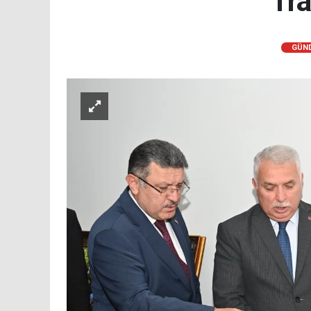
Tra
GÜN