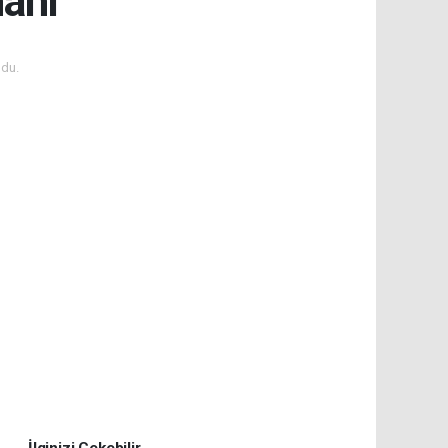
manı
du.