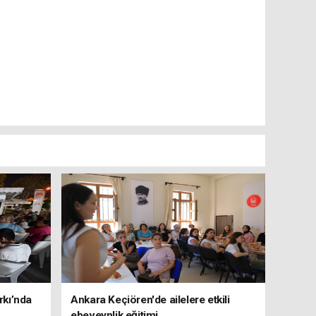
rkı’nda
Ankara Keçiören'de ailelere etkili
ebeveynlik eğitimi