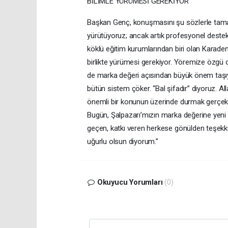
BİLİMLE YÜRÜMESİ GEREKİYOR
Başkan Genç, konuşmasını şu sözlerle tamaml
yürütüyoruz; ancak artık profesyonel deste
köklü eğitim kurumlarından biri olan Karadeni
birlikte yürümesi gerekiyor. Yöremize özgü
de marka değeri açısından büyük önem taşıyor
bütün sistem çöker. “Bal şifadır” diyoruz. All
önemli bir konunun üzerinde durmak gerçekten 
Bugün, Şalpazarı’mızın marka değerine yeni 
geçen, katkı veren herkese gönülden teşekkür
uğurlu olsun diyorum.”
Okuyucu Yorumları
(0)