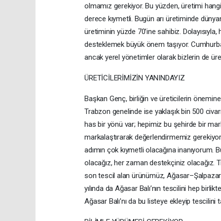
olmamız gerekiyor. Bu yüzden, üretimi hangi
derece kıymetli. Bugün arı üretiminde dünyan
üretiminin yüzde 70’ine sahibiz. Dolayısıyl
desteklemek büyük önem taşıyor. Cumhurbaş
ancak yerel yönetimler olarak bizlerin de ü
ÜRETİCİLERİMİZİN YANINDAYIZ
Başkan Genç, birliğin ve üreticilerin önemine
Trabzon genelinde ise yaklaşık bin 500 civar
has bir yönü var; hepimiz bu şehirde bir mark
markalaştırarak değerlendirmemiz gerekiyor. 
adımın çok kıymetli olacağına inanıyorum. B
olacağız, her zaman destekçiniz olacağız. 
son tescil alan ürünümüz, Ağasar–Şalpazarı yö
yılında da Ağasar Balı’nın tescilini hep birlik
Ağasar Balı’nı da bu listeye ekleyip tescilin