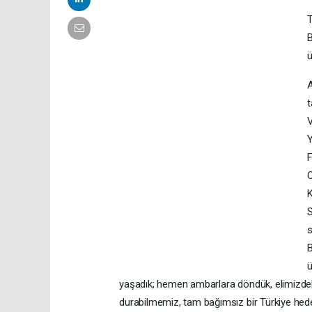
T
B
ü
A
t
V
Y
F
O
K
S
s
B
ü
yaşadık; hemen ambarlara döndük, elimizdeki
durabilmemiz, tam bağımsız bir Türkiye hede