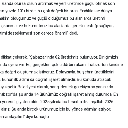
 alanda olursa olsun artırmak ve yerli üretimde güçlü olmak son
ın yüzde 10’u bizde, bu çok değerli bir oran. Fındıkta ise dünya
a, hakim olduğumuz ve güçlü olduğumuz bu alanlarda üretimi
kanımız ve hükümetimiz bu alanlarda gerekli desteği sağlıyor;
retimi desteklemesi son derece önemli” dedi.
 dikkat çekerek, “Şalpazarı’nda 82 üreticimiz bulunuyor. Birliğimizin
ında üyesi var. Bu, gerçekten çok ciddi bir rakam. Trabzon’un kendine
a değeri oluşturmak istiyoruz. Dolayısıyla, bu şehrin ürettiklerini
Bunun ilk adımı da coğrafi işaret almaktır. Bu konuda atılacak
üyükşehir Belediyesi olarak, hangi destek gerekiyorsa yanınızda
Trabzon’da şu anda 14 ürünümüz coğrafi işaret almış durumda. En
resel giysileri oldu. 2025 yılında bu tescili aldık. İnşallah 2026
te alırız. Şu anda birçok ürünümüz için bu yönde adımlar atılıyor;
i tamamlayalım” diye konuştu.