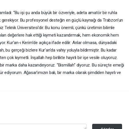
adı: “Bu işi şu anda büyük bir özveriyle, adeta amatör bir ruhla
k gerekiyor. Bu profesyonel desteğin en güçlü kaynağı da Trabzon’un
z Teknik Üniversitesi’dir. Bu konu önemli; çünkü üretimin bilimle
 olan değerlere hak ettiği kıymeti kazandırmak, hem ekonomik hem
. Kur’an-ı Kerim’de açıkça ifade edilir: Arılar olmasa, dünyadaki
ah, bu gerçeği bizlere Kur’an’da vahiy yoluyla bildirmiştir. Bu kadar
çok kıymetli. İnşallah hep birlikte hayırlı bir işe vesile oluyoruz.
bir marka daha kazandırıyoruz. “Bismillah” diyoruz. Bu süreçte emeği
 ediyorum. Ağasar’ımızın balı, bir marka olarak şimdiden hayırlı ve