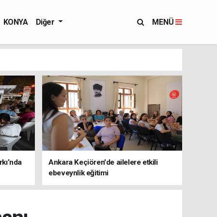
KONYA
Diğer
MENÜ
rkı’nda
Ankara Keçiören'de ailelere etkili
ebeveynlik eğitimi