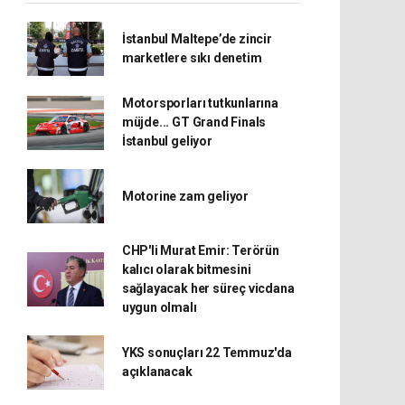
İstanbul Maltepe’de zincir
marketlere sıkı denetim
Motorsporları tutkunlarına
müjde... GT Grand Finals
İstanbul geliyor
Motorine zam geliyor
CHP'li Murat Emir: Terörün
kalıcı olarak bitmesini
sağlayacak her süreç vicdana
uygun olmalı
YKS sonuçları 22 Temmuz'da
açıklanacak