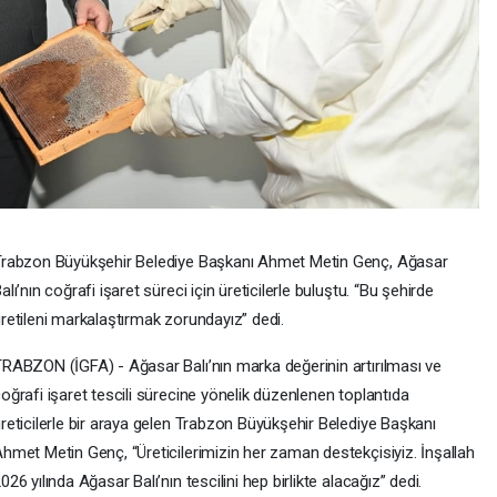
rabzon Büyükşehir Belediye Başkanı Ahmet Metin Genç, Ağasar
alı’nın coğrafi işaret süreci için üreticilerle buluştu. “Bu şehirde
retileni markalaştırmak zorundayız” dedi.
RABZON (İGFA) - Ağasar Balı’nın marka değerinin artırılması ve
oğrafi işaret tescili sürecine yönelik düzenlenen toplantıda
reticilerle bir araya gelen Trabzon Büyükşehir Belediye Başkanı
hmet Metin Genç, “Üreticilerimizin her zaman destekçisiyiz. İnşallah
026 yılında Ağasar Balı’nın tescilini hep birlikte alacağız” dedi.