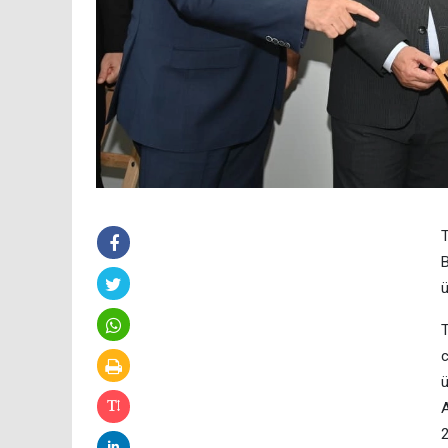
T
B
ü
T
c
ü
A
2