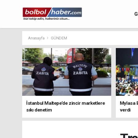
G
Anasayfa
GÜNDEM
İstanbul Maltepe’de zincir marketlere
Mylasa 
sıkı denetim
verdi