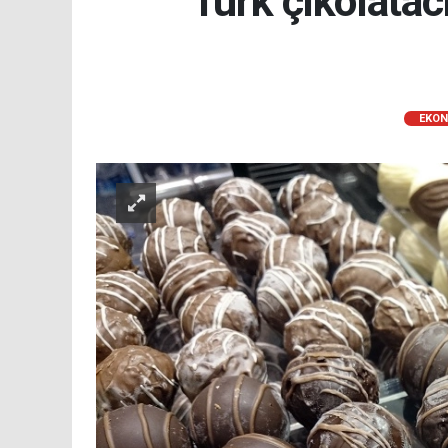
Türk çikolatacı
EKON