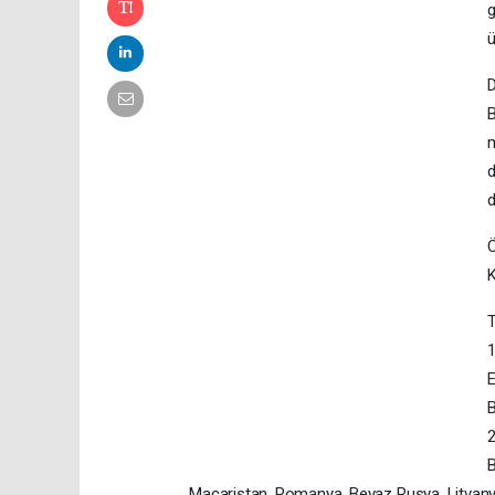
g
ü
D
B
m
d
d
T
1
E
B
2
B
Macaristan, Romanya, Beyaz Rusya, Litvanya