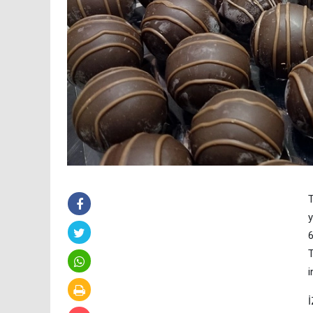
T
y
6
T
i
İ