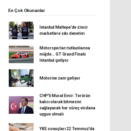
En Çok Okunanlar
İstanbul Maltepe’de zincir
marketlere sıkı denetim
Motorsporları tutkunlarına
müjde... GT Grand Finals
İstanbul geliyor
Motorine zam geliyor
CHP'li Murat Emir: Terörün
kalıcı olarak bitmesini
sağlayacak her süreç vicdana
uygun olmalı
YKS sonuçları 22 Temmuz'da