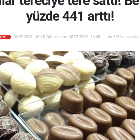
lar tereciye tere sattı! Be
yüzde 441 arttı!
06.07.2025 - 16:45, Güncelleme: 06.07.2025 - 16:45
2161+ kez oku
OMİ