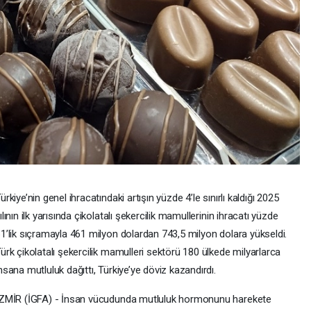
ürkiye’nin genel ihracatındaki artışın yüzde 4’le sınırlı kaldığı 2025
ılının ilk yarısında çikolatalı şekercilik mamullerinin ihracatı yüzde
1’lik sıçramayla 461 milyon dolardan 743,5 milyon dolara yükseldi.
ürk çikolatalı şekercilik mamulleri sektörü 180 ülkede milyarlarca
nsana mutluluk dağıttı, Türkiye’ye döviz kazandırdı.
ZMİR (İGFA) - İnsan vücudunda mutluluk hormonunu harekete