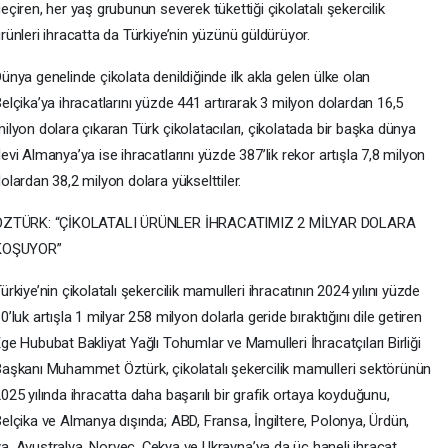
eçiren, her yaş grubunun severek tükettiği çikolatalı şekercilik
rünleri ihracatta da Türkiye’nin yüzünü güldürüyor.
ünya genelinde çikolata denildiğinde ilk akla gelen ülke olan
elçika’ya ihracatlarını yüzde 441 artırarak 3 milyon dolardan 16,5
ilyon dolara çıkaran Türk çikolatacıları, çikolatada bir başka dünya
evi Almanya’ya ise ihracatlarını yüzde 387’lik rekor artışla 7,8 milyon
olardan 38,2 milyon dolara yükselttiler.
ÖZTÜRK: “ÇİKOLATALI ÜRÜNLER İHRACATIMIZ 2 MİLYAR DOLARA
KOŞUYOR”
ürkiye’nin çikolatalı şekercilik mamulleri ihracatının 2024 yılını yüzde
0’luk artışla 1 milyar 258 milyon dolarla geride bıraktığını dile getiren
ge Hububat Bakliyat Yağlı Tohumlar ve Mamulleri İhracatçıları Birliği
aşkanı Muhammet Öztürk, çikolatalı şekercilik mamulleri sektörünün
025 yılında ihracatta daha başarılı bir grafik ortaya koyduğunu,
elçika ve Almanya dışında; ABD, Fransa, İngiltere, Polonya, Ürdün,
, Avustralya, Norveç, Çekya ve Ukrayna’ya da üç haneli ihracat