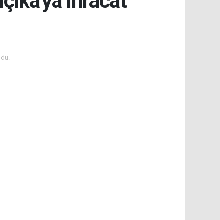
lçika'ya ihracat
ndu.