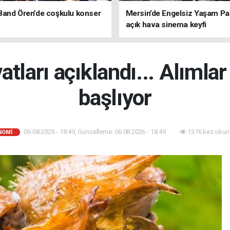
Band Ören’de coşkulu konser
Mersin’de Engelsiz Yaşam Pa
açık hava sinema keyfi
yatları açıklandı... Alımla
başlıyor
06.08.2026 - 18:49, Güncelleme: 06.08.2026 - 18:49
1376 kez okun
NOMİ