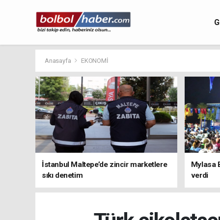
G
Anasayfa
EKONOMİ
İstanbul Maltepe’de zincir marketlere
Mylasa 
sıkı denetim
verdi