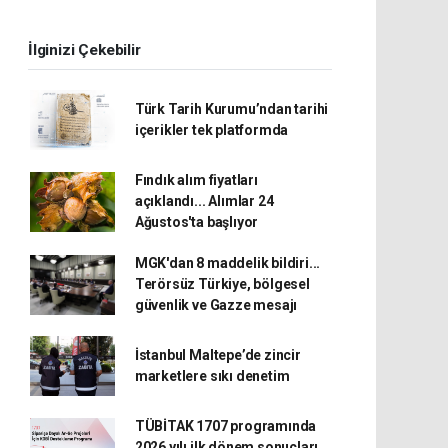
İlginizi Çekebilir
Türk Tarih Kurumu’ndan tarihi
içerikler tek platformda
Fındık alım fiyatları
açıklandı... Alımlar 24
Ağustos'ta başlıyor
MGK'dan 8 maddelik bildiri...
Terörsüz Türkiye, bölgesel
güvenlik ve Gazze mesajı
İstanbul Maltepe’de zincir
marketlere sıkı denetim
TÜBİTAK 1707 programında
2026 yılı ilk dönem sonuçları