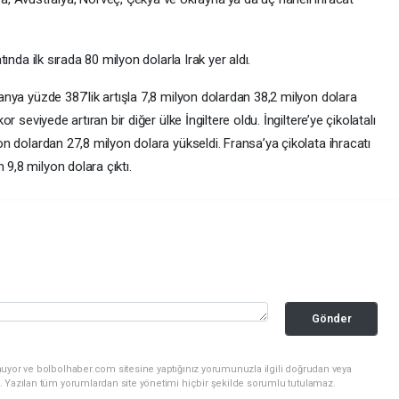
atında ilk sırada 80 milyon dolarla Irak yer aldı.
lmanya yüzde 387’lik artışla 7,8 milyon dolardan 38,2 milyon dolara
kor seviyede artıran bir diğer ülke İngiltere oldu. İngiltere’ye çikolatalı
lyon dolardan 27,8 milyon dolara yükseldi. Fransa’ya çikolata ihracatı
 9,8 milyon dolara çıktı.
Gönder
nuyor ve bolbolhaber.com sitesine yaptığınız yorumunuzla ilgili doğrudan veya
. Yazılan tüm yorumlardan site yönetimi hiçbir şekilde sorumlu tutulamaz.