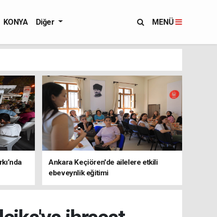
KONYA
Diğer
MENÜ
rkı’nda
Ankara Keçiören'de ailelere etkili
ebeveynlik eğitimi