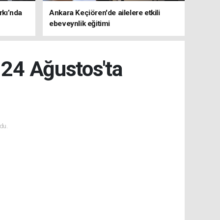
rkı’nda
Ankara Keçiören'de ailelere etkili
ebeveynlik eğitimi
r 24 Ağustos'ta
du.