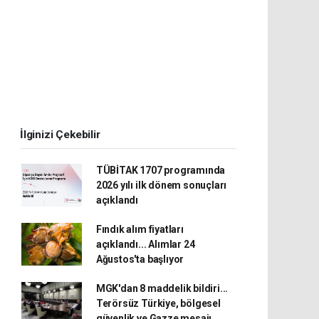
İlginizi Çekebilir
TÜBİTAK 1707 programında
2026 yılı ilk dönem sonuçları
açıklandı
Fındık alım fiyatları
açıklandı... Alımlar 24
Ağustos'ta başlıyor
MGK'dan 8 maddelik bildiri...
Terörsüz Türkiye, bölgesel
güvenlik ve Gazze mesajı