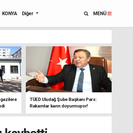
KONYA
Diğer
MENÜ
 gazilere
TÜED Uludağ Şube Başkanı Pars:
ndi
Rakamlar karın doyurmuyor!