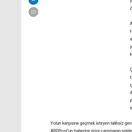
y
ö
A
H
s
y
k
Ç
t
ç
d
p
e
Yolun karşısına geçmek isteyen talihsiz ge
ABDPost'un haberine göre çarpmanın şiddetiy