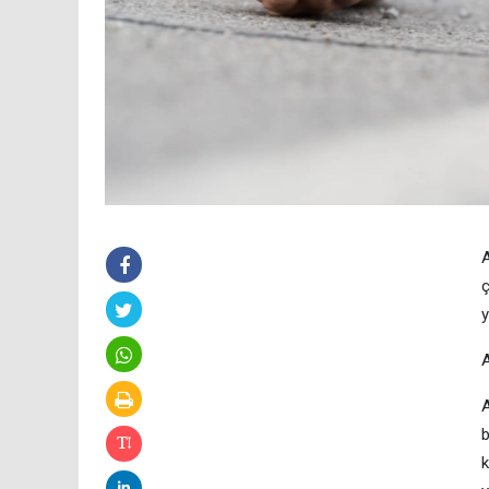
A
ç
y
A
b
k