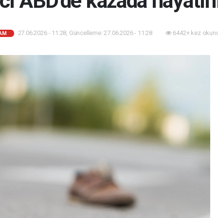
ci ABD'de kazada hayatını
27.06.2026 - 11:28, Güncelleme: 27.06.2026 - 11:28
6442+ kez okun
AM