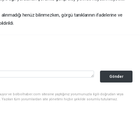
alınmadığı henüz bilinmezken, görgü tanıklarının ifadelerine ve
dirildi.
Gönder
nuyor ve bolbolhaber.com sitesine yaptığınız yorumunuzla ilgili doğrudan veya
. Yazılan tüm yorumlardan site yönetimi hiçbir şekilde sorumlu tutulamaz.