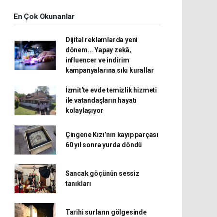
En Çok Okunanlar
Dijital reklamlarda yeni
dönem... Yapay zekâ,
influencer ve indirim
kampanyalarına sıkı kurallar
İzmit'te evde temizlik hizmeti
ile vatandaşların hayatı
kolaylaşıyor
Çingene Kızı’nın kayıp parçası
60 yıl sonra yurda döndü
Sancak göçünün sessiz
tanıkları
Tarihi surların gölgesinde