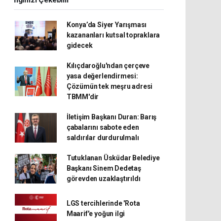
İlginizi Çekebilir
Konya’da Siyer Yarışması
kazananları kutsal topraklara
gidecek
Kılıçdaroğlu'ndan çerçeve
yasa değerlendirmesi:
Çözümün tek meşru adresi
TBMM'dir
İletişim Başkanı Duran: Barış
çabalarını sabote eden
saldırılar durdurulmalı
Tutuklanan Üsküdar Belediye
Başkanı Sinem Dedetaş
görevden uzaklaştırıldı
LGS tercihlerinde 'Rota
Maarif'e yoğun ilgi