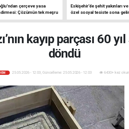
oğlu'ndan çerçeve yasa
Eskişehir’de şehit yakınları ve
ndirmesi: Çözümün tek meşru
özel sosyal tesiste sona geli
TBMM'dir
ı’nın kayıp parçası 60 yıl
döndü
25.05.2026 - 12:03, Güncelleme: 25.05.2026 - 12:03
6430+ kez okun
DEM