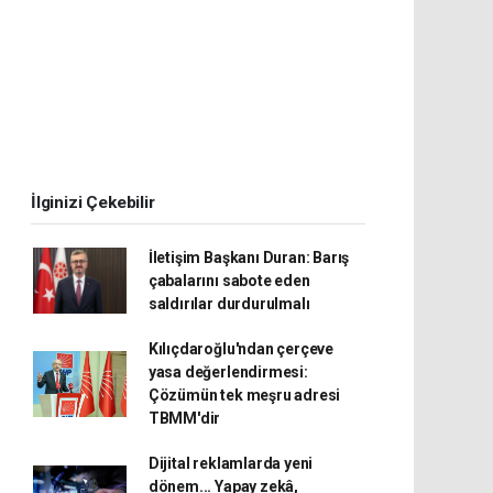
İlginizi Çekebilir
İletişim Başkanı Duran: Barış
çabalarını sabote eden
saldırılar durdurulmalı
Kılıçdaroğlu'ndan çerçeve
yasa değerlendirmesi:
Çözümün tek meşru adresi
TBMM'dir
Dijital reklamlarda yeni
dönem... Yapay zekâ,