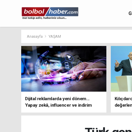
G
Anasayfa
YAŞAM
Dijital reklamlarda yeni dönem...
Kılıçdar
Yapay zekâ, influencer ve indirim
değerle
kampanyalarına sıkı kurallar
adresi 