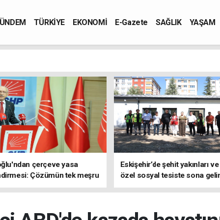
ÜNDEM
TÜRKİYE
EKONOMİ
E-Gazete
SAĞLIK
YAŞAM
oğlu'ndan çerçeve yasa
Eskişehir’de şehit yakınları ve
ndirmesi: Çözümün tek meşru
özel sosyal tesiste sona geli
TBMM'dir