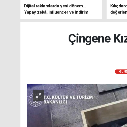
Dijital reklamlarda yeni dönem...
Kılıçdar
Yapay zekâ, influencer ve indirim
değerle
kampanyalarına sıkı kurallar
adresi 
Çingene Kız
GÜN