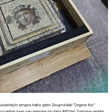
aziantep’in simgesi haline gelen Zeugma’daki “Çingene Kızı”
ozaiğinin kayıp parçalarından biri daha ABD’den Türkiye’ye getirildi.