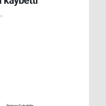
 kaybetti
du.