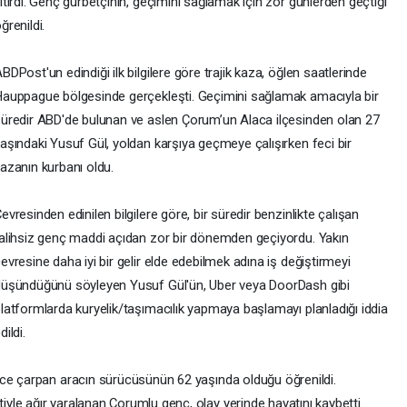
itirdi. Genç gurbetçinin, geçimini sağlamak için zor günlerden geçtiği
ğrenildi.
BDPost'un edindiği ilk bilgilere göre trajik kaza, öğlen saatlerinde
auppague bölgesinde gerçekleşti. Geçimini sağlamak amacıyla bir
üredir ABD'de bulunan ve aslen Çorum’un Alaca ilçesinden olan 27
aşındaki Yusuf Gül, yoldan karşıya geçmeye çalışırken feci bir
azanın kurbanı oldu.
evresinden edinilen bilgilere göre, bir süredir benzinlikte çalışan
alihsiz genç maddi açıdan zor bir dönemden geçiyordu. Yakın
evresine daha iyi bir gelir elde edebilmek adına iş değiştirmeyi
üşündüğünü söyleyen Yusuf Gül'ün, Uber veya DoorDash gibi
latformlarda kuryelik/taşımacılık yapmaya başlamayı planladığı iddia
dildi.
nce çarpan aracın sürücüsünün 62 yaşında olduğu öğrenildi.
le ağır yaralanan Çorumlu genç, olay yerinde hayatını kaybetti.