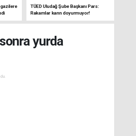
 gazilere
TÜED Uludağ Şube Başkanı Pars:
ndi
Rakamlar karın doyurmuyor!
 sonra yurda
du.