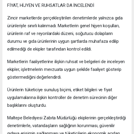
FİYAT, HİJYEN VE RUHSATLAR DA İNCELENDİ
Zincir marketlerde gerçekleştirilen denetimlerde yalnızca gıda
ürünleriyle sınırlı kalınmadı. Marketlerin genel hijyen koşulları,
ürünlerin raf ve reyonlardaki düzeni, soğutucu dolapların
durumu ve gıda ürünlerinin uygun şartlarda muhafaza edilip
edilmediği de ekipler tarafından kontrol edildi.
Marketlerin faaliyetlerine ilişkin ruhsat ve belgeleri de inceleyen
ekipler, işletmelerin mevzuata uygun şekilde faaliyet gösterip
göstermediğini değerlendirdi.
Ürünlerin tüketiciye sunuluş biçimi, etiket bilgileri ve fiyat
uygulamalarına ilişkin kontroller de denetim sürecinin diğer
başlıklarını oluşturdu.
Maltepe Belediyesi Zabıta Müdürlüğü ekiplerinin gerçekleştirdiği
denetimlerle, vatandaşların sağlığının korunması, güvenilir
gıdaya erişimin sağlanması ve tüketicilerin ekonomik açıdan