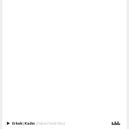
Erkek
|
Kadın
(Haberi Sesli Oku)