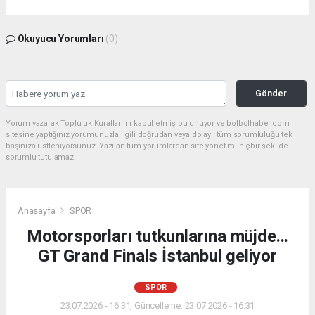
Okuyucu Yorumları
(0)
Gönder
Yorum yazarak Topluluk Kuralları’nı kabul etmiş bulunuyor ve bolbolhaber.com
sitesine yaptığınız yorumunuzla ilgili doğrudan veya dolaylı tüm sorumluluğu tek
başınıza üstleniyorsunuz. Yazılan tüm yorumlardan site yönetimi hiçbir şekilde
sorumlu tutulamaz.
Anasayfa
SPOR
Motorsporları tutkunlarına müjde...
GT Grand Finals İstanbul geliyor
SPOR
23.07.2026 - 16:31, Güncelleme: 23.07.2026 - 16:31