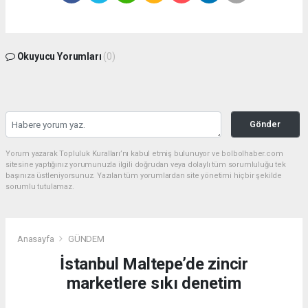
Okuyucu Yorumları
(0)
Gönder
Yorum yazarak Topluluk Kuralları’nı kabul etmiş bulunuyor ve bolbolhaber.com
sitesine yaptığınız yorumunuzla ilgili doğrudan veya dolaylı tüm sorumluluğu tek
başınıza üstleniyorsunuz. Yazılan tüm yorumlardan site yönetimi hiçbir şekilde
sorumlu tutulamaz.
Anasayfa
GÜNDEM
İstanbul Maltepe’de zincir
marketlere sıkı denetim