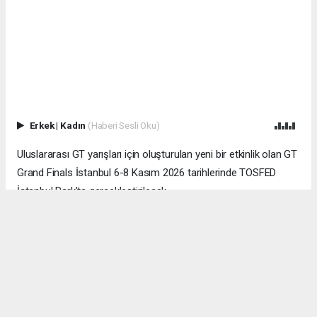
Erkek
|
Kadın
(Haberi Sesli Oku)
Uluslararası GT yarışları için oluşturulan yeni bir etkinlik olan GT
Grand Finals İstanbul 6-8 Kasım 2026 tarihlerinde TOSFED
İstanbul Park’ta gerçekleştirilecek.
İSTANBUL (İGFA) - Gulf 12 Hours organizatörü Driving Force
Events tarafından düzenlenecek GT Grand Finals İstanbul, 20
yıl aradan sonra GT sınıfı araçların mücadelesini Türk
sporseverler ile buluşturacak.
Sprint formatındaki organizasyon, 06 Kasım Cuma günü