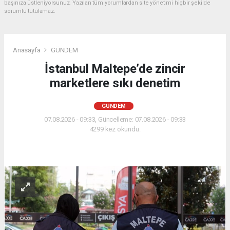
başınıza üstleniyorsunuz. Yazılan tüm yorumlardan site yönetimi hiçbir şekilde
sorumlu tutulamaz.
Anasayfa
GÜNDEM
İstanbul Maltepe’de zincir
marketlere sıkı denetim
GÜNDEM
07.08.2026 - 09:33, Güncelleme: 07.08.2026 - 09:33
4299 kez okundu.