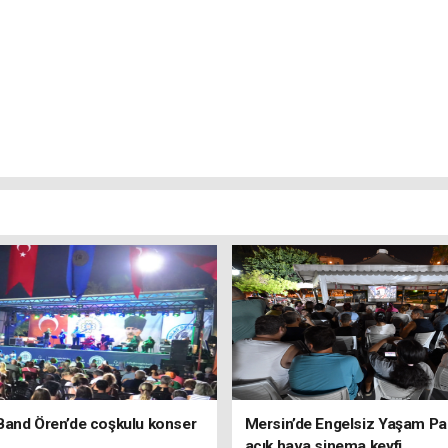
Band Ören’de coşkulu konser
Mersin’de Engelsiz Yaşam Pa
açık hava sinema keyfi