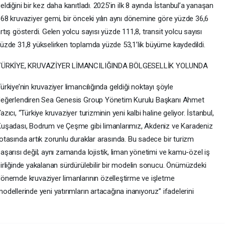
eldiğini bir kez daha kanıtladı. 2025’in ilk 8 ayında İstanbul’a yanaşan
68 kruvaziyer gemi, bir önceki yılın aynı dönemine göre yüzde 36,6
rtış gösterdi. Gelen yolcu sayısı yüzde 111,8, transit yolcu sayısı
üzde 31,8 yükselirken toplamda yüzde 53,1’lik büyüme kaydedildi.
TÜRKİYE, KRUVAZİYER LİMANCILIĞINDA BÖLGESELLİK YOLUNDA
ürkiye’nin kruvaziyer limancılığında geldiği noktayı şöyle
eğerlendiren Sea Genesis Group Yönetim Kurulu Başkanı Ahmet
azıcı, “Türkiye kruvaziyer turizminin yeni kalbi haline geliyor. İstanbul,
uşadası, Bodrum ve Çeşme gibi limanlarımız, Akdeniz ve Karadeniz
otasında artık zorunlu duraklar arasında. Bu sadece bir turizm
aşarısı değil; aynı zamanda lojistik, liman yönetimi ve kamu-özel iş
irliğinde yakalanan sürdürülebilir bir modelin sonucu. Önümüzdeki
önemde kruvaziyer limanlarının özelleştirme ve işletme
odellerinde yeni yatırımların artacağına inanıyoruz” ifadelerini