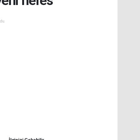
yeni nefes
du.