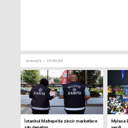
Anasayfa
EKONOMİ
İstanbul Maltepe’de zincir marketlere
Mylasa 
sıkı denetim
verdi