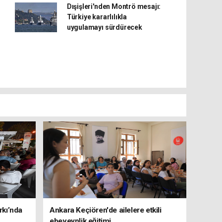
Dışişleri'nden Montrö mesajı:
Türkiye kararlılıkla
uygulamayı sürdürecek
rkı’nda
Ankara Keçiören'de ailelere etkili
ebeveynlik eğitimi