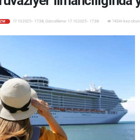
ruvaziyer limancılığında 
17.10.2025 - 17:38, Güncelleme: 17.10.2025 - 17:38
7454+ kez okun
İZM