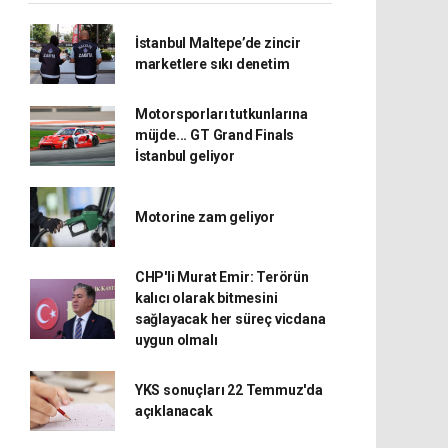
İstanbul Maltepe’de zincir
marketlere sıkı denetim
Motorsporları tutkunlarına
müjde... GT Grand Finals
İstanbul geliyor
Motorine zam geliyor
CHP'li Murat Emir: Terörün
kalıcı olarak bitmesini
sağlayacak her süreç vicdana
uygun olmalı
YKS sonuçları 22 Temmuz'da
açıklanacak