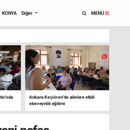
KONYA
Diğer
MENÜ
rkı’nda
Ankara Keçiören'de ailelere etkili
ebeveynlik eğitimi