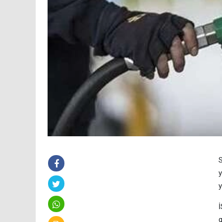
S
y
y
İ
g