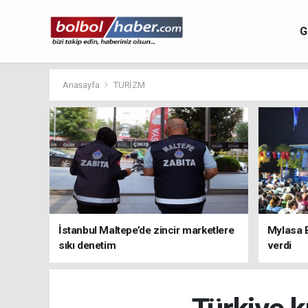
G
Anasayfa
TURİZM
İstanbul Maltepe’de zincir marketlere
Mylasa 
sıkı denetim
verdi