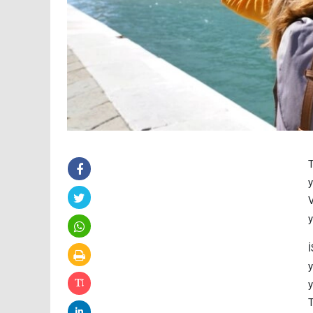
T
y
V
y
İ
y
y
T