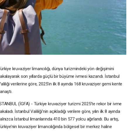
ürkiye kruvaziyer limancılığı, dünya turizmindeki yön değişimini
akalayarak son yıllarda güçlü bir büyüme ivmesi kazandı. İstanbul
aliliği verilerine göre, 2025’in ilk 8 ayında 168 kruvaziyer gemi kente
anaştı.
STANBUL (İGFA) - Türkiye kruvaziyer turizmi 2025’te rekor bir ivme
akaladı. İstanbul Valiliği’nin açıkladığı verilere göre, yılın ilk 8 ayında
alnızca İstanbul limanlarında 410 bin 577 yolcu ağırlandı. Bu artış,
ürkiye’nin kruvaziyer limancılığında bölgesel bir merkez haline