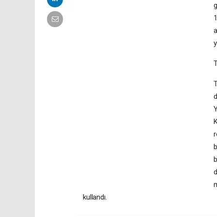
g
1
a
y
T
d
Y
K
r
b
b
d
m
kullandı.