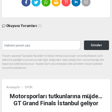
Okuyucu Yorumları
(0)
Gönder
Yorum yazarak Topluluk Kuralları’nı kabul etmiş bulunuyor ve bolbolhaber.com
sitesine yaptığınız yorumunuzla ilgili doğrudan veya dolaylı tüm sorumluluğu tek
başınıza üstleniyorsunuz. Yazılan tüm yorumlardan site yönetimi hiçbir şekilde
sorumlu tutulamaz.
Anasayfa
SPOR
Motorsporları tutkunlarına müjde...
GT Grand Finals İstanbul geliyor