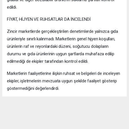
edildi.
FİYAT, HİJYEN VE RUHSATLAR DA İNCELENDİ
Zincir marketlerde gerçekleştirilen denetimlerde yalnızca gıda
ürünleriyle sınırlı kalınmadı. Marketlerin genel hijyen koşulları,
ürünlerin raf ve reyonlardaki düzeni, soğutucu dolapların
durumu ve gıda ürünlerinin uygun şartlarda muhafaza edilip
edilmediği de ekipler tarafından kontrol edildi.
Marketlerin faaliyetlerine ilişkin ruhsat ve belgeleri de inceleyen
ekipler, işletmelerin mevzuata uygun şekilde faaliyet gösterip
göstermediğini değerlendirdi.
Ürünlerin tüketiciye sunuluş biçimi, etiket bilgileri ve fiyat
uygulamalarına ilişkin kontroller de denetim sürecinin diğer
başlıklarını oluşturdu.
Maltepe Belediyesi Zabıta Müdürlüğü ekiplerinin gerçekleştirdiği