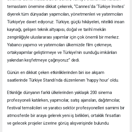
temasların önemine dikkat çekerek, “Cannes’da ‘Türkiye Invites’
diyerek tüm dünyadan yapımcıları, yönetmenleri ve yatırımcıları
Türkiye’ye davet ediyoruz. Türkiye; güçlü hikâyeleri, nitelikli insan
kaynağı, gelişen teknik altyapısı, doğal ve tarihî mekân
zenginliğiyle uluslararası yapımlar için çok önemli bir merkez.
Yabancı yapımcı ve yatırımcıları ülkemizde film çekmeye,
ortakyapımlar geliştirmeye ve Türkiye’nin sunduğu imkânları
yakından keşfetmeye çağırıyoruz” dedi.
Günün en dikkat çeken etkinliklerinden biri ise akşam
saatlerinde Türkiye Standı’nda düzenlenen 'happy hour' oldu.
Etkinliğe dünyanın farklı ülkelerinden yaklaşık 200 sinema
profesyoneli katılırken, yapımcılar, satış ajansları, dağıtımcılar,
festival temsilcileri ve yaratıcı sektör profesyonelleri samimi bir
atmosferde bir araya gelerek yeni iş birlikleri, ortaklık fırsatları
ve gelecek projeler üzerine görüş alışverişinde bulundu.