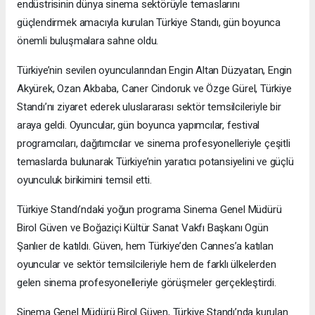
endüstrisinin dünya sinema sektörüyle temaslarını
güçlendirmek amacıyla kurulan Türkiye Standı, gün boyunca
önemli buluşmalara sahne oldu.
Türkiye’nin sevilen oyuncularından Engin Altan Düzyatan, Engin
Akyürek, Ozan Akbaba, Caner Cindoruk ve Özge Gürel, Türkiye
Standı’nı ziyaret ederek uluslararası sektör temsilcileriyle bir
araya geldi. Oyuncular, gün boyunca yapımcılar, festival
programcıları, dağıtımcılar ve sinema profesyonelleriyle çeşitli
temaslarda bulunarak Türkiye’nin yaratıcı potansiyelini ve güçlü
oyunculuk birikimini temsil etti.
Türkiye Standı’ndaki yoğun programa Sinema Genel Müdürü
Birol Güven ve Boğaziçi Kültür Sanat Vakfı Başkanı Ogün
Şanlıer de katıldı. Güven, hem Türkiye’den Cannes’a katılan
oyuncular ve sektör temsilcileriyle hem de farklı ülkelerden
gelen sinema profesyonelleriyle görüşmeler gerçekleştirdi.
Sinema Genel Müdürü Birol Güven, Türkiye Standı’nda kurulan