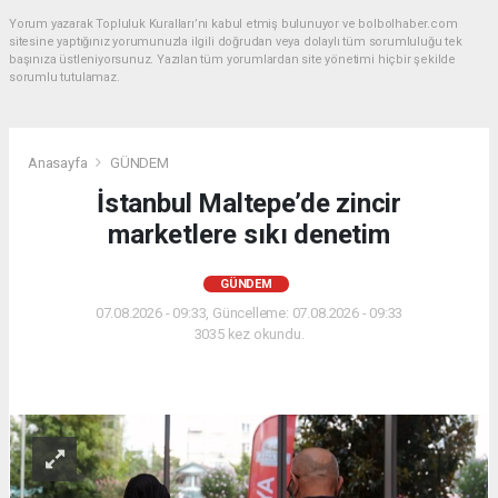
Yorum yazarak Topluluk Kuralları’nı kabul etmiş bulunuyor ve bolbolhaber.com
sitesine yaptığınız yorumunuzla ilgili doğrudan veya dolaylı tüm sorumluluğu tek
başınıza üstleniyorsunuz. Yazılan tüm yorumlardan site yönetimi hiçbir şekilde
sorumlu tutulamaz.
Anasayfa
GÜNDEM
İstanbul Maltepe’de zincir
marketlere sıkı denetim
GÜNDEM
07.08.2026 - 09:33, Güncelleme: 07.08.2026 - 09:33
3035 kez okundu.