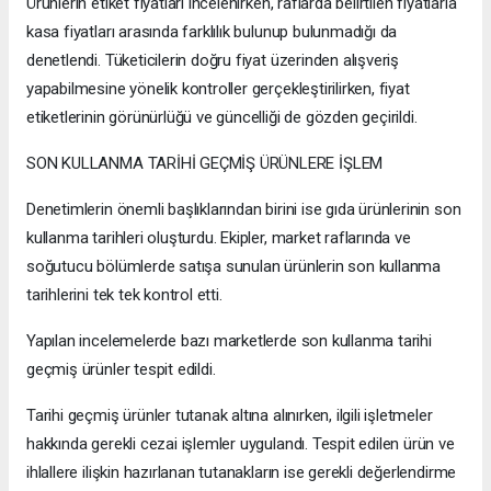
Ürünlerin etiket fiyatları incelenirken, raflarda belirtilen fiyatlarla
kasa fiyatları arasında farklılık bulunup bulunmadığı da
denetlendi. Tüketicilerin doğru fiyat üzerinden alışveriş
yapabilmesine yönelik kontroller gerçekleştirilirken, fiyat
etiketlerinin görünürlüğü ve güncelliği de gözden geçirildi.
SON KULLANMA TARİHİ GEÇMİŞ ÜRÜNLERE İŞLEM
Denetimlerin önemli başlıklarından birini ise gıda ürünlerinin son
kullanma tarihleri oluşturdu. Ekipler, market raflarında ve
soğutucu bölümlerde satışa sunulan ürünlerin son kullanma
tarihlerini tek tek kontrol etti.
Yapılan incelemelerde bazı marketlerde son kullanma tarihi
geçmiş ürünler tespit edildi.
Tarihi geçmiş ürünler tutanak altına alınırken, ilgili işletmeler
hakkında gerekli cezai işlemler uygulandı. Tespit edilen ürün ve
ihlallere ilişkin hazırlanan tutanakların ise gerekli değerlendirme