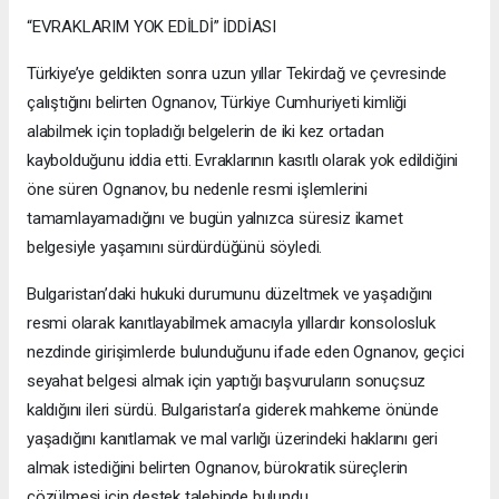
“EVRAKLARIM YOK EDİLDİ” İDDİASI
Türkiye’ye geldikten sonra uzun yıllar Tekirdağ ve çevresinde
çalıştığını belirten Ognanov, Türkiye Cumhuriyeti kimliği
alabilmek için topladığı belgelerin de iki kez ortadan
kaybolduğunu iddia etti. Evraklarının kasıtlı olarak yok edildiğini
öne süren Ognanov, bu nedenle resmi işlemlerini
tamamlayamadığını ve bugün yalnızca süresiz ikamet
belgesiyle yaşamını sürdürdüğünü söyledi.
Bulgaristan’daki hukuki durumunu düzeltmek ve yaşadığını
resmi olarak kanıtlayabilmek amacıyla yıllardır konsolosluk
nezdinde girişimlerde bulunduğunu ifade eden Ognanov, geçici
seyahat belgesi almak için yaptığı başvuruların sonuçsuz
kaldığını ileri sürdü. Bulgaristan’a giderek mahkeme önünde
yaşadığını kanıtlamak ve mal varlığı üzerindeki haklarını geri
almak istediğini belirten Ognanov, bürokratik süreçlerin
çözülmesi için destek talebinde bulundu.