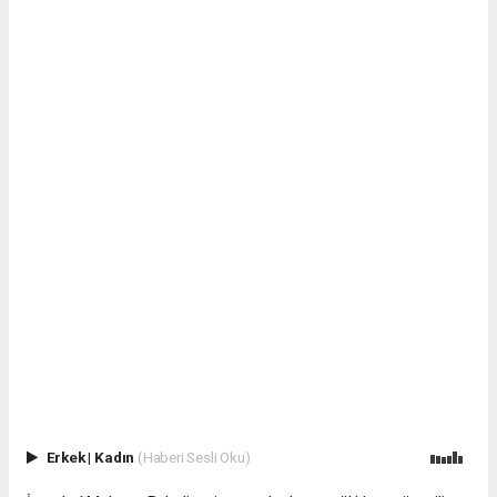
Erkek
|
Kadın
(Haberi Sesli Oku)