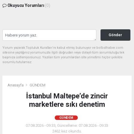
Okuyucu Yorumları
(0)
Gönder
Yorum yazarak Topluluk Kuralları’nı kabul etmiş bulunuyor ve bolbolhaber.com
sitesine yaptığınız yorumunuzla ilgili doğrudan veya dolaylı tüm sorumluluğu tek
başınıza üstleniyorsunuz. Yazılan tüm yorumlardan site yönetimi hiçbir şekilde
sorumlu tutulamaz.
Anasayfa
GÜNDEM
İstanbul Maltepe’de zincir
marketlere sıkı denetim
GÜNDEM
07.08.2026 - 09:33, Güncelleme: 07.08.2026 - 09:33
2462 kez okundu.