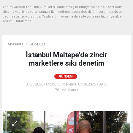
Yorum yazarak Topluluk Kuralları’nı kabul etmiş bulunuyor ve bolbolhaber.com
sitesine yaptığınız yorumunuzla ilgili doğrudan veya dolaylı tüm sorumluluğu tek
başınıza üstleniyorsunuz. Yazılan tüm yorumlardan site yönetimi hiçbir şekilde
sorumlu tutulamaz.
Anasayfa
GÜNDEM
İstanbul Maltepe’de zincir
marketlere sıkı denetim
GÜNDEM
07.08.2026 - 09:33, Güncelleme: 07.08.2026 - 09:33
176 kez okundu.