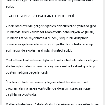
gıdalar ile diğer bozulabilir ürünlerin saklama şartları kontrol
edildi.
FİYAT, HİJYEN VE RUHSATLAR DA İNCELENDİ
Zincir marketlerde gerçekleştirilen denetimlerde yalnızca gıda
ürünleriyle sınırlı kalınmadı. Marketlerin genel hijyen koşulları,
ürünlerin raf ve reyonlardaki düzeni, soğutucu dolapların
durumu ve gıda ürünlerinin uygun şartlarda muhafaza edilip
edilmediği de ekipler tarafından kontrol edildi.
Marketlerin faaliyetlerine ilişkin ruhsat ve belgeleri de inceleyen
ekipler, işletmelerin mevzuata uygun şekilde faaliyet gösterip
göstermediğini değerlendirdi.
Ürünlerin tüketiciye sunuluş biçimi, etiket bilgileri ve fiyat
uygulamalarına ilişkin kontroller de denetim sürecinin diğer
başlıklarını oluşturdu.
Maltepe Belediyesi Zabıta Müdürlüğü ekiplerinin gerçekleştirdiği