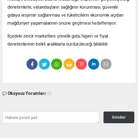
denetimlerle, vatandaşların sağlığının korunması, güvenilir
gıdaya erişimin sağlanması ve tüketicilerin ekonomik açıdan
mağduriyet yaşamalarının önüne geçilmesi hedefleniyor.
İlçedeki zincir marketlere yönelik gıda, hijyen ve fiyat
denetimlerinin belirli aralıklarla sürdürüleceği bildirildi.
Okuyucu Yorumları
(0)
Gönder
Yorum yazarak Topluluk Kuralları’nı kabul etmiş bulunuyor ve bolbolhaber.com
sitesine yaptığınız yorumunuzla ilgili doğrudan veya dolaylı tüm sorumluluğu tek