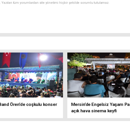
. Yazılan tüm yorumlardan site yönetimi hiçbir şekilde sorumlu tutulamaz.
Band Ören’de coşkulu konser
Mersin’de Engelsiz Yaşam Pa
açık hava sinema keyfi