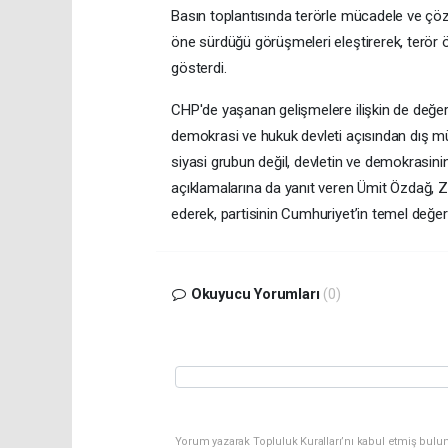
Basın toplantısında terörle mücadele ve çö
öne sürdüğü görüşmeleri eleştirerek, terör ö
gösterdi.
CHP'de yaşanan gelişmelere ilişkin de değer
demokrasi ve hukuk devleti açısından dış m
siyasi grubun değil, devletin ve demokrasin
açıklamalarına da yanıt veren Ümit Özdağ, Za
ederek, partisinin Cumhuriyet’in temel değe
Okuyucu Yorumları
(0)
Yorum yazarak Topluluk Kuralları’nı kabul etmiş bulu