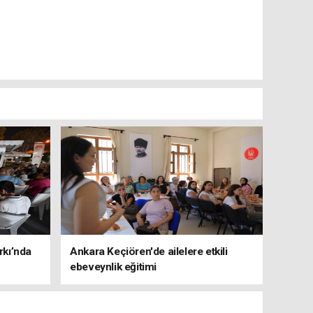
rkı’nda
Ankara Keçiören'de ailelere etkili
ebeveynlik eğitimi