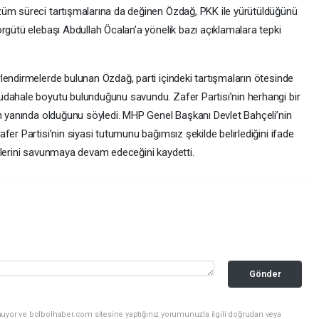
züm süreci tartışmalarına da değinen Özdağ, PKK ile yürütüldüğünü
rgütü elebaşı Abdullah Öcalan’a yönelik bazı açıklamalara tepki
lendirmelerde bulunan Özdağ, parti içindeki tartışmaların ötesinde
üdahale boyutu bulunduğunu savundu. Zafer Partisi’nin herhangi bir
in yanında olduğunu söyledi. MHP Genel Başkanı Devlet Bahçeli’nin
fer Partisi’nin siyasi tutumunu bağımsız şekilde belirlediğini ifade
rlerini savunmaya devam edeceğini kaydetti.
Gönder
nuyor ve bolbolhaber.com sitesine yaptığınız yorumunuzla ilgili doğrudan veya