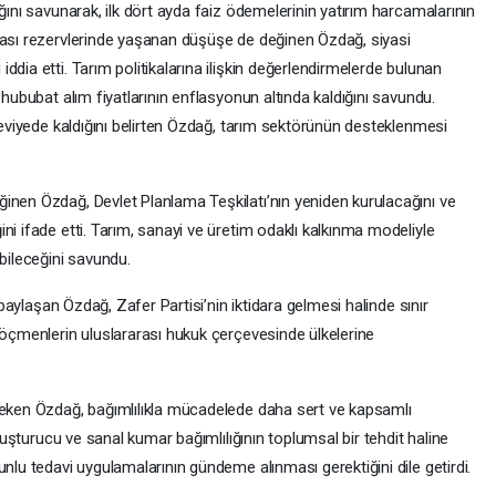
ğını savunarak, ilk dört ayda faiz ödemelerinin yatırım harcamalarının
kası rezervlerinde yaşanan düşüşe de değinen Özdağ, siyasi
dia etti. Tarım politikalarına ilişkin değerlendirmelerde bulunan
 hububat alım fiyatlarının enflasyonun altında kaldığını savundu.
 seviyede kaldığını belirten Özdağ, tarım sektörünün desteklenmesi
inen Özdağ, Devlet Planlama Teşkilatı’nın yeniden kurulacağını ve
ni ifade etti. Tarım, sanayi ve üretim odaklı kalkınma modeliyle
ebileceğini savundu.
e paylaşan Özdağ, Zafer Partisi’nin iktidara gelmesi halinde sınır
göçmenlerin uluslararası hukuk çerçevesinde ülkelerine
çeken Özdağ, bağımlılıkla mücadelede daha sert ve kapsamlı
Uyuşturucu ve sanal kumar bağımlılığının toplumsal bir tehdit haline
unlu tedavi uygulamalarının gündeme alınması gerektiğini dile getirdi.