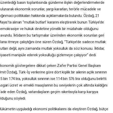
üzenlediği basın toplantısında gündeme ilişkin değerlendirmelerde
ulunarak ekonomik sorunlar, yargı kararları, terörle mücadele ve
ığınmacı politikaları hakkında açıklamalarda bulundu. Özdağ, 21
ayıs’ta alınan “mutlak butlan” kararını eleştirerek bunun Türkiye’de
emokrasiye ve hukuk devletine yönelik bir müdahale olduğunu
avundu. İktidarın bu tartışmalar üzerinden ekonomik sorunları geri
lana itmeye çalıştığını öne süren Özdağ, “Türkiye’de sadece mutlak
utlan değil, aynı zamanda mutlak yoksulluk da söz konusu. İktidar,
iyaseti manipüle ederek yoksulluğu gizlemeye çalışıyor” dedi.
konomik göstergelere dikkat çeken Zafer Partisi Genel Başkanı
mit Özdağ, Türk-İş verilerine göre dört kişilik bir ailenin açlık sınırının
5 bin 174 lira, yoksulluk sınırının ise 114 bin 576 lira olduğunu belirtti.
sgari ücret ve emekli maaşlarının bu seviyelerin çok altında kaldığını
fade eden Özdağ, vatandaşların geçim sıkıntısıyla karşı karşıya
lduğunu söyledi.
ükümetin uyguladığı ekonomi politikalarını da eleştiren Özdağ, bütçe