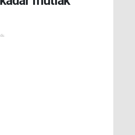
 kadar mutlak
du.