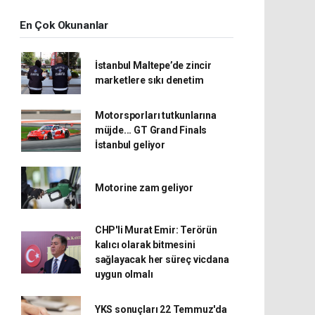
En Çok Okunanlar
İstanbul Maltepe’de zincir
marketlere sıkı denetim
Motorsporları tutkunlarına
müjde... GT Grand Finals
İstanbul geliyor
Motorine zam geliyor
CHP'li Murat Emir: Terörün
kalıcı olarak bitmesini
sağlayacak her süreç vicdana
uygun olmalı
YKS sonuçları 22 Temmuz'da