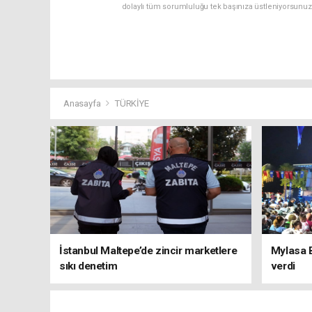
dolaylı tüm sorumluluğu tek başınıza üstleniyorsunuz
Anasayfa
TÜRKİYE
İstanbul Maltepe’de zincir marketlere
Mylasa 
sıkı denetim
verdi