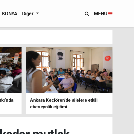
KONYA
Diğer
MENÜ
rkı’nda
Ankara Keçiören'de ailelere etkili
ebeveynlik eğitimi