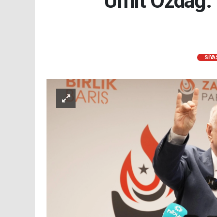
Ümit Özdağ: 
SİYA