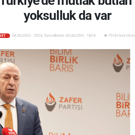
Türkiye’de mutlak butlan
yoksulluk da var
04.06.2026 - 18:24, Güncelleme: 04.06.2026 - 18:24
7916+ kez okun
SET