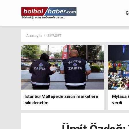
G
Anasayfa
SİYASET
İstanbul Maltepe’de zincir marketlere
Mylasa 
sıkı denetim
verdi