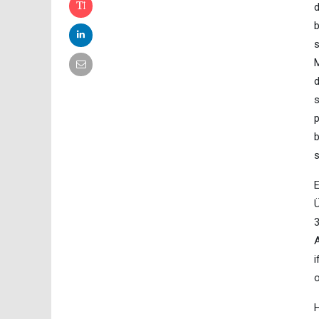
d
b
s
M
d
s
p
b
s
E
Ü
3
A
i
o
H