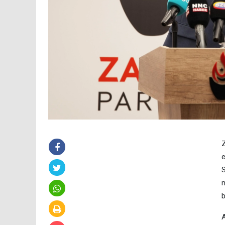
Z
e
S
m
b
A