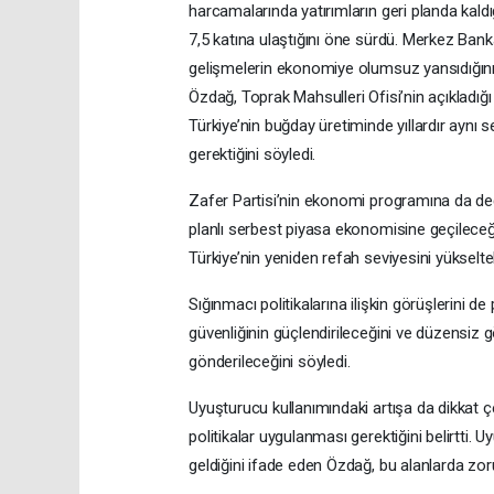
harcamalarında yatırımların geri planda kaldı
7,5 katına ulaştığını öne sürdü. Merkez Ban
gelişmelerin ekonomiye olumsuz yansıdığını id
Özdağ, Toprak Mahsulleri Ofisi’nin açıkladığı
Türkiye’nin buğday üretiminde yıllardır aynı
gerektiğini söyledi.
Zafer Partisi’nin ekonomi programına da değ
planlı serbest piyasa ekonomisine geçileceği
Türkiye’nin yeniden refah seviyesini yükselt
Sığınmacı politikalarına ilişkin görüşlerini d
güvenliğinin güçlendirileceğini ve düzensiz 
gönderileceğini söyledi.
Uyuşturucu kullanımındaki artışa da dikkat 
politikalar uygulanması gerektiğini belirtti. 
geldiğini ifade eden Özdağ, bu alanlarda zor