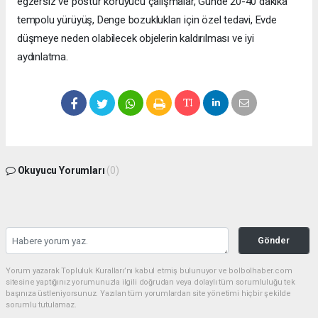
egzersiz ve postür koruyucu çalışmalar, Günde 20-40 dakika
tempolu yürüyüş, Denge bozuklukları için özel tedavi, Evde
düşmeye neden olabilecek objelerin kaldırılması ve iyi
aydınlatma.
Okuyucu Yorumları
(0)
Gönder
Yorum yazarak Topluluk Kuralları’nı kabul etmiş bulunuyor ve bolbolhaber.com
sitesine yaptığınız yorumunuzla ilgili doğrudan veya dolaylı tüm sorumluluğu tek
başınıza üstleniyorsunuz. Yazılan tüm yorumlardan site yönetimi hiçbir şekilde
sorumlu tutulamaz.