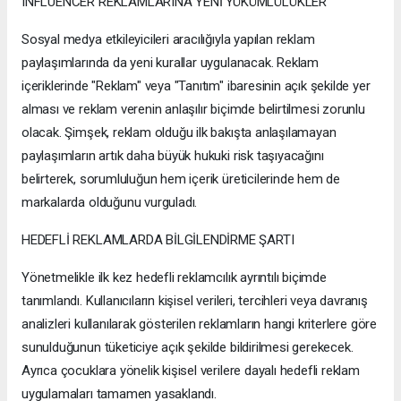
INFLUENCER REKLAMLARINA YENİ YÜKÜMLÜLÜKLER
Sosyal medya etkileyicileri aracılığıyla yapılan reklam
paylaşımlarında da yeni kurallar uygulanacak. Reklam
içeriklerinde "Reklam" veya "Tanıtım" ibaresinin açık şekilde yer
alması ve reklam verenin anlaşılır biçimde belirtilmesi zorunlu
olacak. Şimşek, reklam olduğu ilk bakışta anlaşılamayan
paylaşımların artık daha büyük hukuki risk taşıyacağını
belirterek, sorumluluğun hem içerik üreticilerinde hem de
markalarda olduğunu vurguladı.
HEDEFLİ REKLAMLARDA BİLGİLENDİRME ŞARTI
Yönetmelikle ilk kez hedefli reklamcılık ayrıntılı biçimde
tanımlandı. Kullanıcıların kişisel verileri, tercihleri veya davranış
analizleri kullanılarak gösterilen reklamların hangi kriterlere göre
sunulduğunun tüketiciye açık şekilde bildirilmesi gerekecek.
Ayrıca çocuklara yönelik kişisel verilere dayalı hedefli reklam
uygulamaları tamamen yasaklandı.