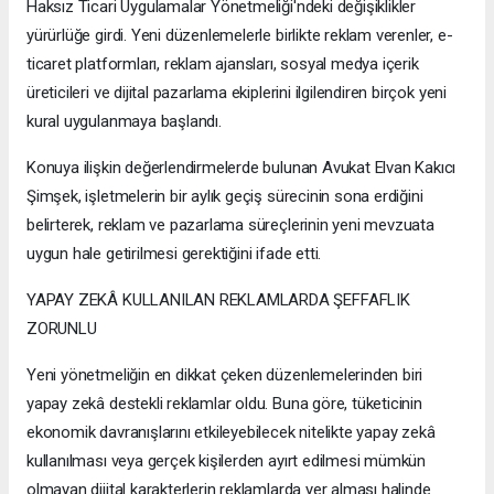
Haksız Ticari Uygulamalar Yönetmeliği'ndeki değişiklikler
yürürlüğe girdi. Yeni düzenlemelerle birlikte reklam verenler, e-
ticaret platformları, reklam ajansları, sosyal medya içerik
üreticileri ve dijital pazarlama ekiplerini ilgilendiren birçok yeni
kural uygulanmaya başlandı.
Konuya ilişkin değerlendirmelerde bulunan Avukat Elvan Kakıcı
Şimşek, işletmelerin bir aylık geçiş sürecinin sona erdiğini
belirterek, reklam ve pazarlama süreçlerinin yeni mevzuata
uygun hale getirilmesi gerektiğini ifade etti.
YAPAY ZEKÂ KULLANILAN REKLAMLARDA ŞEFFAFLIK
ZORUNLU
Yeni yönetmeliğin en dikkat çeken düzenlemelerinden biri
yapay zekâ destekli reklamlar oldu. Buna göre, tüketicinin
ekonomik davranışlarını etkileyebilecek nitelikte yapay zekâ
kullanılması veya gerçek kişilerden ayırt edilmesi mümkün
olmayan dijital karakterlerin reklamlarda yer alması halinde