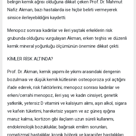
belirgin kemik ağrısı olduğuna dikkat çeken Prof. Dr. Mahmut
Nafiz Akman, bazı hastalarda ise hiçbir belirti vermeyerek
sinsice ilerleyebildiğini kaydetti.
Menopoz sonrası kadınlar ve ileri yaştaki erkeklerin risk
grubunda olduğunu vurgulayan Akman, erken teşhis ve düzenli
kemik mineral yoğunluğu ölçümünün önemine dikkat çekti.
KİMLER RİSK ALTINDA?
Prof. Dr. Akman, kemik yapımı ile yıkımı arasındaki dengenin
bozulması ve düşük kemik kütlesinin osteoporoza yol açtığını
ifade ederek, risk faktörlerini; menopoz sonrası kadınlar ve
erken/cerrahi menopoz, ileri yaş ve kadın cinsiyet, genetik
yatkınlık, yetersiz D vitamini ve kalsiyum alımı, aşırı alkol, sigara
ve kafein tüketimi, hareketsiz yaşam ve az güneş ışığına
maruz kalma, kortizon gibi ilaçların uzun süreli kullanımı,
endokrinolojik bozukluklar, bağırsak emilim sorunları,
romatizmal hastalıklar, kronik böbrek ve karaciğer hastalıkları