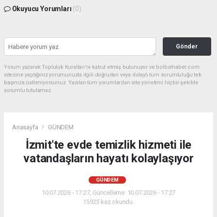
Okuyucu Yorumları
(0)
Gönder
Yorum yazarak Topluluk Kuralları’nı kabul etmiş bulunuyor ve bolbolhaber.com
sitesine yaptığınız yorumunuzla ilgili doğrudan veya dolaylı tüm sorumluluğu tek
başınıza üstleniyorsunuz. Yazılan tüm yorumlardan site yönetimi hiçbir şekilde
sorumlu tutulamaz.
Anasayfa
GÜNDEM
İzmit'te evde temizlik hizmeti ile
vatandaşların hayatı kolaylaşıyor
GÜNDEM
10.07.2026 - 17:27, Güncelleme: 10.07.2026 - 17:27
15925 kez okundu.