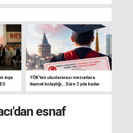
i inşa
YÖK'ten uluslararası mezunlara
MES
ikamet kolaylığı... Süre 2 yıla kadar
uzatılabilecek
cı'dan esnaf