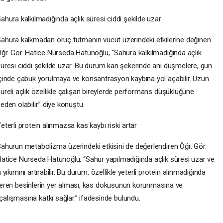
ahura kalkılmadığında açlık süresi ciddi şekilde uzar
ahura kalkmadan oruç tutmanın vücut üzerindeki etkilerine değinen
ğr. Gör. Hatice Nurseda Hatunoğlu, “Sahura kalkılmadığında açlık
üresi ciddi şekilde uzar. Bu durum kan şekerinde ani düşmelere, gün
çinde çabuk yorulmaya ve konsantrasyon kaybına yol açabilir. Uzun
üreli açlık özellikle çalışan bireylerde performans düşüklüğüne
eden olabilir.” diye konuştu.
eterli protein alınmazsa kas kaybı riski artar
ahurun metabolizma üzerindeki etkisini de değerlendiren Öğr. Gör.
atice Nurseda Hatunoğlu, “Sahur yapılmadığında açlık süresi uzar ve
 yıkımını artırabilir. Bu durum, özellikle yeterli protein alınmadığında
 içeren besinlerin yer alması, kas dokusunun korunmasına ve
lışmasına katkı sağlar.” ifadesinde bulundu.