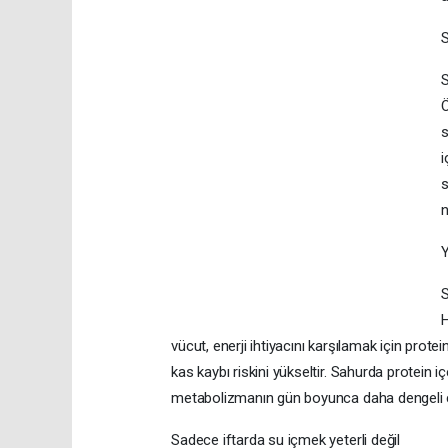
S
S
Ö
s
i
s
n
Y
S
H
vücut, enerji ihtiyacını karşılamak için protein
kas kaybı riskini yükseltir. Sahurda protein
metabolizmanın gün boyunca daha dengeli ça
Sadece iftarda su içmek yeterli değil