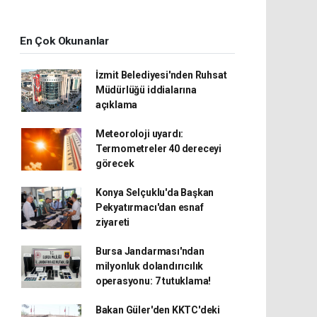
En Çok Okunanlar
İzmit Belediyesi'nden Ruhsat
Müdürlüğü iddialarına
açıklama
Meteoroloji uyardı:
Termometreler 40 dereceyi
görecek
Konya Selçuklu'da Başkan
Pekyatırmacı'dan esnaf
ziyareti
Bursa Jandarması'ndan
milyonluk dolandırıcılık
operasyonu: 7 tutuklama!
Bakan Güler'den KKTC'deki