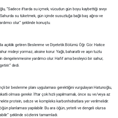
lu, “Sadece iftarda su içmek, vücudun gün boyu kaybettiği sıvıyı
 Sahurda su tüketmek, gün içinde susuzluğa bağlı baş ağrısı ve
ardımcı olur.” şeklinde konuştu.
 açıklık getiren Beslenme ve Diyetetik Bölümü Öğr. Gör. Hatice
ur mideyi yormaz, aksine korur. Yağlı, baharatlı ve aşırı tuzlu
in dengelenmesine yardımcı olur. Hafif ama besleyici bir sahur,
tirir.” dedi.
inçli bir beslenme planı uygulaması gerektiğini vurgulayan Hatunoğlu,
katli olması gerekir. İftar çok hızlı yapılmamalı, önce su ve/veya az
mekte protein, sebze ve kompleks karbonhidratlara yer verilmelidir.
öğün planlaması yapılabilir. Bu ara öğün, yeterli ve dengeli olursa
bilir.” şeklinde sözlerini tamamladı.