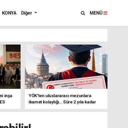
KONYA
Diğer
MENÜ
i inşa
YÖK'ten uluslararası mezunlara
MES
ikamet kolaylığı... Süre 2 yıla kadar
uzatılabilecek