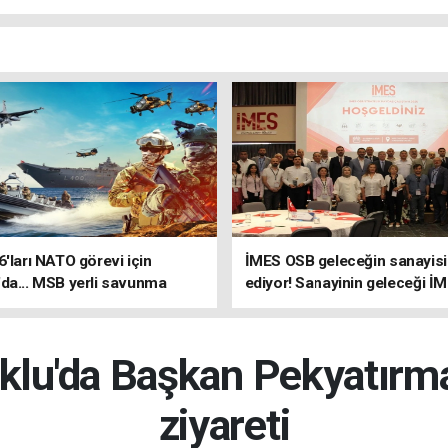
6'ları NATO görevi için
İMES OSB geleceğin sanayisin
da... MSB yerli savunma
ediyor! Sanayinin geleceği İ
riyle güçleniyor
OSB'de konuşuldu
klu'da Başkan Pekyatırma
ziyareti