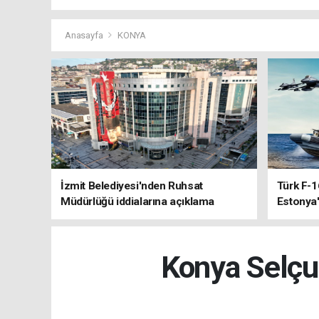
Anasayfa
KONYA
İzmit Belediyesi'nden Ruhsat
Türk F-1
Müdürlüğü iddialarına açıklama
Estonya'
sistemle
Konya Selçu