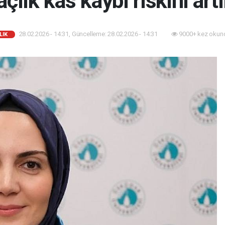
çlık kas kaybı riskini artır
28.02.2026 - 14:31, Güncelleme: 28.02.2026 - 14:31
9000+ kez okun
LIK