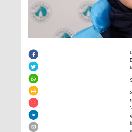
Ü
B
k
S
S
t
“
ş
i
a