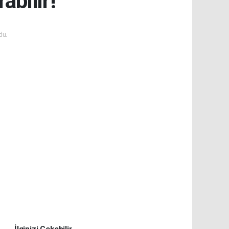
abilir!
du.