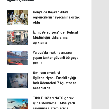
İlginizi Çekebilir
Konya'da Başkan Altay
öğrencilerin heyecanına ortak
oldu
İzmit Belediyesi'nden Ruhsat
Müdürlüğü iddialarına
açıklama
Yalova'da makine arızası
yapan tanker güvenli bölgeye
çekildi
6 milyon emekliyi
ilgilendiriyor... Emekli aylığı
fark ödemeleri 7 Ağustos'ta
hesaplarda
Türk F-16'ları NATO görevi
için Estonya'da... MSB yerli
savunma sistemleriyle