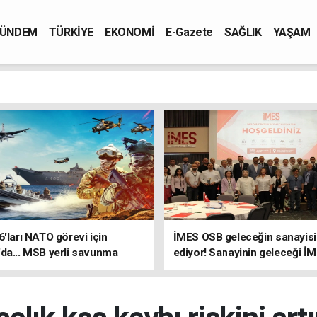
ÜNDEM
TÜRKİYE
EKONOMİ
E-Gazete
SAĞLIK
YAŞAM
6'ları NATO görevi için
İMES OSB geleceğin sanayisin
da... MSB yerli savunma
ediyor! Sanayinin geleceği İ
riyle güçleniyor
OSB'de konuşuldu