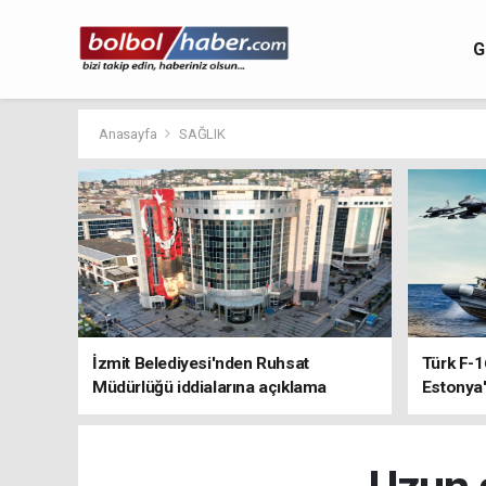
G
Anasayfa
SAĞLIK
İzmit Belediyesi'nden Ruhsat
Türk F-1
Müdürlüğü iddialarına açıklama
Estonya'
sistemle