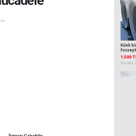
mücadele
du.