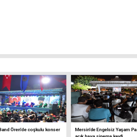
Band Ören’de coşkulu konser
Mersin’de Engelsiz Yaşam Pa
açık hava sinema keyfi