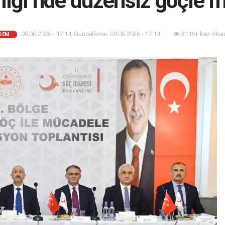
iliği’nde düzensiz göçle 
09.06.2026 - 17:14, Güncelleme: 09.06.2026 - 17:14
3116+ kez okun
DEM