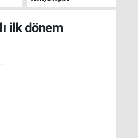
ı ilk dönem
u.