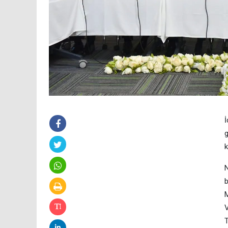
İ
g
k
N
b
M
V
T