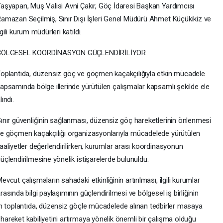
aşyapan, Muş Valisi Avni Çakır, Göç İdaresi Başkan Yardımcısı
amazan Seçilmiş, Sınır Dışı İşleri Genel Müdürü Ahmet Küçükikiz ve
lgili kurum müdürleri katıldı.
BÖLGESEL KOORDİNASYON GÜÇLENDİRİLİYOR
oplantıda, düzensiz göç ve göçmen kaçakçılığıyla etkin mücadele
apsamında bölge illerinde yürütülen çalışmalar kapsamlı şekilde ele
lındı.
ınır güvenliğinin sağlanması, düzensiz göç hareketlerinin önlenmesi
e göçmen kaçakçılığı organizasyonlarıyla mücadelede yürütülen
aaliyetler değerlendirilirken, kurumlar arası koordinasyonun
üçlendirilmesine yönelik istişarelerde bulunuldu.
evcut çalışmaların sahadaki etkinliğinin artırılması, ilgili kurumlar
rasında bilgi paylaşımının güçlendirilmesi ve bölgesel iş birliğinin
an toplantıda, düzensiz göçle mücadelede alınan tedbirler masaya
rtak hareket kabiliyetini artırmaya yönelik önemli bir çalışma olduğu