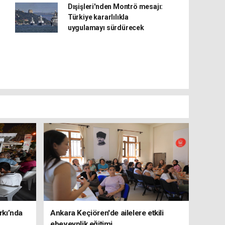
Dışişleri'nden Montrö mesajı:
Türkiye kararlılıkla
uygulamayı sürdürecek
rkı’nda
Ankara Keçiören'de ailelere etkili
ebeveynlik eğitimi