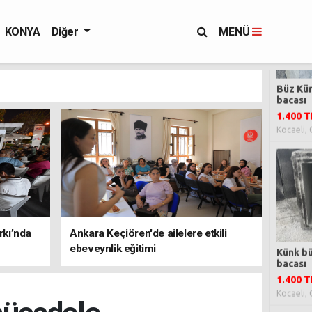
KONYA
Diğer
MENÜ
rkı’nda
Ankara Keçiören'de ailelere etkili
ebeveynlik eğitimi