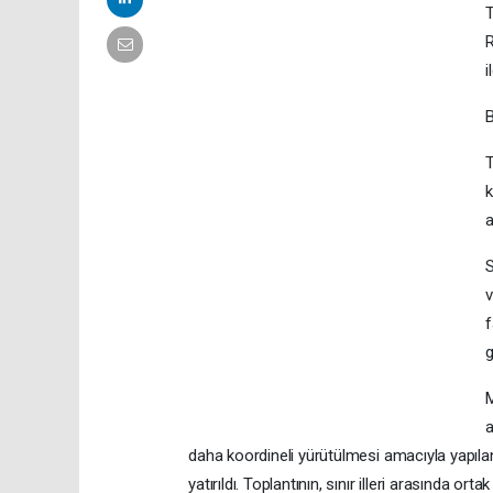
T
R
i
T
k
a
S
v
f
g
M
a
daha koordineli yürütülmesi amacıyla yapıl
yatırıldı. Toplantının, sınır illeri arasında o