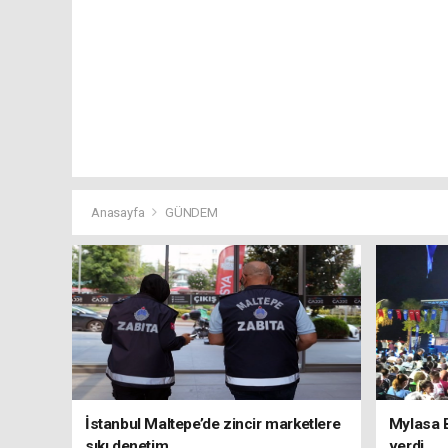
Anasayfa
GÜNDEM
İstanbul Maltepe’de zincir marketlere
Mylasa 
sıkı denetim
verdi