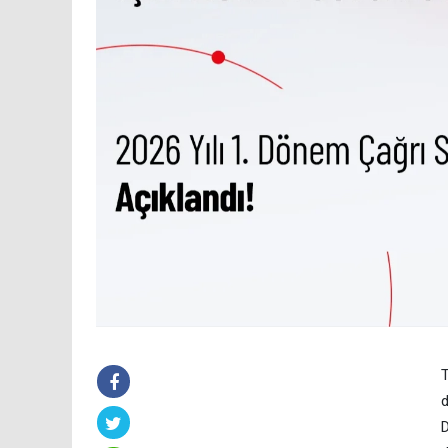
T
d
D