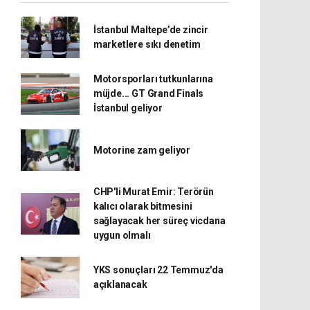
İstanbul Maltepe’de zincir
marketlere sıkı denetim
Motorsporları tutkunlarına
müjde... GT Grand Finals
İstanbul geliyor
Motorine zam geliyor
CHP'li Murat Emir: Terörün
kalıcı olarak bitmesini
sağlayacak her süreç vicdana
uygun olmalı
YKS sonuçları 22 Temmuz'da
açıklanacak