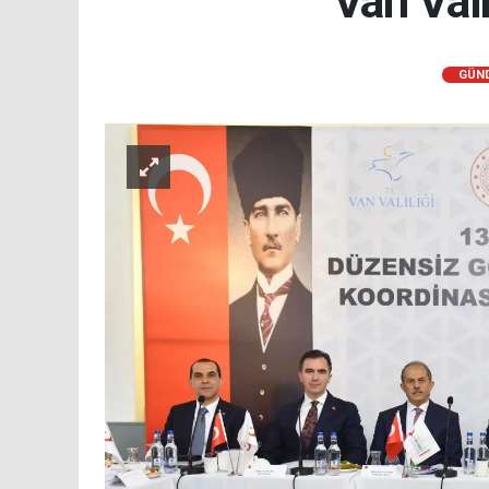
Van Val
GÜN