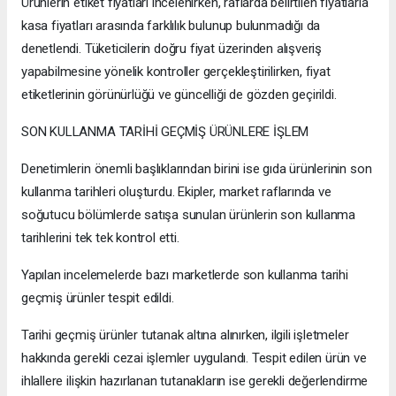
Ürünlerin etiket fiyatları incelenirken, raflarda belirtilen fiyatlarla
kasa fiyatları arasında farklılık bulunup bulunmadığı da
denetlendi. Tüketicilerin doğru fiyat üzerinden alışveriş
yapabilmesine yönelik kontroller gerçekleştirilirken, fiyat
etiketlerinin görünürlüğü ve güncelliği de gözden geçirildi.
SON KULLANMA TARİHİ GEÇMİŞ ÜRÜNLERE İŞLEM
Denetimlerin önemli başlıklarından birini ise gıda ürünlerinin son
kullanma tarihleri oluşturdu. Ekipler, market raflarında ve
soğutucu bölümlerde satışa sunulan ürünlerin son kullanma
tarihlerini tek tek kontrol etti.
Yapılan incelemelerde bazı marketlerde son kullanma tarihi
geçmiş ürünler tespit edildi.
Tarihi geçmiş ürünler tutanak altına alınırken, ilgili işletmeler
hakkında gerekli cezai işlemler uygulandı. Tespit edilen ürün ve
ihlallere ilişkin hazırlanan tutanakların ise gerekli değerlendirme