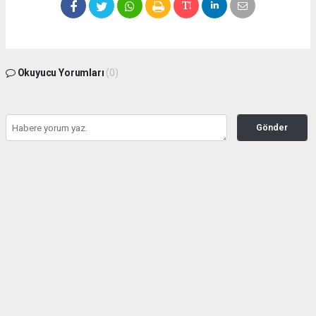
Okuyucu Yorumları
(0)
Gönder
Yorum yazarak Topluluk Kuralları’nı kabul etmiş bulunuyor ve bolbolhaber.com
sitesine yaptığınız yorumunuzla ilgili doğrudan veya dolaylı tüm sorumluluğu tek
başınıza üstleniyorsunuz. Yazılan tüm yorumlardan site yönetimi hiçbir şekilde
sorumlu tutulamaz.
haber paketi
haber scripti
haber yazılımı
Tüm hakları saklı tutulmaktadır.Copyright 2026©
Haber Yazılımı:
Web Aksiyon ®