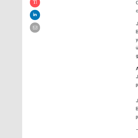
O
o
J
B
y
ü
g
A
J
p
J
B
p
—