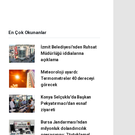
En Çok Okunanlar
İzmit Belediyesi'nden Ruhsat
Müdürlüğü iddialarına
açıklama
Meteoroloji uyardı:
Termometreler 40 dereceyi
görecek
Konya Selçuklu'da Başkan
Pekyatırmacı'dan esnaf
ziyareti
Bursa Jandarması'ndan
milyonluk dolandırıcılık
operasyonu: 7 tutuklama!