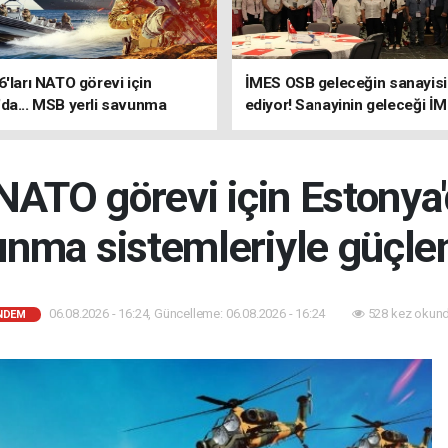
6'ları NATO görevi için
İMES OSB geleceğin sanayisin
da... MSB yerli savunma
ediyor! Sanayinin geleceği İ
riyle güçleniyor
OSB'de konuşuldu
 NATO görevi için Estonya'
nma sistemleriyle güçle
06.08.2026 - 16:24, Güncelleme: 06.08.2026 - 16:24
528 kez okund
NDEM