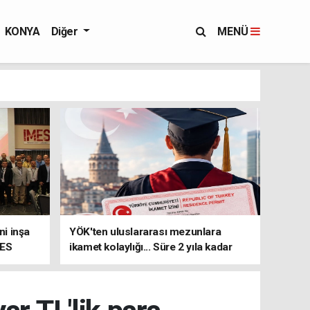
KONYA
Diğer
MENÜ
i inşa
YÖK'ten uluslararası mezunlara
MES
ikamet kolaylığı... Süre 2 yıla kadar
uzatılabilecek