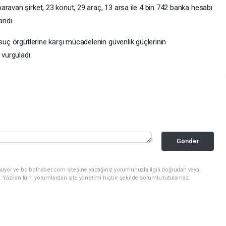
ravan şirket, 23 konut, 29 araç, 13 arsa ile 4 bin 742 banka hesabı
andı.
 suç örgütlerine karşı mücadelenin güvenlik güçlerinin
 vurguladı.
Gönder
nuyor ve bolbolhaber.com sitesine yaptığınız yorumunuzla ilgili doğrudan veya
. Yazılan tüm yorumlardan site yönetimi hiçbir şekilde sorumlu tutulamaz.