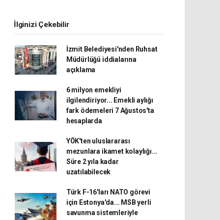
İlginizi Çekebilir
İzmit Belediyesi'nden Ruhsat
Müdürlüğü iddialarına
açıklama
6 milyon emekliyi
ilgilendiriyor... Emekli aylığı
fark ödemeleri 7 Ağustos'ta
hesaplarda
YÖK'ten uluslararası
mezunlara ikamet kolaylığı...
Süre 2 yıla kadar
uzatılabilecek
Türk F-16'ları NATO görevi
için Estonya'da... MSB yerli
savunma sistemleriyle