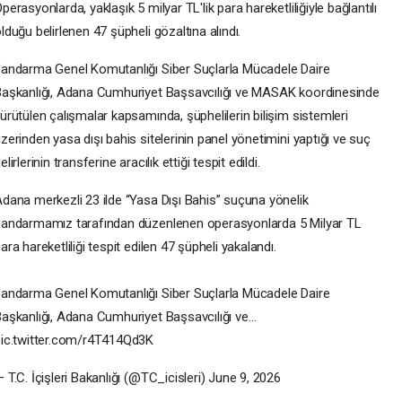
perasyonlarda, yaklaşık 5 milyar TL'lik para hareketliliğiyle bağlantılı
lduğu belirlenen 47 şüpheli gözaltına alındı.
andarma Genel Komutanlığı Siber Suçlarla Mücadele Daire
aşkanlığı, Adana Cumhuriyet Başsavcılığı ve MASAK koordinesinde
ürütülen çalışmalar kapsamında, şüphelilerin bilişim sistemleri
zerinden yasa dışı bahis sitelerinin panel yönetimini yaptığı ve suç
elirlerinin transferine aracılık ettiği tespit edildi.
dana merkezli 23 ilde “Yasa Dışı Bahis” suçuna yönelik
andarmamız tarafından düzenlenen operasyonlarda 5 Milyar TL
ara hareketliliği tespit edilen 47 şüpheli yakalandı.
andarma Genel Komutanlığı Siber Suçlarla Mücadele Daire
aşkanlığı, Adana Cumhuriyet Başsavcılığı ve…
ic.twitter.com/r4T414Qd3K
 T.C. İçişleri Bakanlığı (@TC_icisleri) June 9, 2026