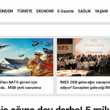
ÜNDEM
TÜRKİYE
EKONOMİ
E-Gazete
SAĞLIK
YAŞAM
6'ları NATO görevi için
İMES OSB geleceğin sanayisin
da... MSB yerli savunma
ediyor! Sanayinin geleceği İ
riyle güçleniyor
OSB'de konuşuldu