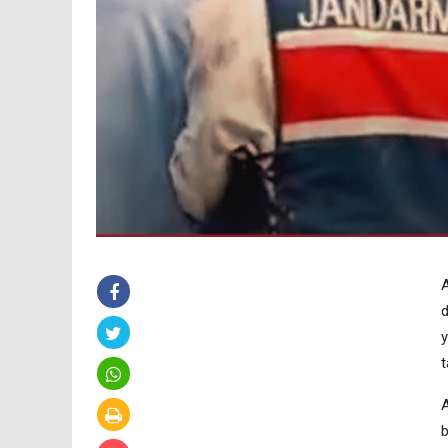
A
d
y
t
A
b