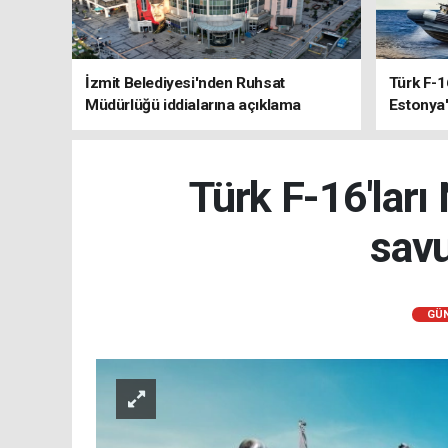
İzmit Belediyesi'nden Ruhsat
Türk F-1
Müdürlüğü iddialarına açıklama
Estonya'
sistemle
Türk F-16'ları
savu
GÜ