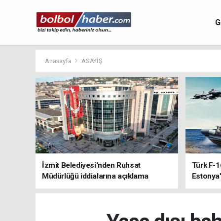
G
Anasayfa
ASAYİŞ
İzmit Belediyesi'nden Ruhsat
Türk F-1
Müdürlüğü iddialarına açıklama
Estonya'
sistemle