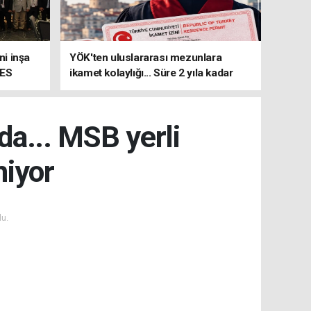
i inşa
YÖK'ten uluslararası mezunlara
MES
ikamet kolaylığı... Süre 2 yıla kadar
uzatılabilecek
da... MSB yerli
niyor
u.