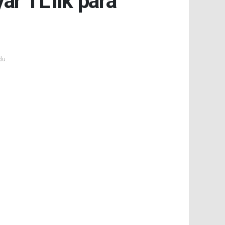
ar TL'lik para
du.