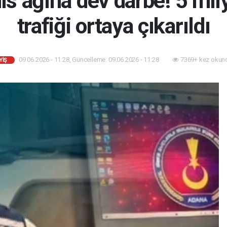
is ağına dev darbe! 5 mily
trafiği ortaya çıkarıldı
09.06.2026 - 11:28, Güncelleme: 09.06.2026 - 11:28
7369+ kez okun
YİŞ