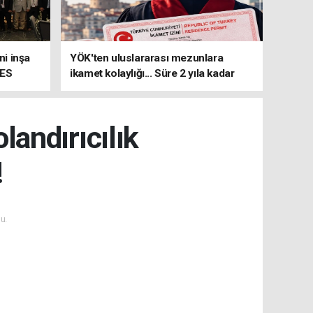
i inşa
YÖK'ten uluslararası mezunlara
MES
ikamet kolaylığı... Süre 2 yıla kadar
uzatılabilecek
andırıcılık
!
u.