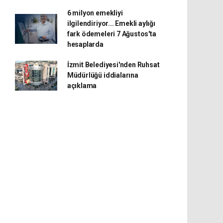
6 milyon emekliyi
ilgilendiriyor... Emekli aylığı
fark ödemeleri 7 Ağustos'ta
hesaplarda
İzmit Belediyesi'nden Ruhsat
Müdürlüğü iddialarına
açıklama