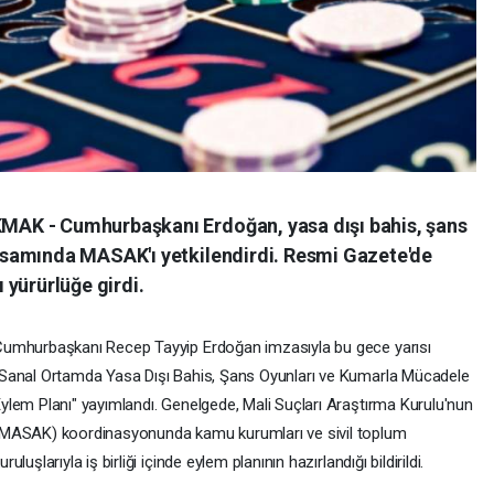
AK - Cumhurbaşkanı Erdoğan, yasa dışı bahis, şans
samında MASAK'ı yetkilendirdi. Resmi Gazete'de
 yürürlüğe girdi.
umhurbaşkanı Recep Tayyip Erdoğan imzasıyla bu gece yarısı
Sanal Ortamda Yasa Dışı Bahis, Şans Oyunları ve Kumarla Mücadele
ylem Planı" yayımlandı. Genelgede, Mali Suçları Araştırma Kurulu'nun
MASAK) koordinasyonunda kamu kurumları ve sivil toplum
uruluşlarıyla iş birliği içinde eylem planının hazırlandığı bildirildi.