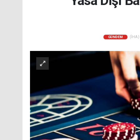
Yasa Dışı B
(İHA) 
GÜNDEM