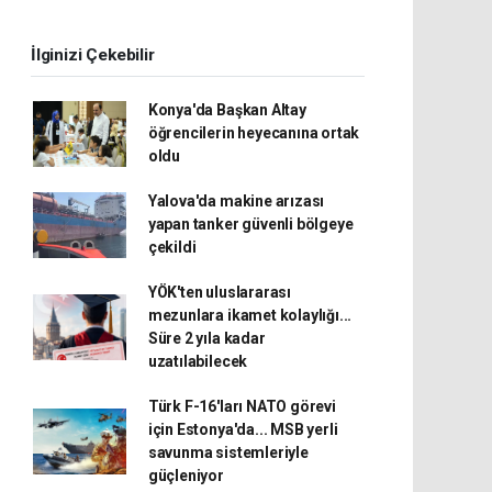
İlginizi Çekebilir
Konya'da Başkan Altay
öğrencilerin heyecanına ortak
oldu
Yalova'da makine arızası
yapan tanker güvenli bölgeye
çekildi
YÖK'ten uluslararası
mezunlara ikamet kolaylığı...
Süre 2 yıla kadar
uzatılabilecek
Türk F-16'ları NATO görevi
için Estonya'da... MSB yerli
savunma sistemleriyle
güçleniyor