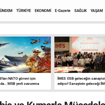
ÜNDEM
TÜRKİYE
EKONOMİ
E-Gazete
SAĞLIK
YAŞAM
6'ları NATO görevi için
İMES OSB geleceğin sanayisin
da... MSB yerli savunma
ediyor! Sanayinin geleceği İ
riyle güçleniyor
OSB'de konuşuldu