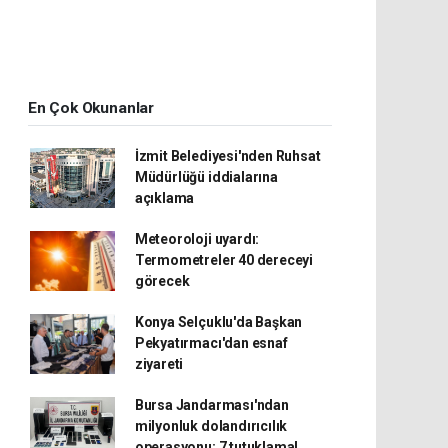
En Çok Okunanlar
İzmit Belediyesi'nden Ruhsat
Müdürlüğü iddialarına
açıklama
Meteoroloji uyardı:
Termometreler 40 dereceyi
görecek
Konya Selçuklu'da Başkan
Pekyatırmacı'dan esnaf
ziyareti
Bursa Jandarması'ndan
milyonluk dolandırıcılık
operasyonu: 7 tutuklama!