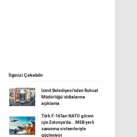
İlginizi Çekebilir
İzmit Belediyesi'nden Ruhsat
Müdürlüğü iddialarına
açıklama
Türk F-16'ları NATO görevi
için Estonya'da... MSB yerli
savunma sistemleriyle
güçleniyor