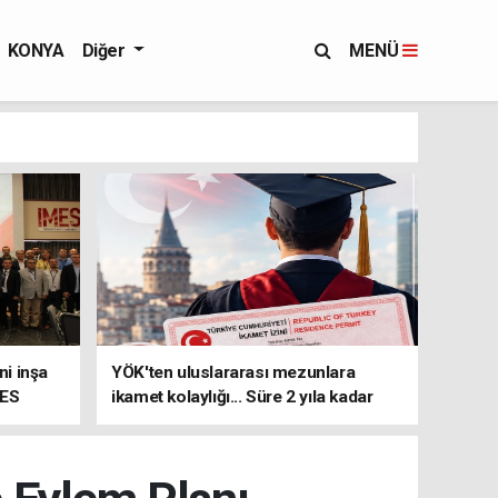
KONYA
Diğer
MENÜ
i inşa
YÖK'ten uluslararası mezunlara
MES
ikamet kolaylığı... Süre 2 yıla kadar
uzatılabilecek