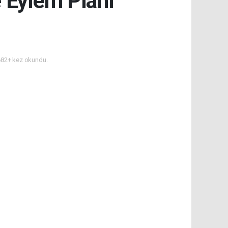
 Eylem Planı
82+ kez okundu.