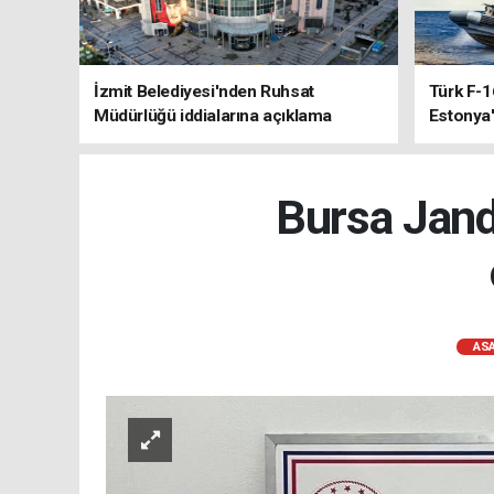
İzmit Belediyesi'nden Ruhsat
Türk F-1
Müdürlüğü iddialarına açıklama
Estonya'
sistemle
Bursa Jand
ASA