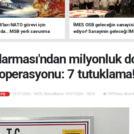
6'ları NATO görevi için
İMES OSB geleceğin sanayisin
da... MSB yerli savunma
ediyor! Sanayinin geleceği İ
riyle güçleniyor
OSB'de konuşuldu
arması'ndan milyonluk dol
operasyonu: 7 tutuklama
19.07.2026 - 18:29, Güncelleme: 19.07.2026 - 18:29
7870 kez okund
YİŞ