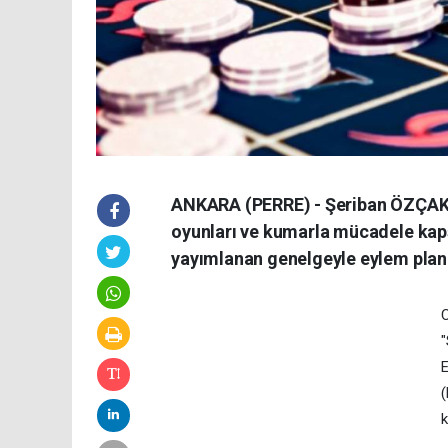
ANKARA (PERRE) - Şeriban ÖZÇAKM
oyunları ve kumarla mücadele kap
yayımlanan genelgeyle eylem planı
C
"
E
(
k