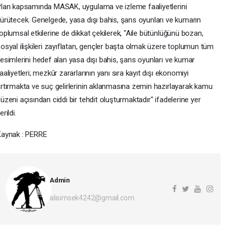
lan kapsamında MASAK, uygulama ve izleme faaliyetlerini
ürütecek. Genelgede, yasa dışı bahis, şans oyunları ve kumarın
oplumsal etkilerine de dikkat çekilerek, "Aile bütünlüğünü bozan,
osyal ilişkileri zayıflatan, gençler başta olmak üzere toplumun tüm
esimlerini hedef alan yasa dışı bahis, şans oyunları ve kumar
aaliyetleri; mezkûr zararlarının yanı sıra kayıt dışı ekonomiyi
rtırmakta ve suç gelirlerinin aklanmasına zemin hazırlayarak kamu
üzeni açısından ciddi bir tehdit oluşturmaktadır" ifadelerine yer
erildi.
Kaynak : PERRE
Admin
alisimsek4242@gmail.com