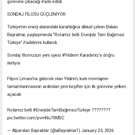
görevine çıkacağı ifade edildi.
SONDAJ FİLOSU GÜÇLENİYOR
Türkiye’nin enerji alanındaki kararlılığına dikkat çeken Bakan
Bayraktar, paylaşımında “Rotamız belli: Enerjide Tam Bağımsız
Türkiye” ifadelerini kullandı.
Sondaj filomuzun yeni üyesi #Yıldırım Karadeniz’e doğru
ilerliyor.
Filyos Limanı’na gidecek olan Yıldırım, kule montajının
tamamlanmasının ardından yeni keşifler için ilk görevine yelken
açacak.
Rotamız belli #EnerjideTamBağımsızTürkiye ????????
pic.twitter.com/pvmNu70MSC
— Alparslan Bayraktar (@aBayraktar1) January 25, 2026