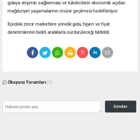
gıdaya erişimin sağlanması ve tüketicilerin ekonomik açıdan
mağduriyet yaşamalarının önüne geçilmesi hedefleniyor.
İlçedeki zincir marketlere yönelik gıda, hijyen ve fiyat
denetimlerinin belirli aralıklarla sürdürüleceği bildirildi.
Okuyucu Yorumları
(0)
Gönder
Yorum yazarak Topluluk Kuralları’nı kabul etmiş bulunuyor ve bolbolhaber.com
sitesine yaptığınız yorumunuzla ilgili doğrudan veya dolaylı tüm sorumluluğu tek
başınıza üstleniyorsunuz. Yazılan tüm yorumlardan site yönetimi hiçbir şekilde
sorumlu tutulamaz.