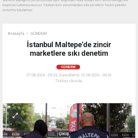
sitesine yaptığınız yorumunuzla ilgili doğrudan veya dolaylı tüm sorumluluğu tek
başınıza üstleniyorsunuz. Yazılan tüm yorumlardan site yönetimi hiçbir şekilde
sorumlu tutulamaz.
Anasayfa
GÜNDEM
İstanbul Maltepe’de zincir
marketlere sıkı denetim
GÜNDEM
07.08.2026 - 09:33, Güncelleme: 07.08.2026 - 09:33
734 kez okundu.