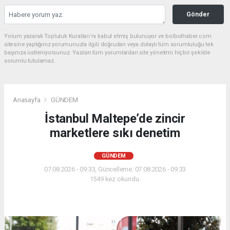
Gönder
Yorum yazarak Topluluk Kuralları’nı kabul etmiş bulunuyor ve bolbolhaber.com
sitesine yaptığınız yorumunuzla ilgili doğrudan veya dolaylı tüm sorumluluğu tek
başınıza üstleniyorsunuz. Yazılan tüm yorumlardan site yönetimi hiçbir şekilde
sorumlu tutulamaz.
Anasayfa
GÜNDEM
İstanbul Maltepe’de zincir
marketlere sıkı denetim
GÜNDEM
07.08.2026 - 09:33, Güncelleme: 07.08.2026 - 09:33
1549 kez okundu.