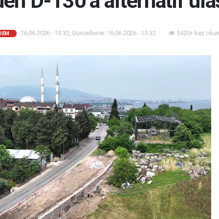
den D-130’a alternatif ula
16.06.2026 - 15:32, Güncelleme: 16.06.2026 - 15:32
5435+ kez okun
DEM