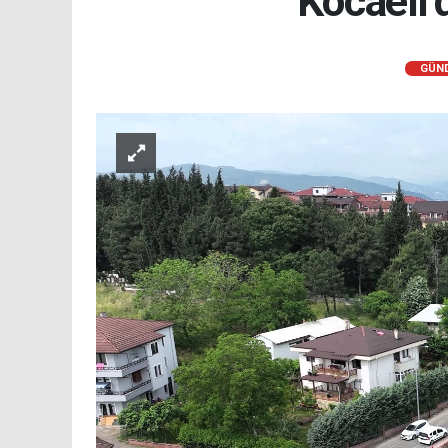
Kocaeli’
GÜN