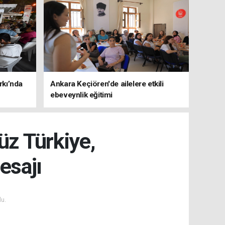
rkı’nda
Ankara Keçiören'de ailelere etkili
ebeveynlik eğitimi
üz Türkiye,
esajı
u.