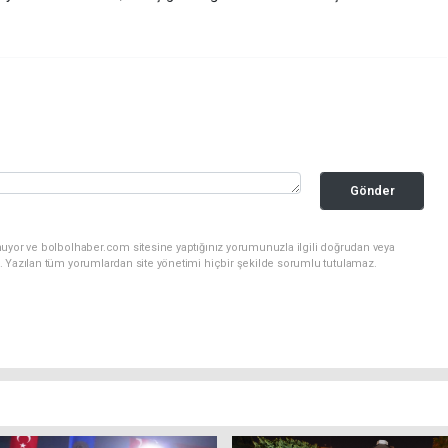
Gönder
nuyor ve bolbolhaber.com sitesine yaptığınız yorumunuzla ilgili doğrudan veya
. Yazılan tüm yorumlardan site yönetimi hiçbir şekilde sorumlu tutulamaz.