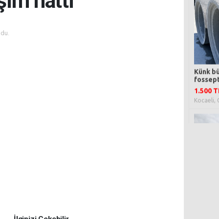
şım hattı
du.