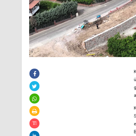
K
ü
g
a
K
S
e
B