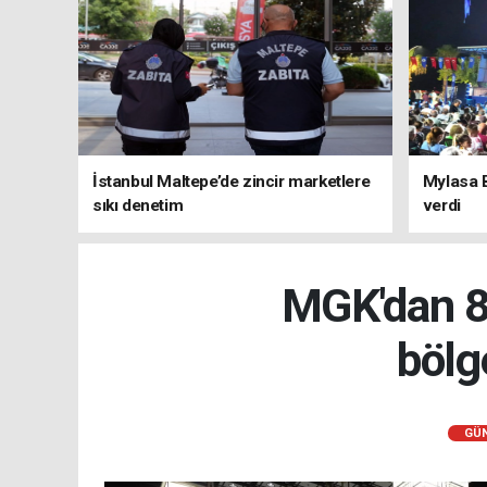
İstanbul Maltepe’de zincir marketlere
Mylasa 
sıkı denetim
verdi
MGK'dan 8 
bölg
GÜ