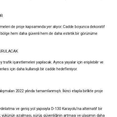
OR
emeleri de proje kapsamında yer alıyor. Cadde boyunca dekoratif
ikle bölge hem daha güvenli hem de daha estetik bir görünüme
TURULACAK
trafik işaretlemeleri yapılacak. Ayrıca yayalar için erişilebilir ve
herkes için daha kullanışlı bir cadde hedefleniyor.
lışmaları 2022 yılında tamamlanmıştı. İkinci etapla birlikte proje
ınlatma ve geniş yol yapısıyla D-130 Karayolu’na alternatif bir
k yükünün azalması, sürüş güvenliğinin artması ve ulaşımın daha