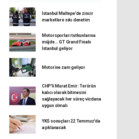
İstanbul Maltepe’de zincir
marketlere sıkı denetim
Motorsporları tutkunlarına
müjde... GT Grand Finals
İstanbul geliyor
Motorine zam geliyor
CHP'li Murat Emir: Terörün
kalıcı olarak bitmesini
sağlayacak her süreç vicdana
uygun olmalı
YKS sonuçları 22 Temmuz'da
açıklanacak