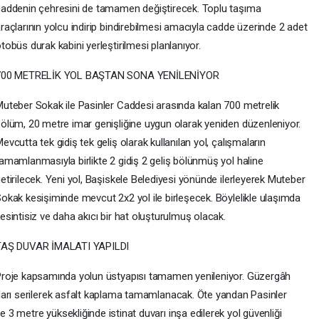
addenin çehresini de tamamen değiştirecek. Toplu taşıma
raçlarının yolcu indirip bindirebilmesi amacıyla cadde üzerinde 2 adet
tobüs durak kabini yerleştirilmesi planlanıyor.
700 METRELİK YOL BAŞTAN SONA YENİLENİYOR
uteber Sokak ile Pasinler Caddesi arasında kalan 700 metrelik
ölüm, 20 metre imar genişliğine uygun olarak yeniden düzenleniyor.
evcutta tek gidiş tek geliş olarak kullanılan yol, çalışmaların
amamlanmasıyla birlikte 2 gidiş 2 geliş bölünmüş yol haline
etirilecek. Yeni yol, Başiskele Belediyesi yönünde ilerleyerek Muteber
okak kesişiminde mevcut 2x2 yol ile birleşecek. Böylelikle ulaşımda
esintisiz ve daha akıcı bir hat oluşturulmuş olacak.
TAŞ DUVAR İMALATI YAPILDI
roje kapsamında yolun üstyapısı tamamen yenileniyor. Güzergâh
ları serilerek asfalt kaplama tamamlanacak. Öte yandan Pasinler
 metre yüksekliğinde istinat duvarı inşa edilerek yol güvenliği