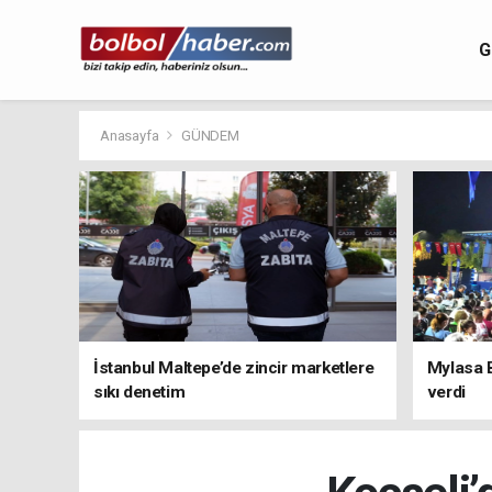
G
Anasayfa
GÜNDEM
İstanbul Maltepe’de zincir marketlere
Mylasa 
sıkı denetim
verdi