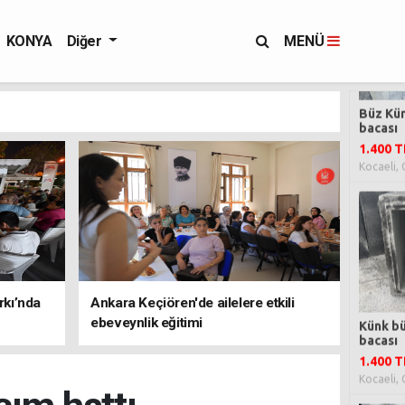
KONYA
Diğer
MENÜ
rkı’nda
Ankara Keçiören'de ailelere etkili
ebeveynlik eğitimi