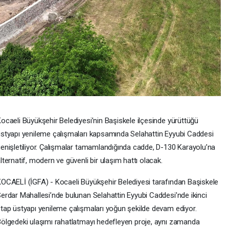
ocaeli Büyükşehir Belediyesi’nin Başiskele ilçesinde yürüttüğü
styapı yenileme çalışmaları kapsamında Selahattin Eyyubi Caddesi
enişletiliyor. Çalışmalar tamamlandığında cadde, D-130 Karayolu’na
lternatif, modern ve güvenli bir ulaşım hattı olacak.
OCAELİ (İGFA) - Kocaeli Büyükşehir Belediyesi tarafından Başiskele
erdar Mahallesi’nde bulunan Selahattin Eyyubi Caddesi’nde ikinci
tap üstyapı yenileme çalışmaları yoğun şekilde devam ediyor.
ölgedeki ulaşımı rahatlatmayı hedefleyen proje, aynı zamanda