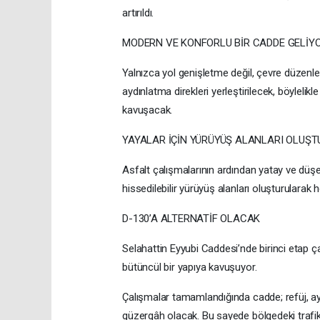
artırıldı.
MODERN VE KONFORLU BİR CADDE GELİY
Yalnızca yol genişletme değil, çevre düzenl
aydınlatma direkleri yerleştirilecek, böylel
kavuşacak.
YAYALAR İÇİN YÜRÜYÜŞ ALANLARI OLUŞ
Asfalt çalışmalarının ardından yatay ve düşey 
hissedilebilir yürüyüş alanları oluşturularak 
D-130’A ALTERNATİF OLACAK
Selahattin Eyyubi Caddesi’nde birinci etap ça
bütüncül bir yapıya kavuşuyor.
Çalışmalar tamamlandığında cadde; refüj, ayd
güzergâh olacak. Bu sayede bölgedeki trafi