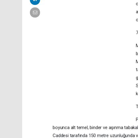
c
a
o
M
b
M
t
g
S
k
P
boyunca alt temel, binder ve aşınma tabaka
Caddesi tarafında 150 metre uzunluğunda ve 3