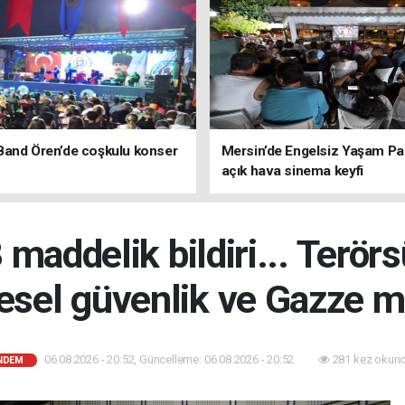
Band Ören’de coşkulu konser
Mersin’de Engelsiz Yaşam Pa
açık hava sinema keyfi
maddelik bildiri... Terörs
esel güvenlik ve Gazze m
06.08.2026 - 20:52, Güncelleme: 06.08.2026 - 20:52
281 kez okund
NDEM