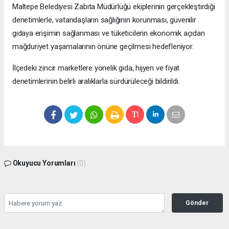
Maltepe Belediyesi Zabıta Müdürlüğü ekiplerinin gerçekleştirdiği
denetimlerle, vatandaşların sağlığının korunması, güvenilir
gıdaya erişimin sağlanması ve tüketicilerin ekonomik açıdan
mağduriyet yaşamalarının önüne geçilmesi hedefleniyor.
İlçedeki zincir marketlere yönelik gıda, hijyen ve fiyat
denetimlerinin belirli aralıklarla sürdürüleceği bildirildi.
Okuyucu Yorumları
(0)
Gönder
Yorum yazarak Topluluk Kuralları’nı kabul etmiş bulunuyor ve bolbolhaber.com