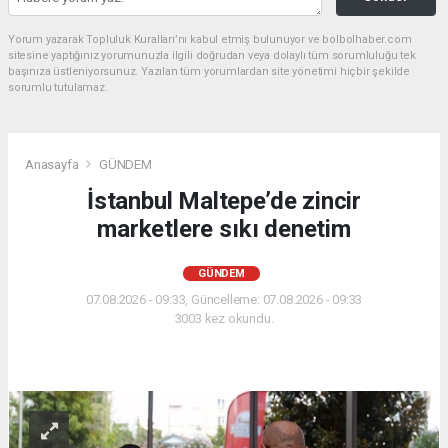
Yorum yazarak Topluluk Kuralları’nı kabul etmiş bulunuyor ve bolbolhaber.com
sitesine yaptığınız yorumunuzla ilgili doğrudan veya dolaylı tüm sorumluluğu tek
başınıza üstleniyorsunuz. Yazılan tüm yorumlardan site yönetimi hiçbir şekilde
sorumlu tutulamaz.
Anasayfa
GÜNDEM
İstanbul Maltepe’de zincir
marketlere sıkı denetim
GÜNDEM
07.08.2026 - 09:33, Güncelleme: 07.08.2026 - 09:33
3003 kez okundu.