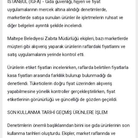
İSTANBUL (İGFA) - Gıda güvenliği, hijyen ve fiyat
uygulamalarının mercek altına alındığı denetimlerde,
marketlerde satışa sunulan ürünler ile işletmelerin ruhsat ve
diğer belgeleri ayrıntılı şekilde incelendi.
Maltepe Belediyesi Zabıta Müdürlüğü ekipleri, bazı marketlerde
müşteri gibi alışveriş yaparak ürünlerin raflardaki fiyatlarını ve
satış uygulamalarını yerinde kontrol etti.
Ürünlerin etiket fiyatları incelenirken, raflarda belirtilen fiyatlarla
kasa fiyatları arasında farklılık bulunup bulunmadığı da
denetlendi. Tüketicilerin doğru fiyat üzerinden alışveriş
yapabilmesine yönelik kontroller gerçekleştirilirken, fiyat
etiketlerinin görünürlüğü ve güncelliği de gözden geçirildi.
SON KULLANMA TARİHİ GEÇMİŞ ÜRÜNLERE İŞLEM
Denetimlerin önemli başlıklarından birini ise gıda ürünlerinin son
kullanma tarihleri oluşturdu. Ekipler, market raflarında ve