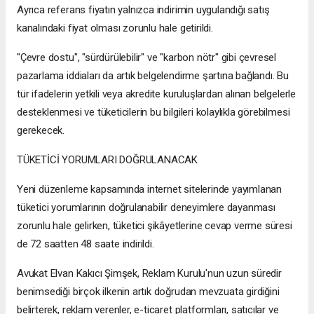
Ayrıca referans fiyatın yalnızca indirimin uygulandığı satış
kanalındaki fiyat olması zorunlu hale getirildi.
"Çevre dostu", "sürdürülebilir" ve "karbon nötr" gibi çevresel
pazarlama iddiaları da artık belgelendirme şartına bağlandı. Bu
tür ifadelerin yetkili veya akredite kuruluşlardan alınan belgelerle
desteklenmesi ve tüketicilerin bu bilgileri kolaylıkla görebilmesi
gerekecek.
TÜKETİCİ YORUMLARI DOĞRULANACAK
Yeni düzenleme kapsamında internet sitelerinde yayımlanan
tüketici yorumlarının doğrulanabilir deneyimlere dayanması
zorunlu hale gelirken, tüketici şikâyetlerine cevap verme süresi
de 72 saatten 48 saate indirildi.
Avukat Elvan Kakıcı Şimşek, Reklam Kurulu'nun uzun süredir
benimsediği birçok ilkenin artık doğrudan mevzuata girdiğini
belirterek, reklam verenler, e-ticaret platformları, satıcılar ve