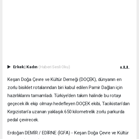
Erkek
|
Kadın
(Haberi Sesli Oku)
Keşan Doğa Çevre ve Kültür Derneği (DOÇEK), dünyanın en
zorlu bisiklet rotalarından biri kabul edilen Pamir Dağları için
hazırlıklarını tamamladı. Türkiye’den takım halinde bu rotayı
geçecek ilk ekip olmayı hedefleyen DOÇEK ekibi, Tacikistan’dan
Kırgızistan’a uzanan yaklaşık 650 kilometrelik zorlu parkurda
pedal çevirecek.
Erdoğan DEMİR / EDİRNE (İGFA) - Keşan Doğa Çevre ve Kültür