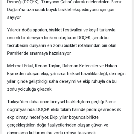
Derneği (DOÇEK), “Dünyanın Çatısı” olarak nitelendirilen Pamir
Dağları’na uzanacak büyük bisiklet ekspedisyonu için gün
sayıyor.
Yıllardır doğa sporları, bisiklet festivalleri ve keşif turlarıyla
önemli bir deneyim birikimi oluşturan DOÇEK, şimdi bu
tecrübesini dünyanın en zorlu bisiklet rotalarından biri olan
Pamirler’de sınamaya hazırlanıyor.
Mehmet Erkul, Kenan Taşkın, Rahman Ketenciler ve Hakan
Eşme’den oluşan ekip, yalnızca fiziksel hazırlıkla değil, derneğin
yıllar içinde geliştirdiği saha deneyimi ve ekip ruhuyla da bu
zorlu yolculuğa çıkacak.
Türkiye’den daha önce bireysel bisikletçilerin geçtiği Pamir
coğrafyasında, DOÇEK ekibi takım halinde pedal çevirecek ilk
ekip olmayı hedefliyor. Ekip, yıllar boyunca birlikte
gerçekleştirilen doğa faaliyetlerinden oluşan güven ve
dayanışma kültürünü bu zorlu rotaya taşıyacak.