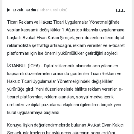
Erkek
|
Kadın
(Haberi Sesli Oku)
Ticari Reklam ve Haksız Ticari Uygulamalar Yönetmeliği'nde
yapılan kapsamlı değişiklikler 1 Ağustos itibarıyla uygulanmaya
başladı. Avukat Elvan Kakıcı Şimşek, yeni düzenlemelerin dijital
reklamcılıkta şeffaflığı artıracağını, reklam verenler ve e-ticaret
platformları için ise önemli yükümlülükler getirdiğini söyledi.
İSTANBUL (İGFA) - Dijital reklamcılık alanında son yılların en
kapsamlı düzenlemeleri arasında gösterilen Ticari Reklam ve
Haksız Ticari Uygulamalar Yönetmeliği'ndeki değişiklikler
yürürlüğe girdi. Yeni düzenlemelerle birlikte reklam verenler, e-
ticaret platformları, reklam ajansları, sosyal medya içerik
üreticileri ve dijital pazarlama ekiplerini ilgilendiren birçok yeni
kural uygulanmaya başlandı.
Konuya ilişkin değerlendirmelerde bulunan Avukat Elvan Kakıcı
Şimşek, işletmelerin bir aylık geçiş sürecinin sona erdiğini