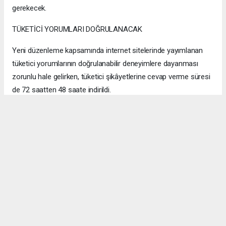
gerekecek.
TÜKETİCİ YORUMLARI DOĞRULANACAK
Yeni düzenleme kapsamında internet sitelerinde yayımlanan
tüketici yorumlarının doğrulanabilir deneyimlere dayanması
zorunlu hale gelirken, tüketici şikâyetlerine cevap verme süresi
de 72 saatten 48 saate indirildi.
Avukat Elvan Kakıcı Şimşek, Reklam Kurulu'nun uzun süredir
benimsediği birçok ilkenin artık doğrudan mevzuata girdiğini
belirterek, reklam verenler, e-ticaret platformları, satıcılar ve
sosyal medya içerik üreticilerinin yeni kuralları ayrıntılı biçimde
inceleyerek gerekli uyum çalışmalarını vakit kaybetmeden
tamamlaması gerektiğini söyledi. Şimşek, dijital pazarlamada
yeni dönemde yaratıcı içerik kadar hukuki uyumun da belirleyici
olacağını sözlerine ekledi.