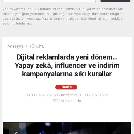
Yorum yazarak Topluluk Kuralları’nı kabul etmiş bulunuyor ve bolbolhaber.com
sitesine yaptığınız yorumunuzla ilgili doğrudan veya dolaylı tüm sorumluluğu tek
başınıza üstleniyorsunuz. Yazılan tüm yorumlardan site yönetimi hiçbir şekilde
sorumlu tutulamaz.
Anasayfa
TÜRKİYE
Dijital reklamlarda yeni dönem...
Yapay zekâ, influencer ve indirim
kampanyalarına sıkı kurallar
TÜRKİYE
03.08.2026 - 15:36, Güncelleme: 03.08.2026 - 15:36
2994 kez okundu.