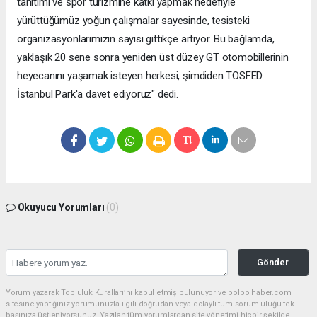
tanıtımı ve spor turizmine katkı yapmak hedefiyle
yürüttüğümüz yoğun çalışmalar sayesinde, tesisteki
organizasyonlarımızın sayısı gittikçe artıyor. Bu bağlamda,
yaklaşık 20 sene sonra yeniden üst düzey GT otomobillerinin
heyecanını yaşamak isteyen herkesi, şimdiden TOSFED
İstanbul Park'a davet ediyoruz" dedi.
Okuyucu Yorumları
(0)
Gönder
Yorum yazarak Topluluk Kuralları’nı kabul etmiş bulunuyor ve bolbolhaber.com
sitesine yaptığınız yorumunuzla ilgili doğrudan veya dolaylı tüm sorumluluğu tek
başınıza üstleniyorsunuz. Yazılan tüm yorumlardan site yönetimi hiçbir şekilde