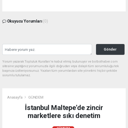
Okuyucu Yorumları
(0)
Gönder
Yorum yazarak Topluluk Kuralları’nı kabul etmiş bulunuyor ve bolbolhaber.com
sitesine yaptığınız yorumunuzla ilgili doğrudan veya dolaylı tüm sorumluluğu tek
başınıza üstleniyorsunuz. Yazılan tüm yorumlardan site yönetimi hiçbir şekilde
sorumlu tutulamaz.
Anasayfa
GÜNDEM
İstanbul Maltepe’de zincir
marketlere sıkı denetim