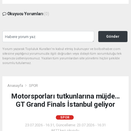
Okuyucu Yorumları
(0)
Gönder
Yorum yazarak Topluluk Kuralları’nı kabul etmiş bulunuyor ve bolbolhaber.com
sitesine yaptığınız yorumunuzla ilgili doğrudan veya dolaylı tüm sorumluluğu tek
başınıza üstleniyorsunuz. Yazılan tüm yorumlardan site yönetimi hiçbir şekilde
sorumlu tutulamaz.
Anasayfa
SPOR
Motorsporları tutkunlarına müjde...
GT Grand Finals İstanbul geliyor
SPOR
23.07.2026 - 16:31, Güncelleme: 23.07.2026 - 16:31
8477 kez okundu.