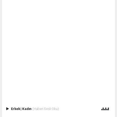
Erkek
|
Kadın
(Haberi Sesli Oku)