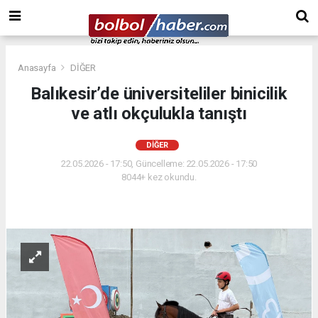
Anasayfa
DİĞER
Balıkesir’de üniversiteliler binicilik
ve atlı okçulukla tanıştı
DİĞER
22.05.2026 - 17:50, Güncelleme: 22.05.2026 - 17:50
8044+ kez okundu.