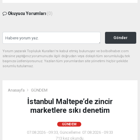
Okuyucu Yorumları
(0)
Gönder
Yorum yazarak Topluluk Kuralları’nı kabul etmiş bulunuyor ve bolbolhaber.com
sitesine yaptığınız yorumunuzla ilgili doğrudan veya dolaylı tüm sorumluluğu tek
başınıza üstleniyorsunuz. Yazılan tüm yorumlardan site yönetimi hiçbir şekilde
sorumlu tutulamaz.
Anasayfa
GÜNDEM
İstanbul Maltepe’de zincir
marketlere sıkı denetim
GÜNDEM
07.08.2026 - 09:33, Güncelleme: 07.08.2026 - 09:33
713 kez okundu.