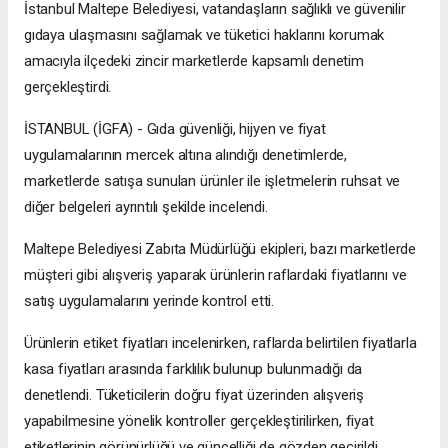
İstanbul Maltepe Belediyesi, vatandaşların sağlıklı ve güvenilir
gıdaya ulaşmasını sağlamak ve tüketici haklarını korumak
amacıyla ilçedeki zincir marketlerde kapsamlı denetim
gerçekleştirdi.
İSTANBUL (İGFA) - Gıda güvenliği, hijyen ve fiyat
uygulamalarının mercek altına alındığı denetimlerde,
marketlerde satışa sunulan ürünler ile işletmelerin ruhsat ve
diğer belgeleri ayrıntılı şekilde incelendi.
Maltepe Belediyesi Zabıta Müdürlüğü ekipleri, bazı marketlerde
müşteri gibi alışveriş yaparak ürünlerin raflardaki fiyatlarını ve
satış uygulamalarını yerinde kontrol etti.
Ürünlerin etiket fiyatları incelenirken, raflarda belirtilen fiyatlarla
kasa fiyatları arasında farklılık bulunup bulunmadığı da
denetlendi. Tüketicilerin doğru fiyat üzerinden alışveriş
yapabilmesine yönelik kontroller gerçekleştirilirken, fiyat
etiketlerinin görünürlüğü ve güncelliği de gözden geçirildi.