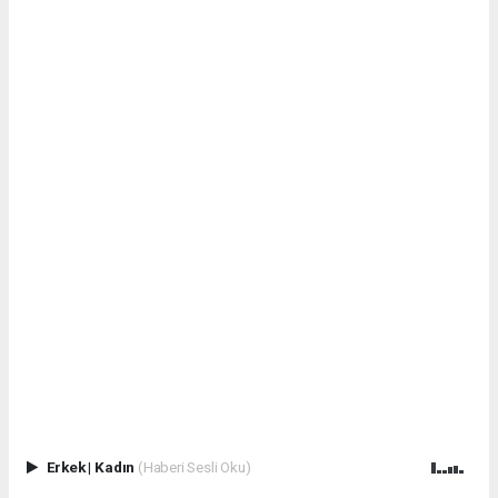
Erkek
|
Kadın
(Haberi Sesli Oku)