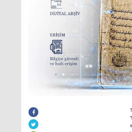
T
“
s