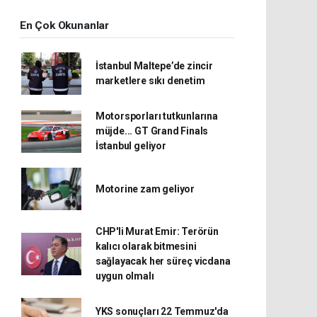
En Çok Okunanlar
İstanbul Maltepe’de zincir
marketlere sıkı denetim
Motorsporları tutkunlarına
müjde... GT Grand Finals
İstanbul geliyor
Motorine zam geliyor
CHP'li Murat Emir: Terörün
kalıcı olarak bitmesini
sağlayacak her süreç vicdana
uygun olmalı
YKS sonuçları 22 Temmuz'da