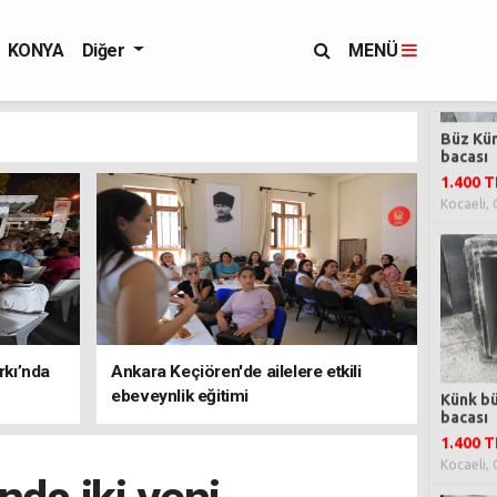
KONYA
Diğer
MENÜ
rkı’nda
Ankara Keçiören'de ailelere etkili
ebeveynlik eğitimi