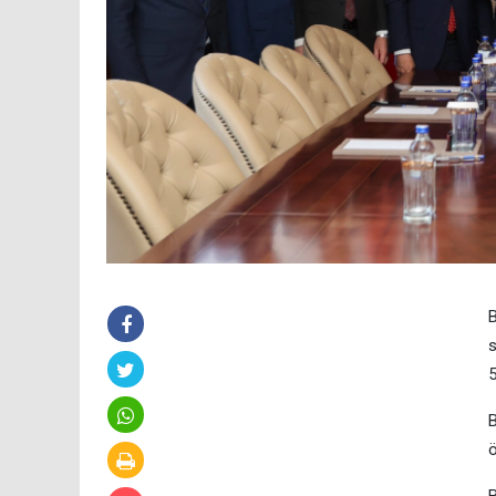
B
s
5
B
ö
B