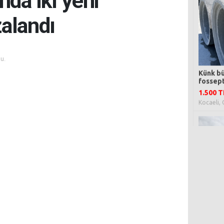
nda iki yeni
zalandı
u.