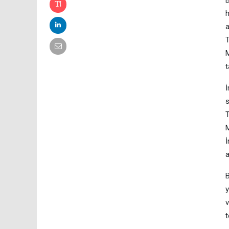
h
a
T
M
t
İ
s
T
M
İ
a
B
y
v
t