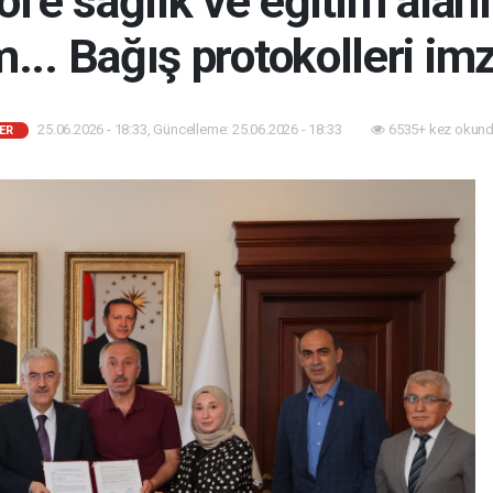
l’e sağlık ve eğitim alanı
m... Bağış protokolleri im
25.06.2026 - 18:33, Güncelleme: 25.06.2026 - 18:33
6535+ kez okund
ER