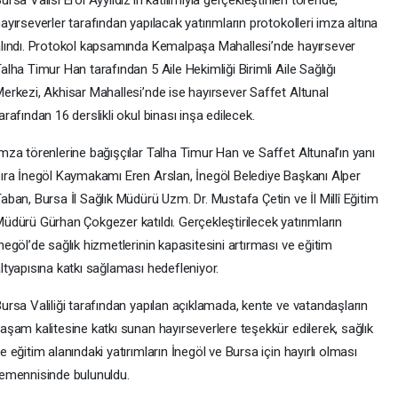
ayırseverler tarafından yapılacak yatırımların protokolleri imza altına
lındı. Protokol kapsamında Kemalpaşa Mahallesi’nde hayırsever
alha Timur Han tarafından 5 Aile Hekimliği Birimli Aile Sağlığı
erkezi, Akhisar Mahallesi’nde ise hayırsever Saffet Altunal
arafından 16 derslikli okul binası inşa edilecek.
mza törenlerine bağışçılar Talha Timur Han ve Saffet Altunal’ın yanı
ıra İnegöl Kaymakamı Eren Arslan, İnegöl Belediye Başkanı Alper
aban, Bursa İl Sağlık Müdürü Uzm. Dr. Mustafa Çetin ve İl Millî Eğitim
üdürü Gürhan Çokgezer katıldı. Gerçekleştirilecek yatırımların
negöl’de sağlık hizmetlerinin kapasitesini artırması ve eğitim
ltyapısına katkı sağlaması hedefleniyor.
ursa Valiliği tarafından yapılan açıklamada, kente ve vatandaşların
aşam kalitesine katkı sunan hayırseverlere teşekkür edilerek, sağlık
e eğitim alanındaki yatırımların İnegöl ve Bursa için hayırlı olması
emennisinde bulunuldu.