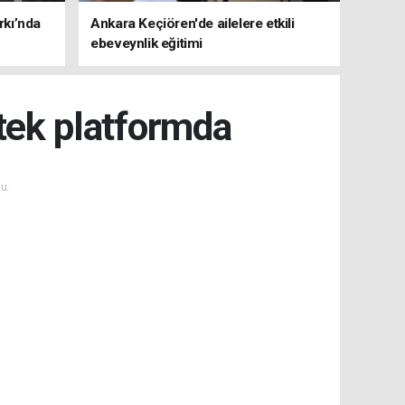
rkı’nda
Ankara Keçiören'de ailelere etkili
ebeveynlik eğitimi
 tek platformda
u.