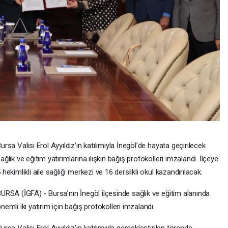
ursa Valisi Erol Ayyıldız’ın katılımıyla İnegöl’de hayata geçirilecek
ağlık ve eğitim yatırımlarına ilişkin bağış protokolleri imzalandı. İlçeye
 hekimlikli aile sağlığı merkezi ve 16 derslikli okul kazandırılacak.
URSA (İGFA) - Bursa’nın İnegöl ilçesinde sağlık ve eğitim alanında
nemli iki yatırım için bağış protokolleri imzalandı.
ursa Valisi Erol Ayyıldız’ın katılımıyla gerçekleştirilen törende,