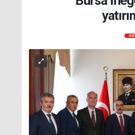
Bursa İnegö
yatırı
DİĞ