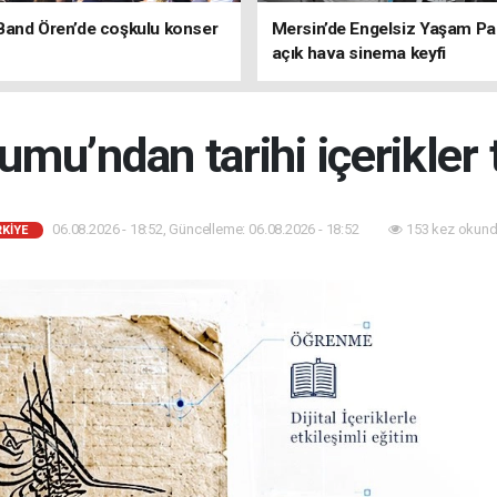
Band Ören’de coşkulu konser
Mersin’de Engelsiz Yaşam Pa
açık hava sinema keyfi
umu’ndan tarihi içerikler
06.08.2026 - 18:52, Güncelleme: 06.08.2026 - 18:52
153 kez okund
KİYE