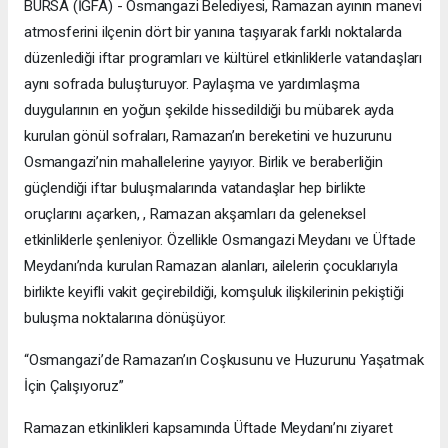
BURSA (İGFA) - Osmangazi Belediyesi, Ramazan ayının manevi
atmosferini ilçenin dört bir yanına taşıyarak farklı noktalarda
düzenlediği iftar programları ve kültürel etkinliklerle vatandaşları
aynı sofrada buluşturuyor. Paylaşma ve yardımlaşma
duygularının en yoğun şekilde hissedildiği bu mübarek ayda
kurulan gönül sofraları, Ramazan’ın bereketini ve huzurunu
Osmangazi’nin mahallelerine yayıyor. Birlik ve beraberliğin
güçlendiği iftar buluşmalarında vatandaşlar hep birlikte
oruçlarını açarken, , Ramazan akşamları da geleneksel
etkinliklerle şenleniyor. Özellikle Osmangazi Meydanı ve Üftade
Meydanı’nda kurulan Ramazan alanları, ailelerin çocuklarıyla
birlikte keyifli vakit geçirebildiği, komşuluk ilişkilerinin pekiştiği
buluşma noktalarına dönüşüyor.
“Osmangazi’de Ramazan’ın Coşkusunu ve Huzurunu Yaşatmak
İçin Çalışıyoruz”
Ramazan etkinlikleri kapsamında Üftade Meydanı’nı ziyaret