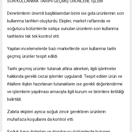
SON KULLANMA TARİHİ GEÇMİŞ ÜRÜNLERE İŞLEM
Denetimlerin önemli başlıklarından birini ise gıda ürünlerinin son
kullanma tarihleri oluşturdu. Ekipler, market raflarında ve
soğutucu bölümlerde satışa sunulan ürünlerin son kullanma
tarihlerini tek tek kontrol etti.
Yapılan incelemelerde bazı marketlerde son kullanma tarihi
geçmiş ürünler tespit edildi.
Tarihi geçmiş ürünler tutanak altına alınırken, ilgili işletmeler
hakkında gerekli cezai işlemler uygulandı. Tespit edilen ürün ve
ihlallere ilişkin hazırlanan tutanakların ise gerekli değerlendirme
ve işlemlerin yapılması amacıyla ilgili kurum ve birimlere iletildiği
belirtildi.
Zabıta ekipleri ayrıca soğuk zincir gerektiren ürünlerin
muhafaza koşullarını da kontrol etti.
Soğuk hava dolapları ve dondurucu bölümlerde bulunan