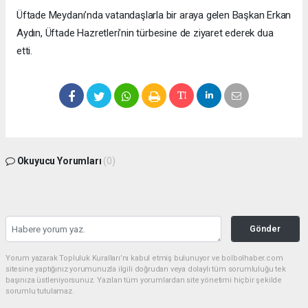
Üftade Meydanı’nda vatandaşlarla bir araya gelen Başkan Erkan
Aydın, Üftade Hazretleri’nin türbesine de ziyaret ederek dua
etti.
Okuyucu Yorumları
(0)
Gönder
Yorum yazarak Topluluk Kuralları’nı kabul etmiş bulunuyor ve bolbolhaber.com
sitesine yaptığınız yorumunuzla ilgili doğrudan veya dolaylı tüm sorumluluğu tek
başınıza üstleniyorsunuz. Yazılan tüm yorumlardan site yönetimi hiçbir şekilde
sorumlu tutulamaz.