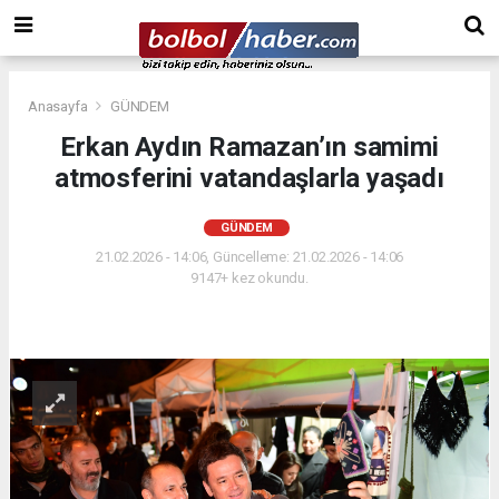
Anasayfa
GÜNDEM
Erkan Aydın Ramazan’ın samimi
atmosferini vatandaşlarla yaşadı
GÜNDEM
21.02.2026 - 14:06, Güncelleme: 21.02.2026 - 14:06
9147+ kez okundu.