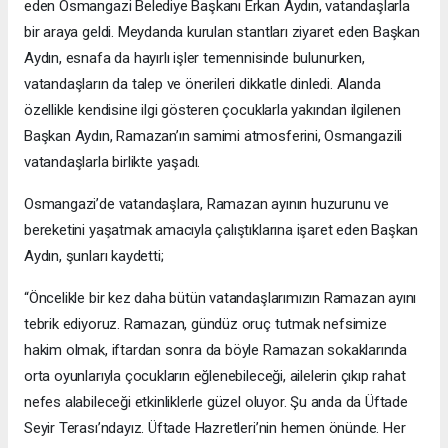
eden Osmangazi Belediye Başkanı Erkan Aydın, vatandaşlarla
bir araya geldi. Meydanda kurulan stantları ziyaret eden Başkan
Aydın, esnafa da hayırlı işler temennisinde bulunurken,
vatandaşların da talep ve önerileri dikkatle dinledi. Alanda
özellikle kendisine ilgi gösteren çocuklarla yakından ilgilenen
Başkan Aydın, Ramazan’ın samimi atmosferini, Osmangazili
vatandaşlarla birlikte yaşadı.
Osmangazi’de vatandaşlara, Ramazan ayının huzurunu ve
bereketini yaşatmak amacıyla çalıştıklarına işaret eden Başkan
Aydın, şunları kaydetti;
“Öncelikle bir kez daha bütün vatandaşlarımızın Ramazan ayını
tebrik ediyoruz. Ramazan, gündüz oruç tutmak nefsimize
hakim olmak, iftardan sonra da böyle Ramazan sokaklarında
orta oyunlarıyla çocukların eğlenebileceği, ailelerin çıkıp rahat
nefes alabileceği etkinliklerle güzel oluyor. Şu anda da Üftade
Seyir Terası’ndayız. Üftade Hazretleri’nin hemen önünde. Her