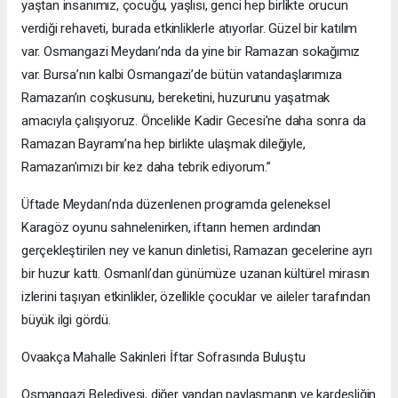
yaştan insanımız, çocuğu, yaşlısı, genci hep birlikte orucun
verdiği rehaveti, burada etkinliklerle atıyorlar. Güzel bir katılım
var. Osmangazi Meydanı’nda da yine bir Ramazan sokağımız
var. Bursa’nın kalbi Osmangazi’de bütün vatandaşlarımıza
Ramazan’ın coşkusunu, bereketini, huzurunu yaşatmak
amacıyla çalışıyoruz. Öncelikle Kadir Gecesi’ne daha sonra da
Ramazan Bayramı’na hep birlikte ulaşmak dileğiyle,
Ramazan’ımızı bir kez daha tebrik ediyorum.”
Üftade Meydanı’nda düzenlenen programda geleneksel
Karagöz oyunu sahnelenirken, iftarın hemen ardından
gerçekleştirilen ney ve kanun dinletisi, Ramazan gecelerine ayrı
bir huzur kattı. Osmanlı’dan günümüze uzanan kültürel mirasın
izlerini taşıyan etkinlikler, özellikle çocuklar ve aileler tarafından
büyük ilgi gördü.
Ovaakça Mahalle Sakinleri İftar Sofrasında Buluştu
Osmangazi Belediyesi, diğer yandan paylaşmanın ve kardeşliğin