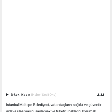
Erkek
|
Kadın
(Haberi Sesli Oku)
İstanbul Maltepe Belediyesi, vatandaşların sağlıklı ve güvenilir
gıdaya ulaşmasını sağlamak ve tüketici haklarını korumak