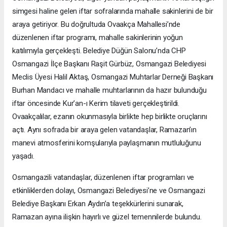
simgesi haline gelen iftar sofralarında mahalle sakinlerini de bir
araya getiriyor. Bu doğrultuda Ovaakça Mahallesi’nde
düzenlenen iftar programı, mahalle sakinlerinin yoğun
katılımıyla gerçekleşti. Belediye Düğün Salonu’nda CHP
Osmangazi İlçe Başkanı Raşit Gürbüz, Osmangazi Belediyesi
Meclis Üyesi Halil Aktaş, Osmangazi Muhtarlar Derneği Başkanı
Burhan Mandacı ve mahalle muhtarlarının da hazır bulunduğu
iftar öncesinde Kur’an-ı Kerim tilaveti gerçekleştirildi.
Ovaakçalılar, ezanın okunmasıyla birlikte hep birlikte oruçlarını
açtı. Aynı sofrada bir araya gelen vatandaşlar, Ramazan’ın
manevi atmosferini komşularıyla paylaşmanın mutluluğunu
yaşadı.
Osmangazili vatandaşlar, düzenlenen iftar programları ve
etkinliklerden dolayı, Osmangazi Belediyesi’ne ve Osmangazi
Belediye Başkanı Erkan Aydın’a teşekkürlerini sunarak,
Ramazan ayına ilişkin hayırlı ve güzel temennilerde bulundu.