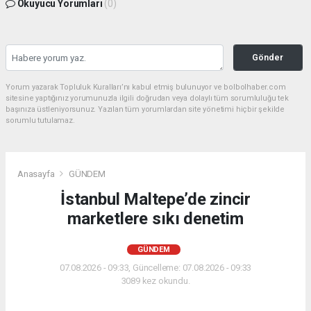
Okuyucu Yorumları
(0)
Gönder
Yorum yazarak Topluluk Kuralları’nı kabul etmiş bulunuyor ve bolbolhaber.com
sitesine yaptığınız yorumunuzla ilgili doğrudan veya dolaylı tüm sorumluluğu tek
başınıza üstleniyorsunuz. Yazılan tüm yorumlardan site yönetimi hiçbir şekilde
sorumlu tutulamaz.
Anasayfa
GÜNDEM
İstanbul Maltepe’de zincir
marketlere sıkı denetim
GÜNDEM
07.08.2026 - 09:33, Güncelleme: 07.08.2026 - 09:33
3089 kez okundu.