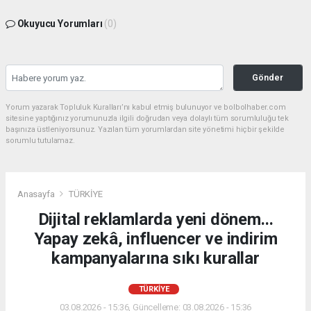
Okuyucu Yorumları
(0)
Gönder
Yorum yazarak Topluluk Kuralları’nı kabul etmiş bulunuyor ve bolbolhaber.com
sitesine yaptığınız yorumunuzla ilgili doğrudan veya dolaylı tüm sorumluluğu tek
başınıza üstleniyorsunuz. Yazılan tüm yorumlardan site yönetimi hiçbir şekilde
sorumlu tutulamaz.
Anasayfa
TÜRKİYE
Dijital reklamlarda yeni dönem...
Yapay zekâ, influencer ve indirim
kampanyalarına sıkı kurallar
TÜRKİYE
03.08.2026 - 15:36, Güncelleme: 03.08.2026 - 15:36