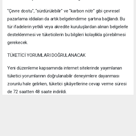
"Çevre dostu", "sürdürülebilir" ve "karbon nötr" gibi çevresel
pazarlama iddiaları da artık belgelendirme şartına bağlandı. Bu
tür ifadelerin yetkili veya akredite kuruluşlardan alınan belgelerle
desteklenmesi ve tüketicilerin bu bilgileri kolaylıkla görebilmesi
gerekecek.
TÜKETİCİ YORUMLARI DOĞRULANACAK
Yeni düzenleme kapsamında internet sitelerinde yayımlanan
tüketici yorumlarının doğrulanabilir deneyimlere dayanması
zorunlu hale gelirken, tüketici şikâyetlerine cevap verme süresi
de 72 saatten 48 saate indirildi.
Avukat Elvan Kakıcı Şimşek, Reklam Kurulu'nun uzun süredir
benimsediği birçok ilkenin artık doğrudan mevzuata girdiğini
belirterek, reklam verenler, e-ticaret platformları, satıcılar ve
sosyal medya içerik üreticilerinin yeni kuralları ayrıntılı biçimde