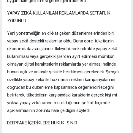
uygun hale getirilmesi gerektiğini ifade etti.
YAPAY ZEKÂ KULLANILAN REKLAMLARDA ŞEFFAFLIK
ZORUNLU
Yeni yönetmeliğin en dikkat çeken düzenlemelerinden biri
yapay zekâ destekli reklamlar oldu. Buna göre, tüketicinin
ekonomik davranışlarını etkileyebilecek nitelikte yapay zekâ
kullanılması veya gerçek kişilerden ayırt edilmesi mümkün
olmayan dijital karakterlerin reklamlarda yer alması halinde
bunun açık ve anlaşılır şekilde belirtilmesi gerekecek. Şimşek,
özellikle yapay zekâ ile hazırlanan reklam kampanyalarının
doğrudan bu düzenleme kapsamında değerlendirileceğini
belirterek, tüketicilerin karşısındaki karakterin gerçek kişi mi
yoksa yapay zekâ ürünü mü olduğunun şeffaf biçimde
açıklanmasının zorunlu hale geldiğini söyledi.
DEEPFAKE İÇERİKLERE HUKUKİ SINIR