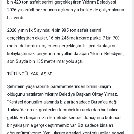
bin 420 ton asfalt serimi gerçekleştiren Yıldırım Belediyesi,
2026 yılı asfalt sezonunun açılmasıyla birlikte de çalışmalarına
hız verdi.
2026 yılının ilk 5 ayında; 4 bin 985 ton asfalt serimi
gerçekleştiren ekipler, 16 bin 245 metrekare parke, 7 bin 700
metre de bordür döşemesi gerçekleştirdi. İlçedeki ulaşımı
kolaylaştırmak için yeni imar yolları da açan Yıldırım Belediyesi,
son 5 ayda bin 135 metre imar yolu açtı.
‘BÜTÜNCÜL YAKLAŞIM’
Şehirlerin yaşanabilirlik parametrelerinden birinin ulaşım
olduğunu hatırlatan Yıldırım Belediye Başkanı Oktay Yılmaz,
“Kentsel dönüşüm alanında biz artık sadece Bursa’da değil
Türkiye’de örnek gösterilen tecrübeli kurumlardan biri haline
geldik. Bu başarımızın temelinde kentsel dönüşümü bütüncül
bir yaklaşımla gerçekleştirmemiz var. Biz sadece binaları
dönüştürmüyoruz. Yeni ulaşım arterleri, konforlu yollar, sosyal