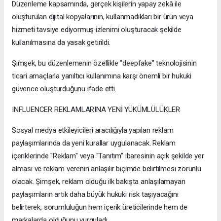
Düzenleme kapsamında, gerçek kişilerin yapay zekâ ile
oluşturulan dijital kopyalarının, kullanmadıkları bir ürün veya
hizmeti tavsiye ediyormuş izlenimi oluşturacak şekilde
kullanılmasına da yasak getirildi.
Şimşek, bu düzenlemenin özellikle "deepfake" teknolojisinin
ticari amaçlarla yanıltıcı kullanımına karşı önemli bir hukuki
güvence oluşturduğunu ifade etti.
INFLUENCER REKLAMLARINA YENİ YÜKÜMLÜLÜKLER
Sosyal medya etkileyicileri aracılığıyla yapılan reklam
paylaşımlarında da yeni kurallar uygulanacak. Reklam
içeriklerinde "Reklam" veya "Tanıtım" ibaresinin açık şekilde yer
alması ve reklam verenin anlaşılır biçimde belirtilmesi zorunlu
olacak. Şimşek, reklam olduğu ilk bakışta anlaşılamayan
paylaşımların artık daha büyük hukuki risk taşıyacağını
belirterek, sorumluluğun hem içerik üreticilerinde hem de
markalarda olduğunu vurguladı.