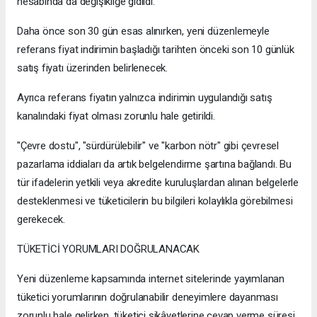
hesabında da değişikliğe gidildi.
Daha önce son 30 gün esas alınırken, yeni düzenlemeyle
referans fiyat indirimin başladığı tarihten önceki son 10 günlük
satış fiyatı üzerinden belirlenecek.
Ayrıca referans fiyatın yalnızca indirimin uygulandığı satış
kanalındaki fiyat olması zorunlu hale getirildi.
"Çevre dostu", "sürdürülebilir" ve "karbon nötr" gibi çevresel
pazarlama iddiaları da artık belgelendirme şartına bağlandı. Bu
tür ifadelerin yetkili veya akredite kuruluşlardan alınan belgelerle
desteklenmesi ve tüketicilerin bu bilgileri kolaylıkla görebilmesi
gerekecek.
TÜKETİCİ YORUMLARI DOĞRULANACAK
Yeni düzenleme kapsamında internet sitelerinde yayımlanan
tüketici yorumlarının doğrulanabilir deneyimlere dayanması
zorunlu hale gelirken, tüketici şikâyetlerine cevap verme süresi