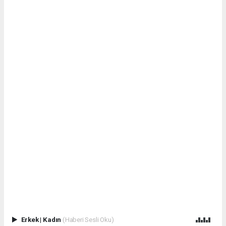
Erkek
|
Kadın
(Haberi Sesli Oku)