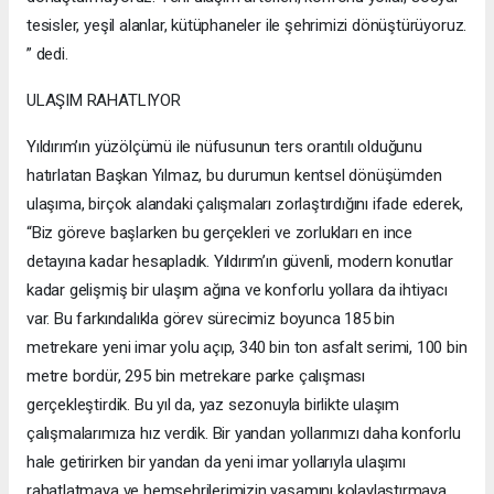
tesisler, yeşil alanlar, kütüphaneler ile şehrimizi dönüştürüyoruz.
” dedi.
ULAŞIM RAHATLIYOR
Yıldırım’ın yüzölçümü ile nüfusunun ters orantılı olduğunu
hatırlatan Başkan Yılmaz, bu durumun kentsel dönüşümden
ulaşıma, birçok alandaki çalışmaları zorlaştırdığını ifade ederek,
“Biz göreve başlarken bu gerçekleri ve zorlukları en ince
detayına kadar hesapladık. Yıldırım’ın güvenli, modern konutlar
kadar gelişmiş bir ulaşım ağına ve konforlu yollara da ihtiyacı
var. Bu farkındalıkla görev sürecimiz boyunca 185 bin
metrekare yeni imar yolu açıp, 340 bin ton asfalt serimi, 100 bin
metre bordür, 295 bin metrekare parke çalışması
gerçekleştirdik. Bu yıl da, yaz sezonuyla birlikte ulaşım
çalışmalarımıza hız verdik. Bir yandan yollarımızı daha konforlu
hale getirirken bir yandan da yeni imar yollarıyla ulaşımı
rahatlatmaya ve hemşehrilerimizin yaşamını kolaylaştırmaya