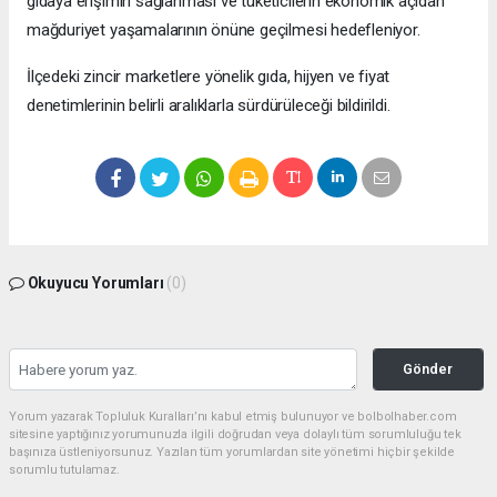
gıdaya erişimin sağlanması ve tüketicilerin ekonomik açıdan
mağduriyet yaşamalarının önüne geçilmesi hedefleniyor.
İlçedeki zincir marketlere yönelik gıda, hijyen ve fiyat
denetimlerinin belirli aralıklarla sürdürüleceği bildirildi.
Okuyucu Yorumları
(0)
Gönder
Yorum yazarak Topluluk Kuralları’nı kabul etmiş bulunuyor ve bolbolhaber.com
sitesine yaptığınız yorumunuzla ilgili doğrudan veya dolaylı tüm sorumluluğu tek
başınıza üstleniyorsunuz. Yazılan tüm yorumlardan site yönetimi hiçbir şekilde
sorumlu tutulamaz.