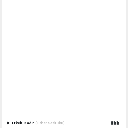
Erkek
|
Kadın
(Haberi Sesli Oku)