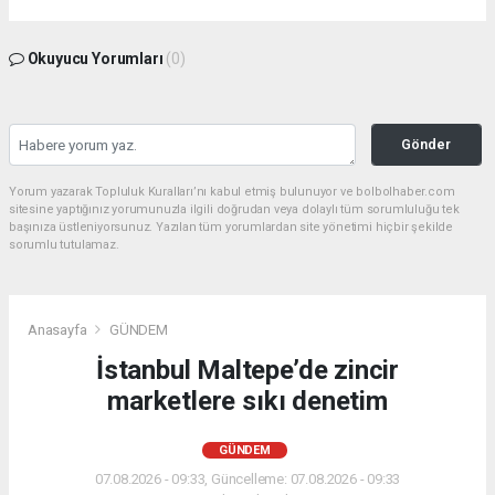
Okuyucu Yorumları
(0)
Gönder
Yorum yazarak Topluluk Kuralları’nı kabul etmiş bulunuyor ve bolbolhaber.com
sitesine yaptığınız yorumunuzla ilgili doğrudan veya dolaylı tüm sorumluluğu tek
başınıza üstleniyorsunuz. Yazılan tüm yorumlardan site yönetimi hiçbir şekilde
sorumlu tutulamaz.
Anasayfa
GÜNDEM
İstanbul Maltepe’de zincir
marketlere sıkı denetim
GÜNDEM
07.08.2026 - 09:33, Güncelleme: 07.08.2026 - 09:33