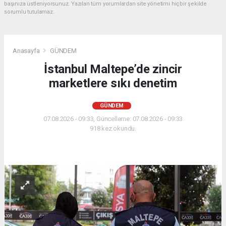
başınıza üstleniyorsunuz. Yazılan tüm yorumlardan site yönetimi hiçbir şekilde
sorumlu tutulamaz.
Anasayfa
GÜNDEM
İstanbul Maltepe’de zincir
marketlere sıkı denetim
GÜNDEM
07.08.2026 - 09:33, Güncelleme: 07.08.2026 - 09:33
918 kez okundu.