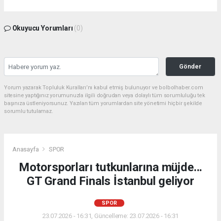
Okuyucu Yorumları
(0)
Gönder
Yorum yazarak Topluluk Kuralları’nı kabul etmiş bulunuyor ve bolbolhaber.com
sitesine yaptığınız yorumunuzla ilgili doğrudan veya dolaylı tüm sorumluluğu tek
başınıza üstleniyorsunuz. Yazılan tüm yorumlardan site yönetimi hiçbir şekilde
sorumlu tutulamaz.
Anasayfa
SPOR
Motorsporları tutkunlarına müjde...
GT Grand Finals İstanbul geliyor
SPOR
23.07.2026 - 16:31, Güncelleme: 23.07.2026 - 16:31