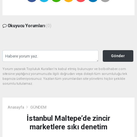
Okuyucu Yorumları
(0)
Gönder
Yorum yazarak Topluluk Kuralları’nı kabul etmiş bulunuyor ve bolbolhaber.com
sitesine yaptığınız yorumunuzla ilgili doğrudan veya dolaylı tüm sorumluluğu tek
başınıza üstleniyorsunuz. Yazılan tüm yorumlardan site yönetimi hiçbir şekilde
sorumlu tutulamaz.
Anasayfa
GÜNDEM
İstanbul Maltepe’de zincir
marketlere sıkı denetim