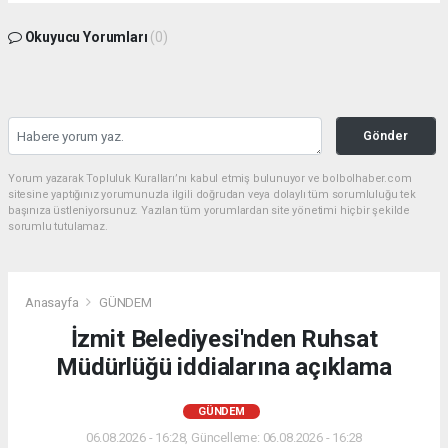
Okuyucu Yorumları
(0)
Gönder
Yorum yazarak Topluluk Kuralları’nı kabul etmiş bulunuyor ve bolbolhaber.com
sitesine yaptığınız yorumunuzla ilgili doğrudan veya dolaylı tüm sorumluluğu tek
başınıza üstleniyorsunuz. Yazılan tüm yorumlardan site yönetimi hiçbir şekilde
sorumlu tutulamaz.
Anasayfa
GÜNDEM
İzmit Belediyesi'nden Ruhsat
Müdürlüğü iddialarına açıklama
GÜNDEM
06.08.2026 - 16:28, Güncelleme: 06.08.2026 - 16:28