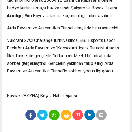
takımı birinci olarak 25.000 TL tutarında Kabasakal online
hediye kartını almaya hak kazandı. ⁠Şalgam ve Boyoz Takımı
ikinciliğe, ⁠Aim Boyoz takımı ise üçüncülüğe adını yazdırdı.
Arda Bayram ve Atacan İlkin Tansel gençlerle bir araya geldi
Valorant 2vs2 Challange turnuvasında, BBL Esports Espor
Direktörü Arda Bayram ve “Konsolum” içerik üreticisi Atacan
İlkin Tansel de gençlerle “Influencer Meet-Up” adı altında
sohbet gerçekleştirdi. Gençlerin yakından takip ettiği Arda
Bayram ve Atacan İlkin Tansel’in sohbeti yoğun ilgi gördü.
Kaynak: (BYZHA) Beyaz Haber Ajansı