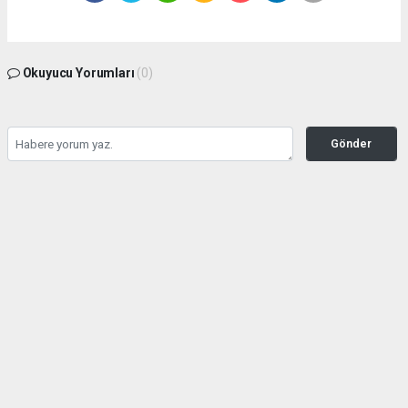
Okuyucu Yorumları
(0)
Gönder
Yorum yazarak Topluluk Kuralları’nı kabul etmiş bulunuyor ve bolbolhaber.com
sitesine yaptığınız yorumunuzla ilgili doğrudan veya dolaylı tüm sorumluluğu tek
başınıza üstleniyorsunuz. Yazılan tüm yorumlardan site yönetimi hiçbir şekilde
sorumlu tutulamaz.
haber paketi
haber scripti
haber yazılımı
Tüm hakları saklı tutulmaktadır.Copyright 2026©
Haber Yazılımı:
Web Aksiyon ®