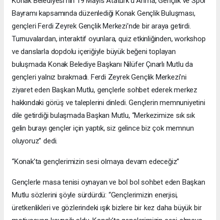
Konak Belediyesi’nin 19 Mayıs Atatürk’ü Anma, Gençlik ve Spor
Bayramı kapsamında düzenlediği Konak Gençlik Buluşması,
gençleri Ferdi Zeyrek Gençlik Merkezi’nde bir araya getirdi.
Turnuvalardan, interaktif oyunlara, quiz etkinliğinden, workshop
ve danslarla dopdolu içeriğiyle büyük beğeni toplayan
buluşmada Konak Belediye Başkanı Nilüfer Çınarlı Mutlu da
gençleri yalnız bırakmadı. Ferdi Zeyrek Gençlik Merkezi’ni
ziyaret eden Başkan Mutlu, gençlerle sohbet ederek merkez
hakkındaki görüş ve taleplerini dinledi. Gençlerin memnuniyetini
dile getirdiği bulaşmada Başkan Mutlu, “Merkezimize sık sık
gelin burayı gençler için yaptık, siz gelince biz çok memnun
oluyoruz” dedi.
“Konak’ta gençlerimizin sesi olmaya devam edeceğiz”
Gençlerle masa tenisi oynayan ve bol bol sohbet eden Başkan
Mutlu sözlerini şöyle sürdürdü: “Gençlerimizin enerjisi,
üretkenlikleri ve gözlerindeki ışık bizlere bir kez daha büyük bir