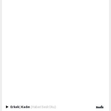
Erkek
|
Kadın
(Haberi Sesli Oku)