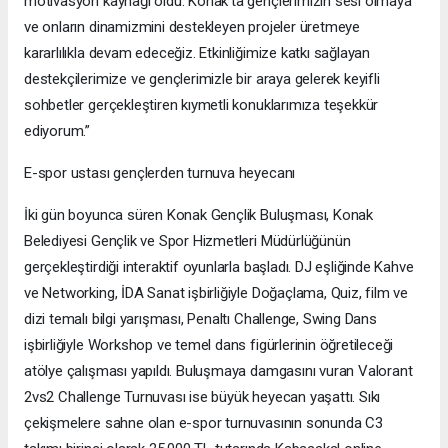
motivasyon kaynağı oldu. Konak’ta gençlerimizin sesi olmaya
ve onların dinamizmini destekleyen projeler üretmeye
kararlılıkla devam edeceğiz. Etkinliğimize katkı sağlayan
destekçilerimize ve gençlerimizle bir araya gelerek keyifli
sohbetler gerçekleştiren kıymetli konuklarımıza teşekkür
ediyorum.”
E-spor ustası gençlerden turnuva heyecanı
İki gün boyunca süren Konak Gençlik Buluşması, Konak
Belediyesi Gençlik ve Spor Hizmetleri Müdürlüğünün
gerçekleştirdiği interaktif oyunlarla başladı. DJ eşliğinde Kahve
ve Networking, İDA Sanat işbirliğiyle Doğaçlama, Quiz, film ve
dizi temalı bilgi yarışması, Penaltı Challenge, Swing Dans
işbirliğiyle Workshop ve temel dans figürlerinin öğretileceği
atölye çalışması yapıldı. Buluşmaya damgasını vuran Valorant
2vs2 Challenge Turnuvası ise büyük heyecan yaşattı. Sıkı
çekişmelere sahne olan e-spor turnuvasının sonunda C3