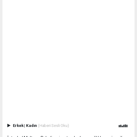
Erkek
|
Kadın
(Haberi Sesli Oku)