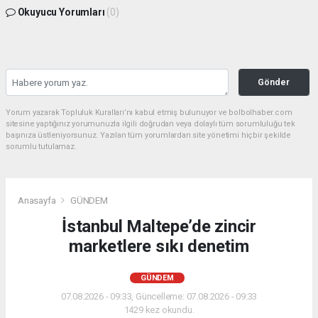
Okuyucu Yorumları
(0)
Gönder
Yorum yazarak Topluluk Kuralları’nı kabul etmiş bulunuyor ve bolbolhaber.com
sitesine yaptığınız yorumunuzla ilgili doğrudan veya dolaylı tüm sorumluluğu tek
başınıza üstleniyorsunuz. Yazılan tüm yorumlardan site yönetimi hiçbir şekilde
sorumlu tutulamaz.
Anasayfa
GÜNDEM
İstanbul Maltepe’de zincir
marketlere sıkı denetim
GÜNDEM
07.08.2026 - 09:33, Güncelleme: 07.08.2026 - 09:33
1429 kez okundu.