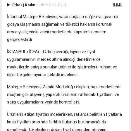
Erkek
|
Kadın
(Haberi Sesli Oku)
İstanbul Maltepe Belediyesi, vatandaşların sağlıklı ve güvenilir
gıdaya ulaşmasını sağlamak ve tüketici haklarını korumak
amacıyla ilçedeki zincir marketlerde kapsamlı denetim
gerçekleştirdi.
İSTANBUL (İGFA) - Gıda güvenliği, hijyen ve fiyat
uygulamalarının mercek altına alındığı denetimlerde,
marketlerde satışa sunulan ürünler ile işletmelerin ruhsat ve
diğer belgeleri ayrıntılı şekilde incelendi.
Maltepe Belediyesi Zabıta Müdürlüğü ekipleri, bazı marketlerde
müşteri gibi alışveriş yaparak ürünlerin raflardaki fiyatlarını ve
satış uygulamalarını yerinde kontrol etti.
Ürünlerin etiket fiyatları incelenirken, raflarda belirtilen fiyatlarla
kasa fiyatları arasında farklılık bulunup bulunmadığı da
denetlendi. Tüketicilerin doğru fiyat üzerinden alışveriş