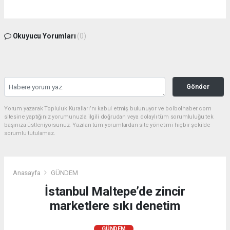
Okuyucu Yorumları
(0)
Gönder
Yorum yazarak Topluluk Kuralları’nı kabul etmiş bulunuyor ve bolbolhaber.com
sitesine yaptığınız yorumunuzla ilgili doğrudan veya dolaylı tüm sorumluluğu tek
başınıza üstleniyorsunuz. Yazılan tüm yorumlardan site yönetimi hiçbir şekilde
sorumlu tutulamaz.
Anasayfa
GÜNDEM
İstanbul Maltepe’de zincir
marketlere sıkı denetim
GÜNDEM