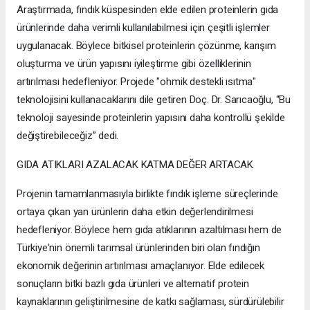
Araştırmada, fındık küspesinden elde edilen proteinlerin gıda
ürünlerinde daha verimli kullanılabilmesi için çeşitli işlemler
uygulanacak. Böylece bitkisel proteinlerin çözünme, karışım
oluşturma ve ürün yapısını iyileştirme gibi özelliklerinin
artırılması hedefleniyor. Projede "ohmik destekli ısıtma"
teknolojisini kullanacaklarını dile getiren Doç. Dr. Sarıcaoğlu, “Bu
teknoloji sayesinde proteinlerin yapısını daha kontrollü şekilde
değiştirebileceğiz” dedi.
GIDA ATIKLARI AZALACAK KATMA DEĞER ARTACAK
Projenin tamamlanmasıyla birlikte fındık işleme süreçlerinde
ortaya çıkan yan ürünlerin daha etkin değerlendirilmesi
hedefleniyor. Böylece hem gıda atıklarının azaltılması hem de
Türkiye'nin önemli tarımsal ürünlerinden biri olan fındığın
ekonomik değerinin artırılması amaçlanıyor. Elde edilecek
sonuçların bitki bazlı gıda ürünleri ve alternatif protein
kaynaklarının geliştirilmesine de katkı sağlaması, sürdürülebilir