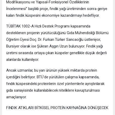
Modifikasyonu ve Yapısal-Fonksiyonel Özelliklerinin
İncelenmesi” başlıklı proje, fındık yağı üretiminden sonra geriye
kalan fındık küspesini ekonomiye kazandırmayı hedefliyor.
TÜBİTAK 1002-A Hızlı Destek Programı kapsamında
desteklenen projenin yürütücülüğünü Gıda Mühendisliği Bölümü
Öğretim Üyesi Doç. Dr. Furkan Türker Sarıcaoğlu üstleniyor,
Bursiyer olarak ise Şükran Aşgın Uzun bulunuyor. Fındık yağı
üretimi sırasında ortaya çıkan küspeler genellikle düşük değerli
alanlarda kullanılıyor.
Ancak uzmanlar, bu yan ürünün yüksek miktarda protein
içerdiğini belirtiyor. BTÜ'de yürütülen çalışma kapsamında,
fındık küspesindeki proteinlerin özel yöntemlerle ayrıştırılarak
gıda sanayisinde kullanılabilecek niteliklere kavuşturulması
amaçlanıyor.
FINDIK ATIKLARI BİTKİSEL PROTEİN KAYNAĞINA DÖNÜŞECEK