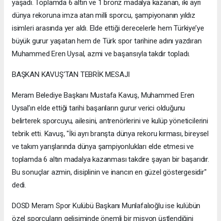
yaşadı. Toplamda 6 altın ve 1 bronz madalya kazanan, iki ayrı
dünya rekoruna imza atan milli sporcu, şampiyonanın yıldız
isimleri arasında yer aldı. Elde ettiği derecelerle hem Türkiye’ye
büyük gurur yaşatan hem de Türk spor tarihine adını yazdıran
Muhammed Eren Uysal, azmi ve başarısıyla takdir topladı.
BAŞKAN KAVUŞ'TAN TEBRİK MESAJI
Meram Belediye Başkanı Mustafa Kavuş, Muhammed Eren
Uysal’ın elde ettiği tarihi başarıların gurur verici olduğunu
belirterek sporcuyu, ailesini, antrenörlerini ve kulüp yöneticilerini
tebrik etti. Kavuş, "İki ayrı branşta dünya rekoru kırması, bireysel
ve takım yarışlarında dünya şampiyonlukları elde etmesi ve
toplamda 6 altın madalya kazanması takdire şayan bir başarıdır.
Bu sonuçlar azmin, disiplinin ve inancın en güzel göstergesidir"
dedi.
DOSD Meram Spor Kulübü Başkanı Munlafalıoğlu ise kulübün
özel sporcuların gelişiminde önemli bir misyon üstlendiğini