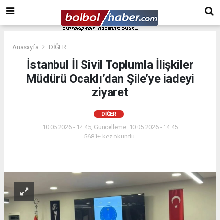
Anasayfa
DİĞER
İstanbul İl Sivil Toplumla İlişkiler
Müdürü Ocaklı’dan Şile’ye iadeyi
ziyaret
DİĞER
10.05.2026 - 14:45, Güncelleme: 10.05.2026 - 14:45
5681+ kez okundu.