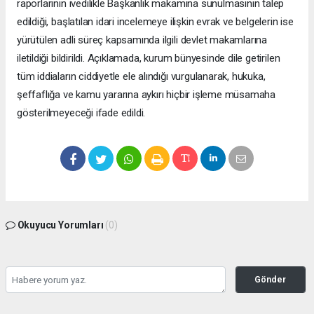
raporlarının ivedilikle Başkanlık makamına sunulmasının talep
edildiği, başlatılan idari incelemeye ilişkin evrak ve belgelerin ise
yürütülen adli süreç kapsamında ilgili devlet makamlarına
iletildiği bildirildi. Açıklamada, kurum bünyesinde dile getirilen
tüm iddiaların ciddiyetle ele alındığı vurgulanarak, hukuka,
şeffaflığa ve kamu yararına aykırı hiçbir işleme müsamaha
gösterilmeyeceği ifade edildi.
Okuyucu Yorumları
(0)
Gönder
Yorum yazarak Topluluk Kuralları’nı kabul etmiş bulunuyor ve bolbolhaber.com