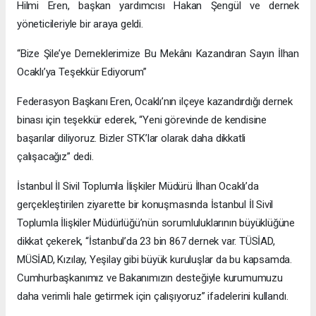
Hilmi Eren, başkan yardımcısı Hakan Şengül ve dernek
yöneticileriyle bir araya geldi.
“Bize Şile’ye Derneklerimize Bu Mekânı Kazandıran Sayın İlhan
Ocaklı’ya Teşekkür Ediyorum”
Federasyon Başkanı Eren, Ocaklı’nın ilçeye kazandırdığı dernek
binası için teşekkür ederek, “Yeni görevinde de kendisine
başarılar diliyoruz. Bizler STK’lar olarak daha dikkatli
çalışacağız” dedi.
İstanbul İl Sivil Toplumla İlişkiler Müdürü İlhan Ocaklı’da
gerçekleştirilen ziyarette bir konuşmasında İstanbul İl Sivil
Toplumla İlişkiler Müdürlüğü’nün sorumluluklarının büyüklüğüne
dikkat çekerek, “İstanbul’da 23 bin 867 dernek var. TÜSİAD,
MÜSİAD, Kızılay, Yeşilay gibi büyük kuruluşlar da bu kapsamda.
Cumhurbaşkanımız ve Bakanımızın desteğiyle kurumumuzu
daha verimli hale getirmek için çalışıyoruz” ifadelerini kullandı.