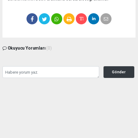
Okuyucu Yorumları
(0)
Gönder
Yorum yazarak Topluluk Kuralları’nı kabul etmiş bulunuyor ve bolbolhaber.com
sitesine yaptığınız yorumunuzla ilgili doğrudan veya dolaylı tüm sorumluluğu tek
başınıza üstleniyorsunuz. Yazılan tüm yorumlardan site yönetimi hiçbir şekilde
sorumlu tutulamaz.
haber paketi
haber scripti
haber yazılımı