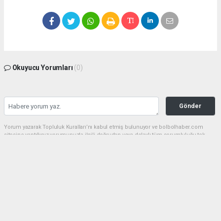
Okuyucu Yorumları
(0)
Gönder
Yorum yazarak Topluluk Kuralları’nı kabul etmiş bulunuyor ve bolbolhaber.com
sitesine yaptığınız yorumunuzla ilgili doğrudan veya dolaylı tüm sorumluluğu tek
başınıza üstleniyorsunuz. Yazılan tüm yorumlardan site yönetimi hiçbir şekilde
sorumlu tutulamaz.
haber paketi
haber scripti
haber yazılımı
Tüm hakları saklı tutulmaktadır.Copyright 2026©