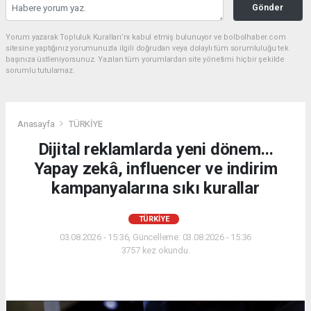
Gönder
Yorum yazarak Topluluk Kuralları’nı kabul etmiş bulunuyor ve bolbolhaber.com
sitesine yaptığınız yorumunuzla ilgili doğrudan veya dolaylı tüm sorumluluğu tek
başınıza üstleniyorsunuz. Yazılan tüm yorumlardan site yönetimi hiçbir şekilde
sorumlu tutulamaz.
Anasayfa
TÜRKİYE
Dijital reklamlarda yeni dönem...
Yapay zekâ, influencer ve indirim
kampanyalarına sıkı kurallar
TÜRKİYE
03.08.2026 - 15:36, Güncelleme: 03.08.2026 - 15:36
3757 kez okundu.