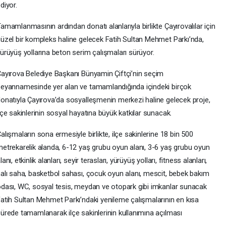
diyor.
amamlanmasının ardından donatı alanlarıyla birlikte Çayırovalılar için
üzel bir kompleks haline gelecek Fatih Sultan Mehmet Parkı’nda,
ürüyüş yollarına beton serim çalışmaları sürüyor.
ayırova Belediye Başkanı Bünyamin Çiftçi’nin seçim
eyannamesinde yer alan ve tamamlandığında içindeki birçok
onatıyla Çayırova’da sosyalleşmenin merkezi haline gelecek proje,
lçe sakinlerinin sosyal hayatına büyük katkılar sunacak.
alışmaların sona ermesiyle birlikte, ilçe sakinlerine 18 bin 500
etrekarelik alanda, 6-12 yaş grubu oyun alanı, 3-6 yaş grubu oyun
lanı, etkinlik alanları, seyir terasları, yürüyüş yolları, fitness alanları,
alı saha, basketbol sahası, çocuk oyun alanı, mescit, bebek bakım
dası, WC, sosyal tesis, meydan ve otopark gibi imkanlar sunacak
atih Sultan Mehmet Parkı’ndaki yenileme çalışmalarının en kısa
ürede tamamlanarak ilçe sakinlerinin kullanımına açılması