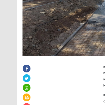
K
b
i
P
K
o