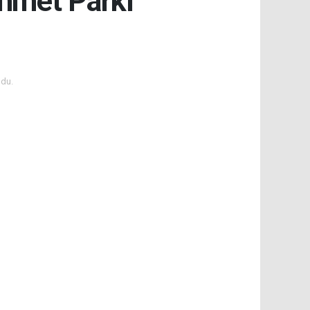
ehmet Parkı
du.