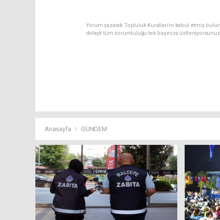
Yorum yazarak Topluluk Kuralları’nı kabul etmiş bulu
dolaylı tüm sorumluluğu tek başınıza üstleniyorsunuz
Anasayfa
GÜNDEM