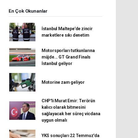
En Çok Okunanlar
İstanbul Maltepe’de zincir
marketlere sıkı denetim
Motorsporları tutkunlarına
müjde... GT Grand Finals
İstanbul geliyor
Motorine zam geliyor
CHP'li Murat Emir: Terörün
kalıcı olarak bitmesini
sağlayacak her süreç vicdana
uygun olmalı
YKS sonuçları 22 Temmuz'da