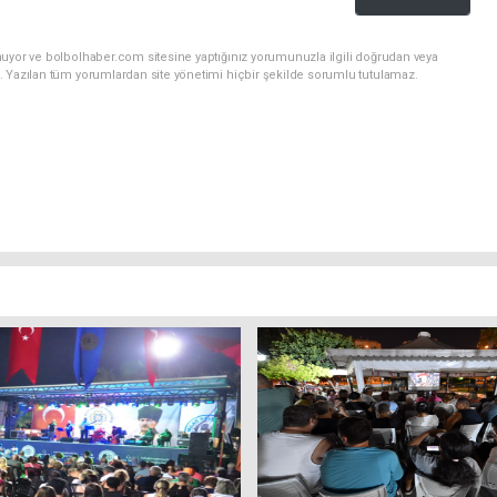
nuyor ve bolbolhaber.com sitesine yaptığınız yorumunuzla ilgili doğrudan veya
. Yazılan tüm yorumlardan site yönetimi hiçbir şekilde sorumlu tutulamaz.