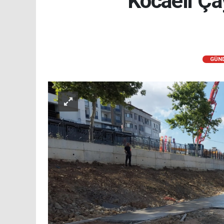
Kocaeli Ça
GÜN