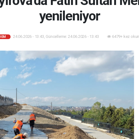
yırova’da Fatih Sultan M
yenileniyor
24.06.2026 - 13:43, Güncelleme: 24.06.2026 - 13:43
6479+ kez okun
DEM