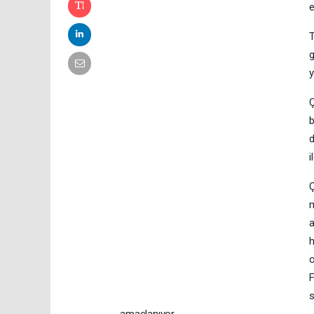
e
T
g
y
Ç
b
d
i
Ç
m
a
h
o
F
s
amaçlanıyor.