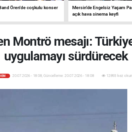
Band Ören’de coşkulu konser
Mersin’de Engelsiz Yaşam Pa
açık hava sinema keyfi
den Montrö mesajı: Türkiye 
uygulamayı sürdürecek
20.07.2026 - 18:08, Güncelleme: 20.07.2026 - 18:08
12893 kez okun
DEM