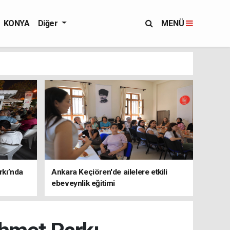
KONYA
Diğer
MENÜ
rkı’nda
Ankara Keçiören'de ailelere etkili
ebeveynlik eğitimi