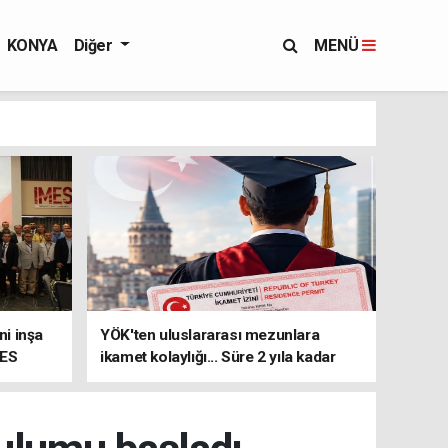
KONYA
Diğer
MENÜ
i inşa
YÖK'ten uluslararası mezunlara
MES
ikamet kolaylığı... Süre 2 yıla kadar
uzatılabilecek