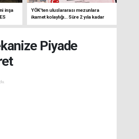
i inşa
YÖK'ten uluslararası mezunlara
MES
ikamet kolaylığı... Süre 2 yıla kadar
uzatılabilecek
kanize Piyade
ret
du.