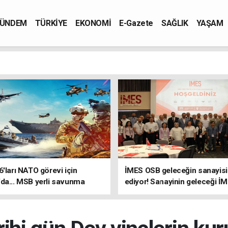
ÜNDEM
TÜRKİYE
EKONOMİ
E-Gazete
SAĞLIK
YAŞAM
6'ları NATO görevi için
İMES OSB geleceğin sanayisin
da... MSB yerli savunma
ediyor! Sanayinin geleceği İ
riyle güçleniyor
OSB'de konuşuldu