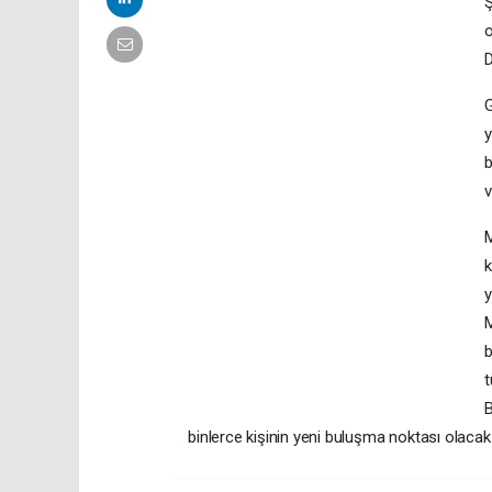
Ş
o
D
G
y
b
v
M
k
y
b
t
B
binlerce kişinin yeni buluşma noktası olaca