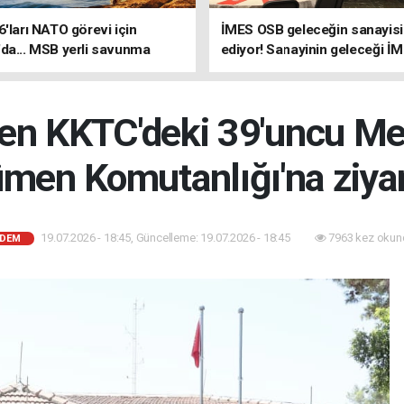
6'ları NATO görevi için
İMES OSB geleceğin sanayisin
da... MSB yerli savunma
ediyor! Sanayinin geleceği İ
riyle güçleniyor
OSB'de konuşuldu
den KKTC'deki 39'uncu Me
men Komutanlığı'na ziya
19.07.2026 - 18:45, Güncelleme: 19.07.2026 - 18:45
7963 kez okun
DEM