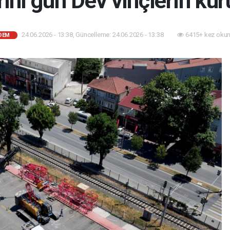
rihi gün Dev vinçlerin ku
24.06.2026 - 13:38, Güncelleme: 24.06.2026 - 13:38
6415+ kez okun
DEM