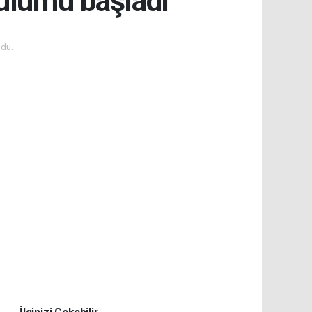
rulumu başladı
du.