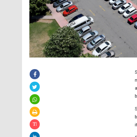
S
m
a
b
S
b
i