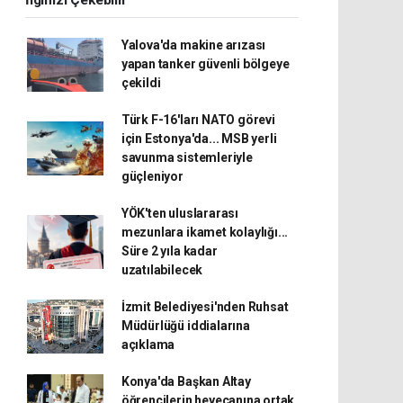
İlginizi Çekebilir
Yalova'da makine arızası
yapan tanker güvenli bölgeye
çekildi
Türk F-16'ları NATO görevi
için Estonya'da... MSB yerli
savunma sistemleriyle
güçleniyor
YÖK'ten uluslararası
mezunlara ikamet kolaylığı...
Süre 2 yıla kadar
uzatılabilecek
İzmit Belediyesi'nden Ruhsat
Müdürlüğü iddialarına
açıklama
Konya'da Başkan Altay
öğrencilerin heyecanına ortak