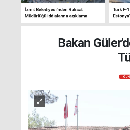
İzmit Belediyesi'nden Ruhsat
Türk F-1
Müdürlüğü iddialarına açıklama
Estonya'
sistemle
Bakan Güler'
Tü
GÜN