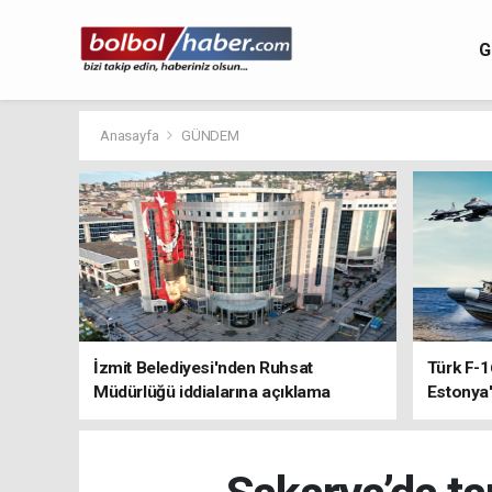
G
Anasayfa
GÜNDEM
İzmit Belediyesi'nden Ruhsat
Türk F-1
Müdürlüğü iddialarına açıklama
Estonya'
sistemle