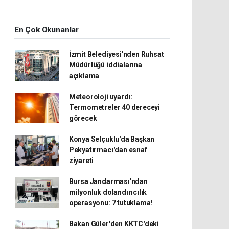
En Çok Okunanlar
İzmit Belediyesi'nden Ruhsat
Müdürlüğü iddialarına
açıklama
Meteoroloji uyardı:
Termometreler 40 dereceyi
görecek
Konya Selçuklu'da Başkan
Pekyatırmacı'dan esnaf
ziyareti
Bursa Jandarması'ndan
milyonluk dolandırıcılık
operasyonu: 7 tutuklama!
Bakan Güler'den KKTC'deki