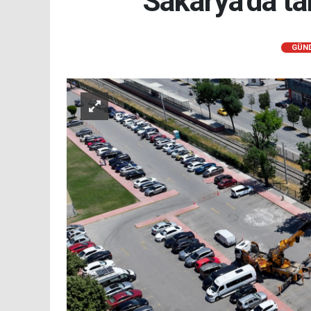
Sakarya’da ta
GÜN