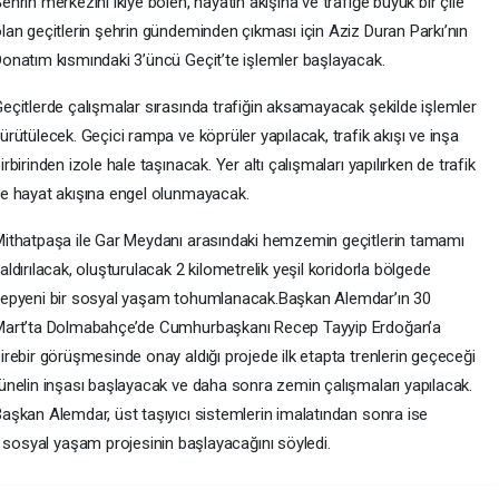
ehrin merkezini ikiye bölen, hayatın akışına ve trafiğe büyük bir çile
lan geçitlerin şehrin gündeminden çıkması için Aziz Duran Parkı’nın
onatım kısmındaki 3’üncü Geçit’te işlemler başlayacak.
eçitlerde çalışmalar sırasında trafiğin aksamayacak şekilde işlemler
ürütülecek. Geçici rampa ve köprüler yapılacak, trafik akışı ve inşa
irbirinden izole hale taşınacak. Yer altı çalışmaları yapılırken de trafik
e hayat akışına engel olunmayacak.
ithatpaşa ile Gar Meydanı arasındaki hemzemin geçitlerin tamamı
aldırılacak, oluşturulacak 2 kilometrelik yeşil koridorla bölgede
epyeni bir sosyal yaşam tohumlanacak.Başkan Alemdar’ın 30
Mart’ta Dolmabahçe’de Cumhurbaşkanı Recep Tayyip Erdoğan’a
irebir görüşmesinde onay aldığı projede ilk etapta trenlerin geçeceği
ünelin inşası başlayacak ve daha sonra zemin çalışmaları yapılacak.
aşkan Alemdar, üst taşıyıcı sistemlerin imalatından sonra ise
k sosyal yaşam projesinin başlayacağını söyledi.